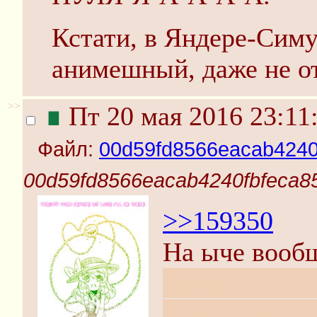
Кстати, в Яндере-Симу
анимешный, даже не о
>>
∎
Пт 20 мая 2016 23:11
Файл:
00d59fd8566eacab4240
00d59fd8566eacab4240fbfeca85
>>159350
На ыче вообщ
Кроме стада 
в /а/, аниму в