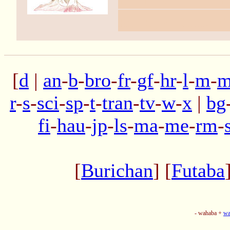
кого, а этих 
[
d
|
an
-
b
-
bro
-
fr
-
gf
-
hr
-
l
-
m
-
m
r
-
s
-
sci
-
sp
-
t
-
tran
-
tv
-
w
-
x
|
bg
fi
-
hau
-
jp
-
ls
-
ma
-
me
-
rm
-
[
Burichan
] [
Futaba
- wahaba +
wa