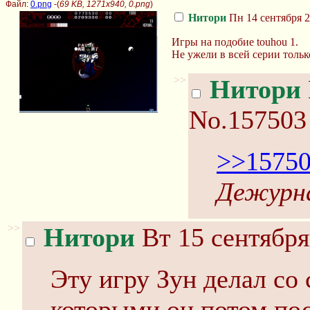
Файл:
0.png
-(
69 KB, 1271x940, 0.png
)
Нитори
Пн 14 сентября 2
Игры на подобие touhou 1.
Не ужели в всей серии толь
>>
Нитори
No.157503
>>1575
Дежурна
>>
Нитори
Вт 15 сентября
Эту игру Зун делал со
которыми он потом по