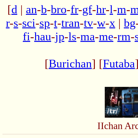
[
d
|
an
-
b
-
bro
-
fr
-
gf
-
hr
-
l
-
m
-
m
r
-
s
-
sci
-
sp
-
t
-
tran
-
tv
-
w
-
x
|
bg
fi
-
hau
-
jp
-
ls
-
ma
-
me
-
rm
-
[
Burichan
] [
Futaba
IIchan Ar