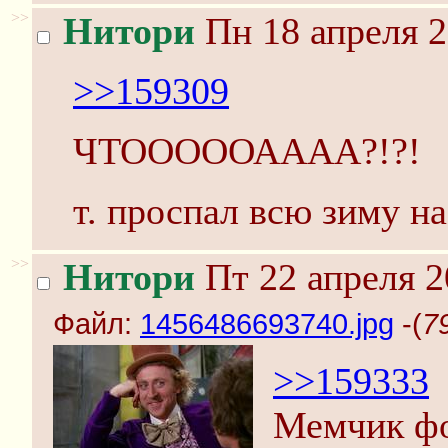
>>
Нитори
Пн 18 апреля 2
>>159309
ЧТОООООАААА?!?!
т. проспал всю зиму н
>>
Нитори
Пт 22 апреля 2
Файл:
1456486693740.jpg
-(
7
>>159333
Мемчик фо