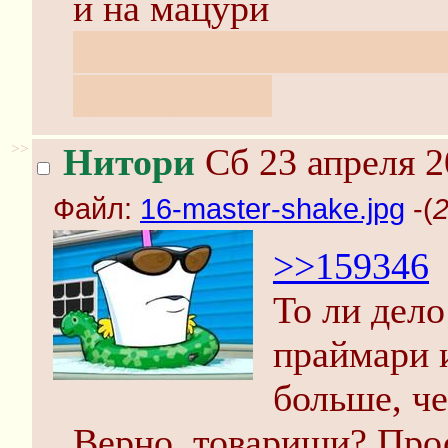
и на мацури
как ты с консолькой с
диво дивное
>>
Нитори
Сб 23 апреля 2
Файл:
16-master-shake.jpg
-(
2
>>159346
То ли дел
праймари и
больше, ч
Верно, товарищи? Про