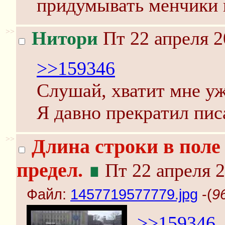
придумывать менчики 
>>
Нитори
Пт 22 апреля 2
>>159346
Слушай, хватит мне уж
Я давно прекратил пис
>>
Длина строки в пол
предел.
∎
Пт 22 апреля 2
Файл:
1457719577779.jpg
-(
9
>>159346