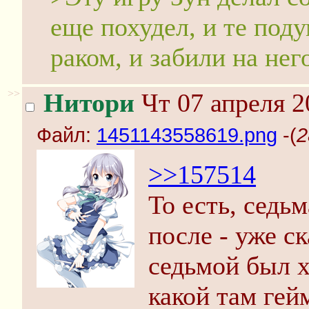
еще похудел, и те поду
раком, и забили на нег
>>
Нитори
Чт 07 апреля 2
Файл:
1451143558619.png
-(
2
>>157514
То есть, седь
после - уже с
седьмой был 
какой там гей