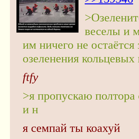
>Озеленит
веселы и 
им ничего не остаётся
озеленения кольцевых
ftfy
>я пропускаю полтора 
и н
я семпай ты коахуй