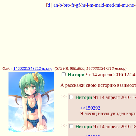
[
d
|
an
-
b
-
bro
-
fr
-
gf
-
hr
-
l
-
m
-
maid
-
med
-
mi
-
mu
-
ne
-
Файл:
1460231347212-jp.png
-(
575 KB, 680x900, 1460231347212-jp.png
)
Нитори
Чт 14 апреля 2016 12:54
А расскажи свою историю взаимоот
>>
Нитори
Чт 14 апреля 2016 17
>>159292
Я месяц назад увидел карт
>>
Нитори
Чт 14 апреля 2016 18