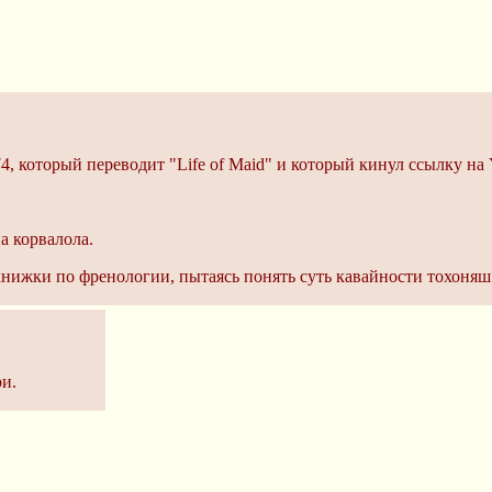
74, который переводит "Life of Maid" и который кинул ссылку н
а корвалола.
 книжки по френологии, пытаясь понять суть кавайности тохоняш
и.