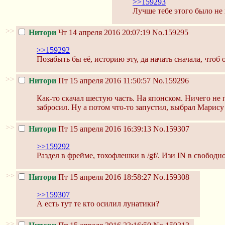
>>159293
Лучше тебе этого было не 
>>
Нитори
Чт 14 апреля 2016 20:07:19
No.159295
>>159292
Позабыть бы её, историю эту, да начать сначала, что
>>
Нитори
Пт 15 апреля 2016 11:50:57
No.159296
Как-то скачал шестую часть. На японском. Ничего не п
забросил. Ну а потом что-то запустил, выбрал Марису и
>>
Нитори
Пт 15 апреля 2016 16:39:13
No.159307
>>159292
Раздел в фрейме, тохофлешки в /gf/. Изи IN в свободн
>>
Нитори
Пт 15 апреля 2016 18:58:27
No.159308
>>159307
А есть тут те кто осилил лунатики?
>>