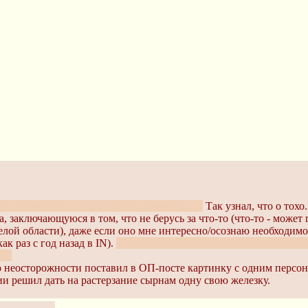
А потом ещё в понедельник почему Летти.
Так узнал, что о тохо.
, заключающуюся в том, что не берусь за что-то (что-то - может 
 целой области), даже если оно мне интересно/осознаю необходимо
как раз с год назад в IN).
Так и не прошёл ни одной игры. Но и в
ки.
 неосторожности поставил в ОП-посте картинку с одним персонаж
азии решил дать на растерзание сырнам одну свою железку.