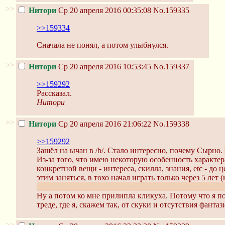
>>
Нитори
Ср 20 апреля 2016 00:35:08
No.159335
>>159334
Сначала не понял, а потом улыбнулся.
>>
Нитори
Ср 20 апреля 2016 10:53:45
No.159337
>>159292
Рассказал.
Нитори
>>
Нитори
Ср 20 апреля 2016 21:06:22
No.159338
>>159292
Зашёл на ычан в /b/. Стало интересно, почему Сырно.
Из-за того, что имею некоторую особенность характера
конкретной вещи - интереса, скилла, знания, etc - до
этим заняться, в тохо начал играть только через 5 лет (
разве что, как дурак сохраняю понравившиеся картин
Ну а потом ко мне прилипла кликуха. Потому что я по
треде, где я, скажем так, от скуки и отсутствия фант
>>