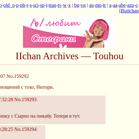
o
-
old_o
-
p
-
ph
-
r
-
s
-
sci
-
sp
-
t
-
tran
-
tv
-
w
-
x
|
bg
-
vg
|
au
-
mo
-
tr
|
a
-
aa
-
abe
-
azu
-
c
[
Burichan
IIchan Archives — Touhou
:07
No.159292
ношений с тохо, Нитори.
:32:28
No.159293
инку с Сырно на пикабу. Теперя я тут.
:28:25
No.159294