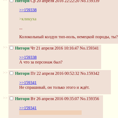
Нитори
Ср 20 апреля 2016 22:22:20
No.159339
>>159338
>кликуха
...
Колокольный колдун тип-ноль, немецкой породы, ты?
>>
Нитори
Чт 21 апреля 2016 10:16:47
No.159341
>>159338
А что за персонаж был?
>>
Нитори
Пт 22 апреля 2016 00:52:32
No.159342
>>159341
Не спрашивай, он только этого и ждёт.
>>
Нитори
Вт 26 апреля 2016 09:35:07
No.159356
>>159341
У него повышенная теплоемкость.