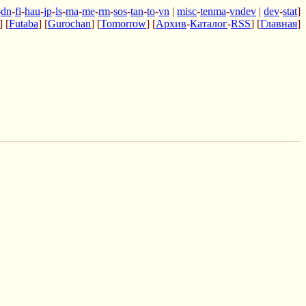
-
dn
-
fi
-
hau
-
jp
-
ls
-
ma
-
me
-
rm
-
sos
-
tan
-
to
-
vn
|
misc
-
tenma
-
vndev
|
dev
-
stat
]
] [
Futaba
] [
Gurochan
] [
Tomorrow
] [
Архив
-
Каталог
-
RSS
] [
Главная
]