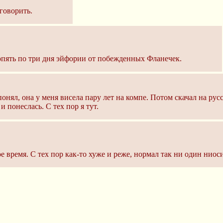
говорить.
б опять по три дня эйфории от побежденных Фланечек.
онял, она у меня висела пару лет на компе. Потом скачал на рус
 понеслась. С тех пор я тут.
ое время. С тех пор как-то хуже и реже, нормал так ни один ниос