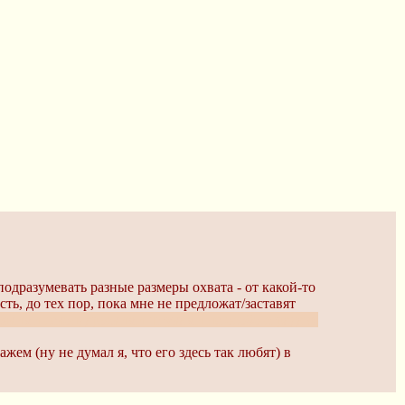
подразумевать разные размеры охвата - от какой-то
сть, до тех пор, пока мне не предложат/заставят
сякими секондарьскими штуками не особо страдаю,
ем (ну не думал я, что его здесь так любят) в