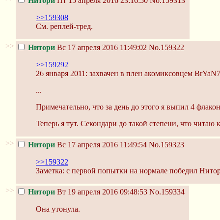
Нитори
Пт 15 апреля 2016 23:16:50
No.159313
>>159308
См. реплей-тред.
>>
Нитори
Вс 17 апреля 2016 11:49:02
No.159322
>>159292
26 января 2011: захвачен в плен акомиксовцем BrYaN
...
Примечательно, что за день до этого я выпил 4 флакон
Теперь я тут. Секондари до такой степени, что читаю
>>
Нитори
Вс 17 апреля 2016 11:49:54
No.159323
>>159322
Заметка: с первой попытки на нормале победил Нитор
>>
Нитори
Вт 19 апреля 2016 09:48:53
No.159334
Она утонула.