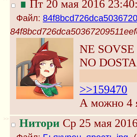
∎
Пт 20 мая 2016 23:40
Файл:
84f8bcd726dca5036720
84f8bcd726dca50367209511eef
NE SOVSE
NO DOSTA
touhou+char
>>159470
А можно 4 
>>
Нитори
Ср 25 мая 2016