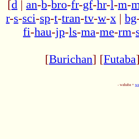
[
d
|
an
-
b
-
bro
-
fr
-
gf
-
hr
-
l
-
m
-
m
r
-
s
-
sci
-
sp
-
t
-
tran
-
tv
-
w
-
x
|
bg
fi
-
hau
-
jp
-
ls
-
ma
-
me
-
rm
-
[
Burichan
] [
Futaba
- wahaba +
wa