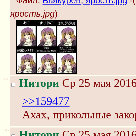
Файл:
Бьякурен, ярость.jpg
-(
ярость.jpg
)
>>
Нитори
Ср 25 мая 2016
>>159477
Ахах, прикольные зак
>>
Нитори
Ср 25 мая 2016