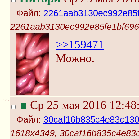
Файл:
2261aab3130ec992e85fe
2261aab3130ec992e85fe1bf696f
>>159471
Можно.
>>
∎
Ср 25 мая 2016 12:48
Файл:
30caf16b835c4e83c130
1618x4349, 30caf16b835c4e83