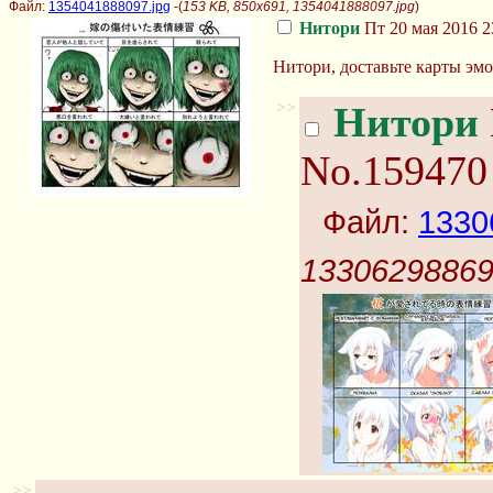
Файл:
1354041888097.jpg
-(
153 KB, 850x691, 1354041888097.jpg
)
Нитори
Пт 20 мая 2016 2
Нитори, доставьте карты эмо
>>
Нитори
No.159470
Файл:
1330
13306298869
>>