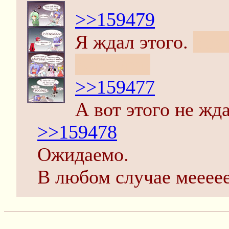
>>159479
Я ждал этого.
Без 
Халтура!
>>159477
А вот этого не жда
>>159478
Ожидаемо.
В любом случае мееее