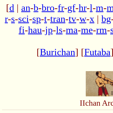
[
d
|
an
-
b
-
bro
-
fr
-
gf
-
hr
-
l
-
m
-
m
r
-
s
-
sci
-
sp
-
t
-
tran
-
tv
-
w
-
x
|
bg
fi
-
hau
-
jp
-
ls
-
ma
-
me
-
rm
-
[
Burichan
] [
Futaba
IIchan Ar