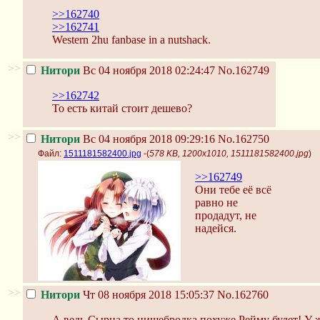
>>162740
>>162741
Western 2hu fanbase in a nutshack.
>>
Нитори
Вс 04 ноября 2018 02:24:47
No.162749
>>162742
То есть китай стоит дешево?
>>
Нитори
Вс 04 ноября 2018 09:29:16
No.162750
Файл:
1511181582400.jpg
-(
578 KB, 1200x1010, 1511181582400.jpg
)
>>162749
Они тебе её всё
равно не
продадут, не
надейся.
>>
Нитори
Чт 08 ноября 2018 15:05:37
No.162760
А ведь Сырна то нищебродка похуже Рейму будет! У ж