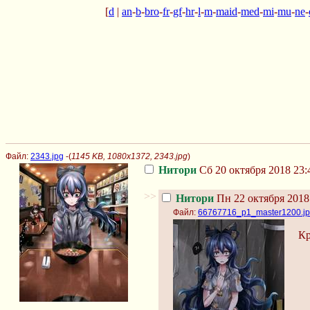
[
d
|
an
-
b
-
bro
-
fr
-
gf
-
hr
-
l
-
m
-
maid
-
med
-
mi
-
mu
-
ne
-
Файл:
2343.jpg
-(
1145 KB, 1080x1372, 2343.jpg
)
Нитори
Сб 20 октября 2018 23:
>>
Нитори
Пн 22 октября 2018
Файл:
66767716_p1_master1200.j
Кр