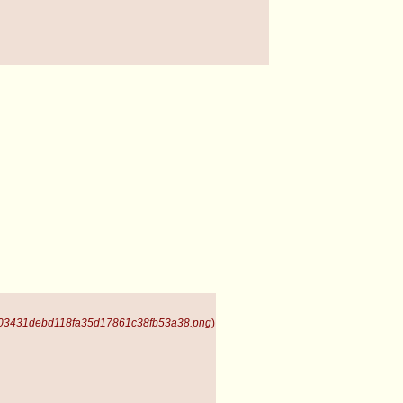
 03431debd118fa35d17861c38fb53a38.png
)