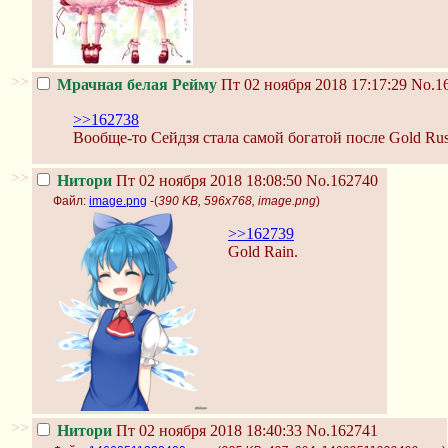
>>
Мрачная белая Рейму
Пт 02 ноября 2018 17:17:29
No.1
>>162738
Вообще-то Сейдзя стала самой богатой после Gold Rus
>>
Нитори
Пт 02 ноября 2018 18:08:50
No.162740
Файл:
image.png
-(
390 KB, 596x768, image.png
)
>>162739
Gold Rain.
>>
Нитори
Пт 02 ноября 2018 18:40:33
No.162741