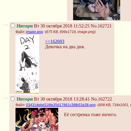
>>
Нитори
Вт 30 октября 2018 11:52:25
No.162721
Файл:
image.png
-(
675 KB, 699x1718, image.png
)
>>162693
Девочка на два дня.
>>
Нитори
Вт 30 октября 2018 13:28:41
No.162722
Файл:
03431debd118fa35d17861c38fb53a38.png
-(
908 KB, 734x1001,
Её сестренка тоже ничего.