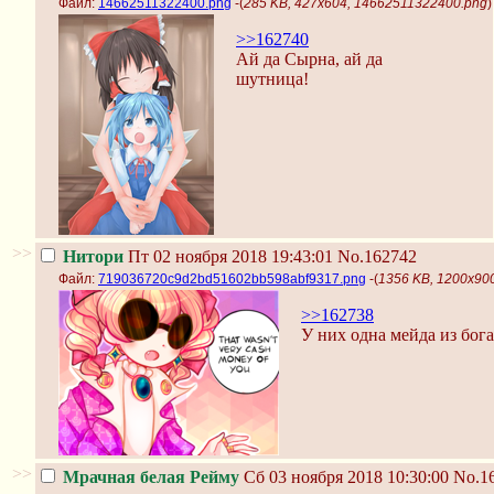
Файл:
14662511322400.png
-(
285 KB, 427x604, 14662511322400.png
)
>>162740
Ай да Сырна, ай да
шутница!
>>
Нитори
Пт 02 ноября 2018 19:43:01
No.162742
Файл:
719036720c9d2bd51602bb598abf9317.png
-(
1356 KB, 1200x90
>>162738
У них одна мейда из бога
>>
Мрачная белая Рейму
Сб 03 ноября 2018 10:30:00
No.1