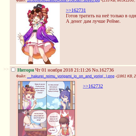
Файл:
1b5b3f83822a8b343ba75585a073b993.jpg
-(
133 KB, 865x1200
>>162731
Готов тратить на неё только в од
А денег дам лучше Рейме.
>>
Нитори
Чт 01 ноября 2018 21:11:26
No.162736
Файл:
__hakurei_reimu_yorigami_jo_on_and_yorig(...).png
-(
1861 KB, 2
>>162732