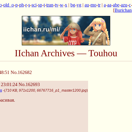
o
-
old_o
-
p
-
ph
-
r
-
s
-
sci
-
sp
-
t
-
tran
-
tv
-
w
-
x
|
bg
-
vg
|
au
-
mo
-
tr
|
a
-
aa
-
abe
-
azu
-
c
[
Burichan
IIchan Archives — Touhou
48:51
No.162682
 23:01:24
No.162693
pg
-(
710 KB, 971x1200, 66767716_p1_master1200.jpg
)
асивая.