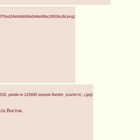
 5f70ed24e6dbb06e0d4a99bc2863bc8d.png
)
00, yande.re 125685 sample flandre_scarlet n(...).jpg
)
та Восток.