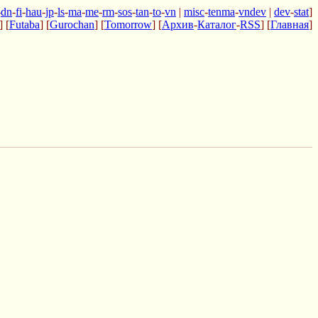
-
dn
-
fi
-
hau
-
jp
-
ls
-
ma
-
me
-
rm
-
sos
-
tan
-
to
-
vn
|
misc
-
tenma
-
vndev
|
dev
-
stat
]
] [
Futaba
] [
Gurochan
] [
Tomorrow
] [
Архив
-
Каталог
-
RSS
] [
Главная
]