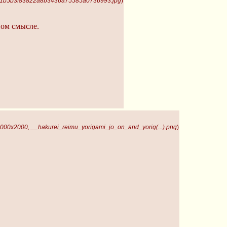
, 1b5b3f83822a8b343ba75585a073b993.jpg
)
ном смысле.
000x2000, __hakurei_reimu_yorigami_jo_on_and_yorig(...).png
)