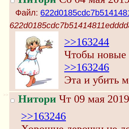
Файл:
622d0185cdc7b5141481
622d0185cdc7b51414811edddd
>>163244
Чтобы новые 
>>163246
Эта и убить м
>>
Нитори
Чт 09 мая 2019
>>163246
Хорошие девочки не де