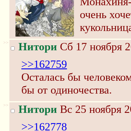
Монахиня-ё
очень хоче
кукольница
>>
Нитори
Сб 17 ноября 2
>>162759
Осталась бы человеком
бы от одиночества.
>>
Нитори
Вс 25 ноября 2
>>162778