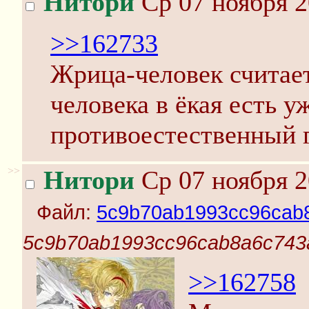
Нитори
Ср 07 ноября 2
>>162733
Жрица-человек считает
человека в ёкая есть 
противоестественный 
>>
Нитори
Ср 07 ноября 2
Файл:
5c9b70ab1993cc96cab8
5c9b70ab1993cc96cab8a6c743a
>>162758