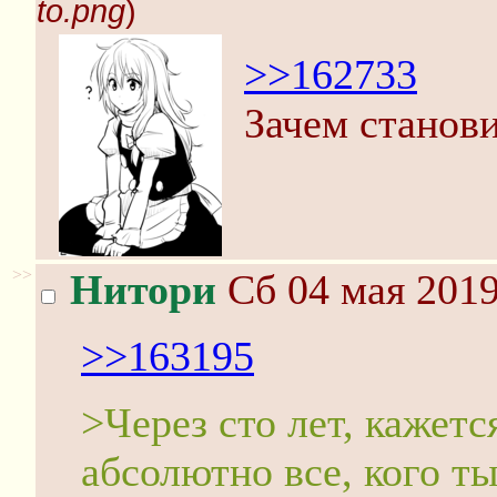
to.png
)
>>162733
Зачем станови
>>
Нитори
Сб 04 мая 2019
>>163195
>Через сто лет, кажетс
абсолютно все, кого ты