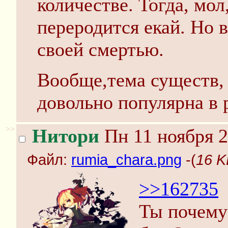
количестве. Тогда, мол
переродится екай. Но 
своей смертью.
Вообще,тема существ,
довольно популярна в 
>>
Нитори
Пн 11 ноября 2
Файл:
rumia_chara.png
-(
16 K
>>162735
Ты почему