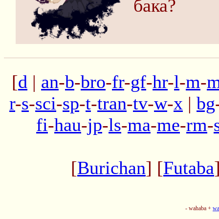
бака?
[
d
|
an
-
b
-
bro
-
fr
-
gf
-
hr
-
l
-
m
-
m
r
-
s
-
sci
-
sp
-
t
-
tran
-
tv
-
w
-
x
|
bg
fi
-
hau
-
jp
-
ls
-
ma
-
me
-
rm
-
[
Burichan
] [
Futaba
- wahaba +
wa