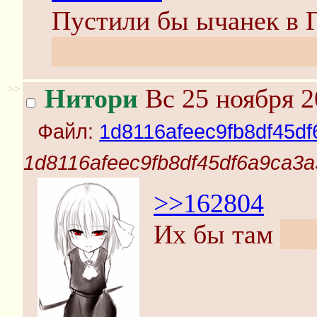
Пустили бы ычанек в 
молила об одиночестве
>>
Нитори
Вс 25 ноября 2
Файл:
1d8116afeec9fb8df45d
1d8116afeec9fb8df45df6a9ca3a
>>162804
Их бы там
ск