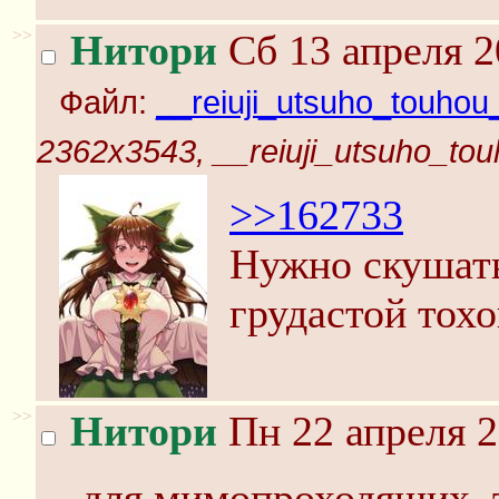
>>
Нитори
Сб 13 апреля 2
Файл:
__reiuji_utsuho_touhou
2362x3543, __reiuji_utsuho_tou
>>162733
Нужно скушать
грудастой тох
>>
Нитори
Пн 22 апреля 2
для мимопроходящих, т