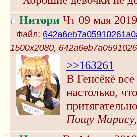
>>
Нитори
Чт 09 мая 2019
Файл:
642a6eb7a05910261a0
1500x2080, 642a6eb7a0591026
>>163261
В Генсёкё все
настолько, чт
притягательно
Пощу Марису, 
>>