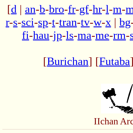
[
d
|
an
-
b
-
bro
-
fr
-
gf
-
hr
-
l
-
m
-
m
r
-
s
-
sci
-
sp
-
t
-
tran
-
tv
-
w
-
x
|
bg
fi
-
hau
-
jp
-
ls
-
ma
-
me
-
rm
-
[
Burichan
] [
Futaba
IIchan Ar