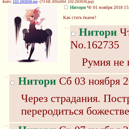
Файл:
102-293939.jpg
-(
73 KB, 850x994, 102-293939.jpg
)
Нитори
Чт 01 ноября 2018 15
Как стать ёкаем?
>>
Нитори
Чт
No.162735
Румия не 
>>
Нитори
Сб 03 ноября 2
Через страдания. Пост
переродиться божеств
>>