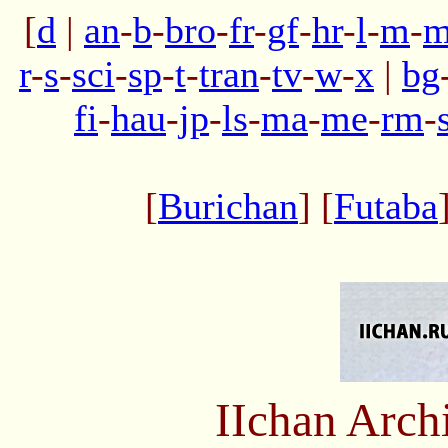
[
d
|
an
-
b
-
bro
-
fr
-
gf
-
hr
-
l
-
m
-
m
r
-
s
-
sci
-
sp
-
t
-
tran
-
tv
-
w
-
x
|
bg
fi
-
hau
-
jp
-
ls
-
ma
-
me
-
rm
-
[
Burichan
] [
Futaba
IIchan Arc