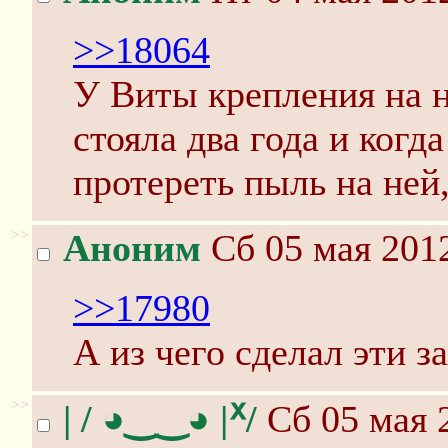
>>18064
У Виты крепления на 
стояла два года и когд
протереть пыль на ней,
>>
Аноним
Сб 05 мая 2012
>>17980
А из чего сделал эти з
>>
| / ◕‿‿◕ |ᕁ/
Сб 05 мая 