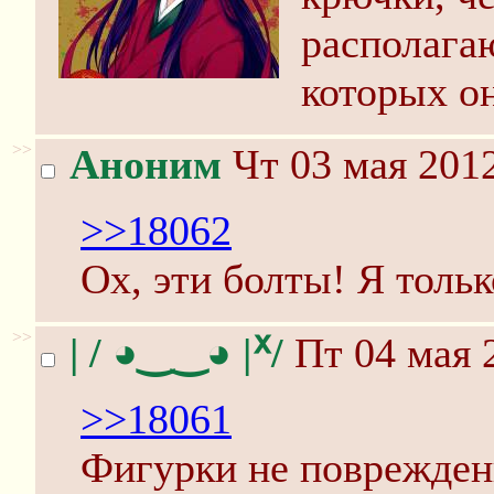
располагаю
которых о
>>
Аноним
Чт 03 мая 2012
>>18062
Ох, эти болты! Я тольк
>>
| / ◕‿‿◕ |ᕁ/
Пт 04 мая 
>>18061
Фигурки не повреждены