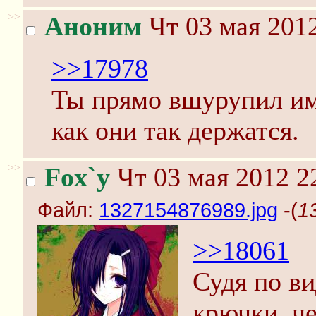
>>
Аноним
Чт 03 мая 2012
>>17978
Ты прямо вшурупил им 
как они так держатся.
>>
Fox`y
Чт 03 мая 2012 2
Файл:
1327154876989.jpg
-(
1
>>18061
Судя по в
крючки, че