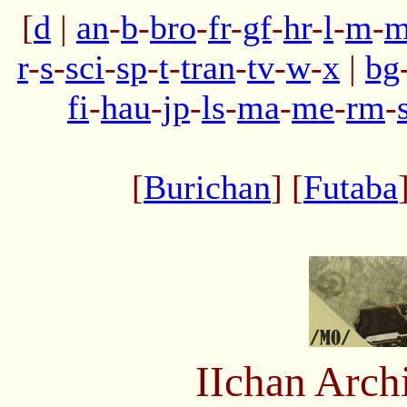
[
d
|
an
-
b
-
bro
-
fr
-
gf
-
hr
-
l
-
m
-
m
r
-
s
-
sci
-
sp
-
t
-
tran
-
tv
-
w
-
x
|
bg
fi
-
hau
-
jp
-
ls
-
ma
-
me
-
rm
-
[
Burichan
] [
Futaba
IIchan Arc