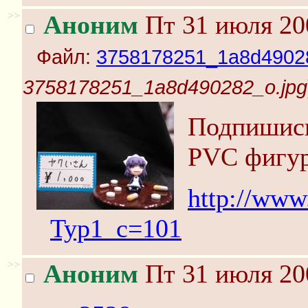
>>
Аноним
Пт 31 июля 20
Файл:
3758178251_1a8d49028
3758178251_1a8d490282_o.jpg
Подпишись
PVC фигур
http://www
Typ1_c=101
>>
Аноним
Пт 31 июля 20