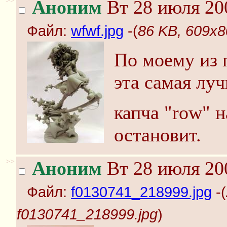
>>
Аноним
Вт 28 июля 20
Файл:
wfwf.jpg
-(
86 KB, 609x8
По моему из 
эта самая луч
капча "row" н
остановит.
>>
Аноним
Вт 28 июля 20
Файл:
f0130741_218999.jpg
-(
f0130741_218999.jpg
)