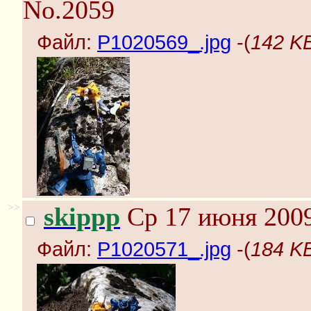
No.2059
Файл:
P1020569_.jpg
-(
142 KB
>>
skippp
Ср 17 июня 2009
Файл:
P1020571_.jpg
-(
184 KB