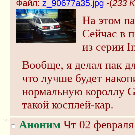
Файл:
z_90677a35.jpg
-(
233 K
На этом па
Сейчас в п
из серии In
Вообще, я делал пак д
что лучше будет накоп
нормальную короллу G
такой косплей-кар.
>>
Аноним
Чт 02 февраля 