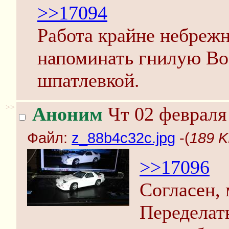
>>17094
Работа крайне небрежн
напоминать гнилую Во
шпатлевкой.
>>
Аноним
Чт 02 февраля 
Файл:
z_88b4c32c.jpg
-(
189 K
>>17096
Согласен, 
Переделать