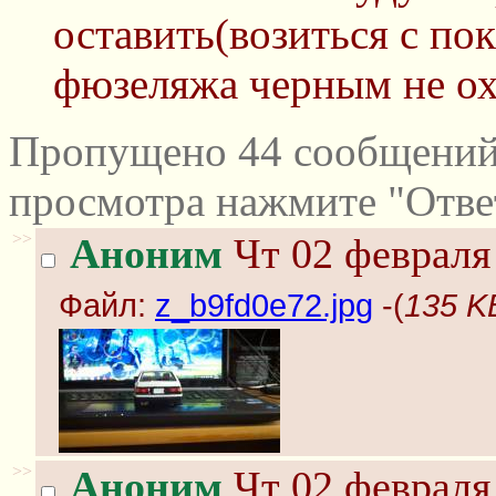
оставить(возиться с по
фюзеляжа черным не охо
Пропущено 44 сообщений 
просмотра нажмите "Отве
>>
Аноним
Чт 02 февраля 
Файл:
z_b9fd0e72.jpg
-(
135 K
>>
Аноним
Чт 02 февраля 