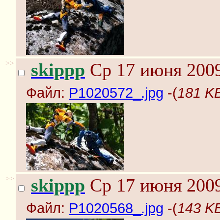
>>
skippp
Ср 17 июня 2009
Файл:
P1020572_.jpg
-(
181 KB
>>
skippp
Ср 17 июня 2009
Файл:
P1020568_.jpg
-(
143 KB