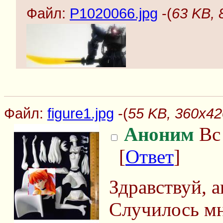
Файл:
P1020066.jpg
-(
63 KB, 
Файл:
figure1.jpg
-(
55 KB, 360x420
Аноним
Вс 
[
Ответ
]
Здравствуй, а
Случилось мн