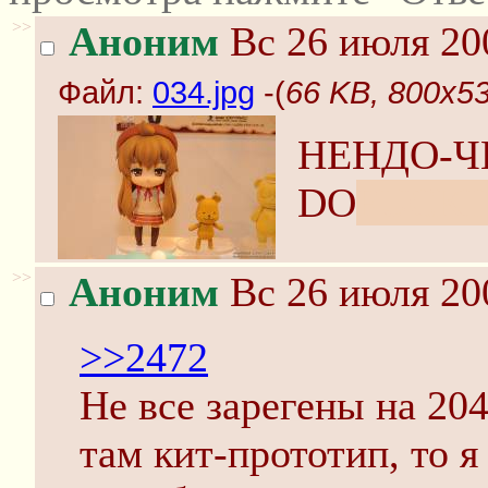
>>
Аноним
Вс 26 июля 20
Файл:
034.jpg
-(
66 KB, 800x53
НЕНДО-Ч
DO
FUCKI
>>
Аноним
Вс 26 июля 20
>>2472
Не все зарегены на 204
там кит-прототип, то 