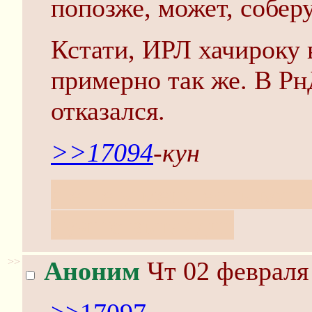
попозже, может, соберу
Кстати, ИРЛ хачироку 
примерно так же. В Рн
отказался.
>>17094
-кун
а еще у меня есть вот 
лучше выглядит
>>
Аноним
Чт 02 февраля 