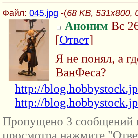
Файл:
045.jpg
-(
68 KB, 531x800, 
Аноним
Вс 26
[
Ответ
]
Я не понял, а г
ВанФеса?
http://blog.hobbystock.j
http://blog.hobbystock.j
Пропущено 3 сообщений и
просмотра нажмите "Отве