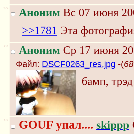
>>
Аноним
Вс 07 июня 20
>>1781
Эта фотография
>>
Аноним
Ср 17 июня 20
Файл:
DSCF0263_res.jpg
-(
68
бамп, трэд
>>
GOUF упал....
skippp