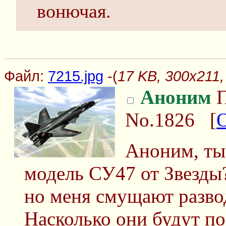
вонючая.
Файл:
7215.jpg
-(
17 KB, 300x211,
Аноним
П
No.1826
[
Аноним, ты
модель СУ47 от Звезды?
но меня смущают разво
Насколько они будут по