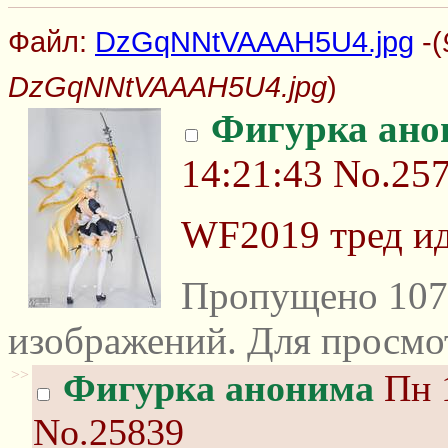
Файл:
DzGqNNtVAAAH5U4.jpg
-(
DzGqNNtVAAAH5U4.jpg
)
Фигурка ано
14:21:43
No.25
WF2019 тред и
Пропущено 107
изображений. Для просмо
>>
Фигурка анонима
Пн 1
No.25839