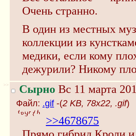
Очень странно.
В один из местных муз
коллекции из кунсткам
медики, если кому плох
дежурили? Никому пло
>>
Сырно
Вс 11 марта 201
Файл:
.gif
-(
2 KB, 78x22, .gif
)
>>4678675
Прямо гибрид Кроли и