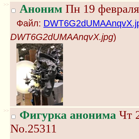
>>
Аноним
Пн 19 февраля
Файл:
DWT6G2dUMAAnqvX.j
DWT6G2dUMAAnqvX.jpg
)
>>
Фигурка анонима
Чт 2
No.25311