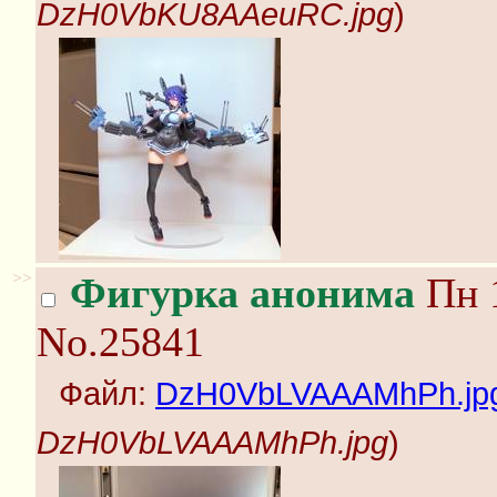
DzH0VbKU8AAeuRC.jpg
)
>>
Фигурка анонима
Пн 1
No.25841
Файл:
DzH0VbLVAAAMhPh.jp
DzH0VbLVAAAMhPh.jpg
)