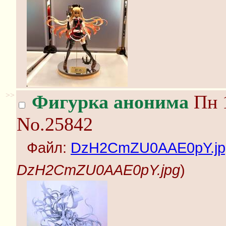
>>
Фигурка анонима
Пн 1
No.25842
Файл:
DzH2CmZU0AAE0pY.jp
DzH2CmZU0AAE0pY.jpg
)