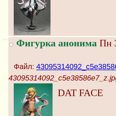
>>
Фигурка анонима
Пн 3
Файл:
43095314092_c5e38586
43095314092_c5e38586e7_z.jp
DAT FACE