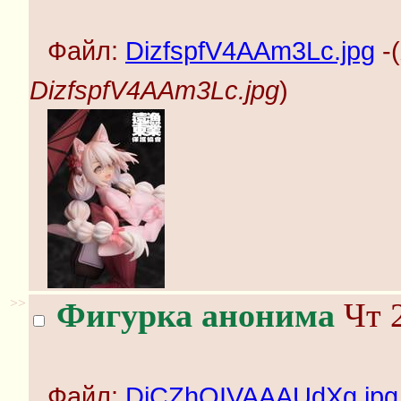
Файл:
DizfspfV4AAm3Lc.jpg
-(
DizfspfV4AAm3Lc.jpg
)
>>
Фигурка анонима
Чт 2
Файл:
DjCZhOIVAAAUdXg.jpg