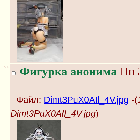
>>
Фигурка анонима
Пн 3
Файл:
Dimt3PuX0AIl_4V.jpg
-(
Dimt3PuX0AIl_4V.jpg
)