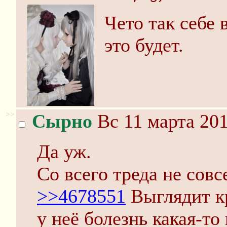
Чето так себе 
это будет.
>>
Сырно
Вс 11 марта 201
Да уж.
Со всего треда не сов
>>4678551
Выглядит кр
у неё болезнь какая-то