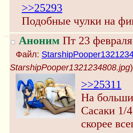
>>25293
Подобные чулки на фи
>>
Аноним
Пт 23 февраля 
Файл:
StarshipPooper1321234
StarshipPooper1321234808.jpg
)
>>25311
На больши
Сасаки 1/4
скорее все