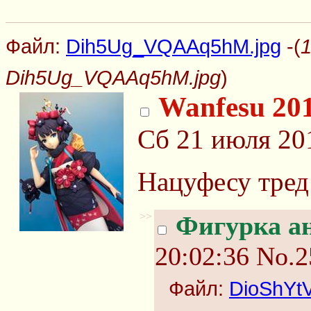
Файл:
Dih5Ug_VQAAq5hM.jpg
-(
1
Dih5Ug_VQAAq5hM.jpg
)
Wanfesu 20
Сб 21 июля 20
Нацуфесу тред
>>
Фигурка а
20:02:36
No.2
Файл:
DioShYt