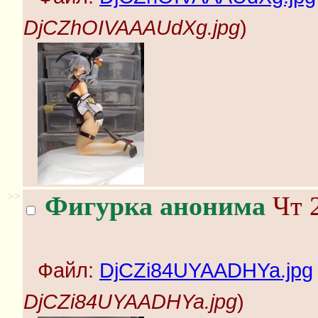
DjCZhOIVAAAUdXg.jpg
)
>>
Фигурка анонима
Чт 2
Файл:
DjCZi84UYAADHYa.jpg
DjCZi84UYAADHYa.jpg
)