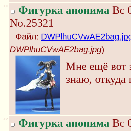
>>
Фигурка анонима
Вс 0
No.25321
Файл:
DWPlhuCVwAE2bag.jp
DWPlhuCVwAE2bag.jpg
)
Мне ещё вот э
знаю, откуда
>>
Фигурка анонима
Вс 0