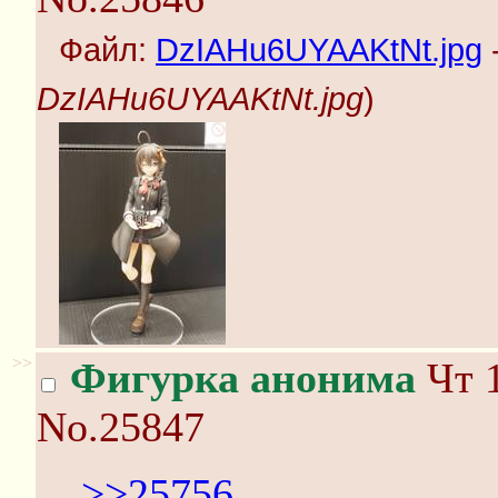
Файл:
DzIAHu6UYAAKtNt.jpg
-
DzIAHu6UYAAKtNt.jpg
)
>>
Фигурка анонима
Чт 1
No.25847
>>25756