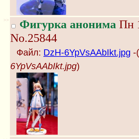
>>
Фигурка анонима
Пн 1
No.25844
Файл:
DzH-6YpVsAAbIkt.jpg
-
6YpVsAAbIkt.jpg
)