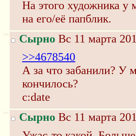
На этого художника у м
на его/её папблик.
>>
Сырно
Вс 11 марта 201
>>4678540
А за что забанили? У м
кончилось?
c:date
>>
Сырно
Вс 11 марта 201
Ужас-то какой. Больше