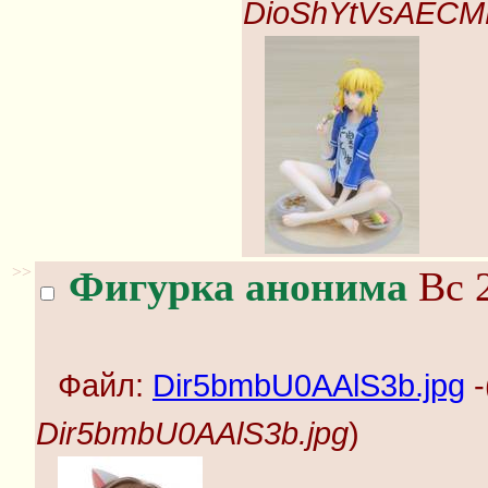
DioShYtVsAECM
>>
Фигурка анонима
Вс 2
Файл:
Dir5bmbU0AAlS3b.jpg
-
Dir5bmbU0AAlS3b.jpg
)