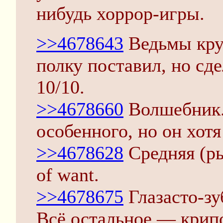
нибудь хоррор-игры.
>>4678643
Ведьмы крут
полку поставил, но сде
10/10.
>>4678660
Волшебник.
особенного, но он хот
>>4678628
Средняя (ры
of want.
>>4678675
Глазасто-зу
Всё остальное — крипо