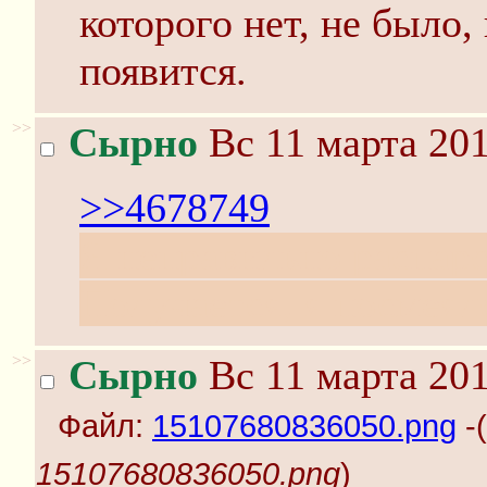
которого нет, не было, 
появится.
>>
Сырно
Вс 11 марта 201
>>4678749
Я неправильно распарс
Получается, я посмеялс
>>
Сырно
Вс 11 марта 201
Файл:
15107680836050.png
-(
15107680836050.png
)