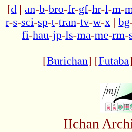
[
d
|
an
-
b
-
bro
-
fr
-
gf
-
hr
-
l
-
m
-
m
r
-
s
-
sci
-
sp
-
t
-
tran
-
tv
-
w
-
x
|
bg
fi
-
hau
-
jp
-
ls
-
ma
-
me
-
rm
-
[
Burichan
] [
Futaba
IIchan Arc