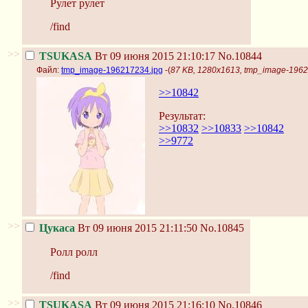
Рулет рулет
/find
>>
TSUKASA
Вт 09 июня 2015 21:10:17
No.10844
Файл:
tmp_image-196217234.jpg
-(
87 KB, 1280x1613, tmp_image-1962
>>10842
Результат:
>>10832
>>10833
>>10842
>>9772
>>
Цукаса
Вт 09 июня 2015 21:11:50
No.10845
Ролл ролл
/find
>>
TSUKASA
Вт 09 июня 2015 21:16:10
No.10846