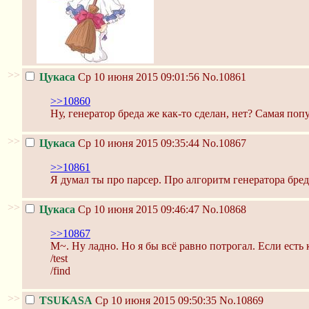
>>
Цукаса
Ср 10 июня 2015 09:01:56
No.10861
>>10860
Ну, генератор бреда же как-то сделан, нет? Самая поп
>>
Цукаса
Ср 10 июня 2015 09:35:44
No.10867
>>10861
Я думал ты про парсер. Про алгоритм генератора бреда
>>
Цукаса
Ср 10 июня 2015 09:46:47
No.10868
>>10867
М~. Ну ладно. Но я бы всё равно потрогал. Если есть
/test
/find
>>
TSUKASA
Ср 10 июня 2015 09:50:35
No.10869