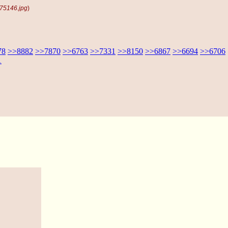
75146.jpg
)
78
>>8882
>>7870
>>6763
>>7331
>>8150
>>6867
>>6694
>>6706
1