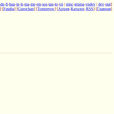
-
dn
-
fi
-
hau
-
jp
-
ls
-
ma
-
me
-
rm
-
sos
-
tan
-
to
-
vn
|
misc
-
tenma
-
vndev
|
dev
-
stat
]
] [
Futaba
] [
Gurochan
] [
Tomorrow
] [
Архив
-
Каталог
-
RSS
] [
Главная
]