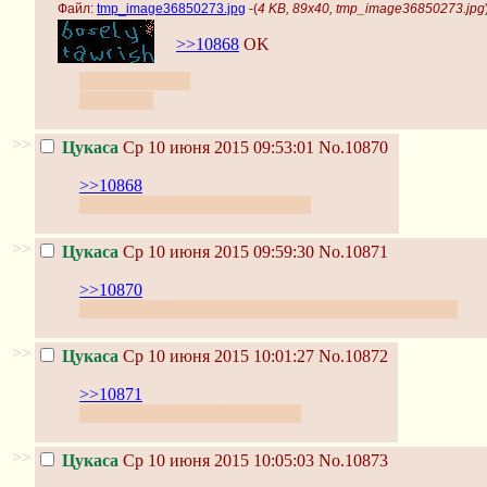
Файл:
tmp_image36850273.jpg
-(
4 KB, 89x40, tmp_image36850273.jpg
>>10868
OK
captcha: tawrish
attempts: 1
>>
Цукаса
Ср 10 июня 2015 09:53:01
No.10870
>>10868
А шо, письмо не дошло чтоли?
>>
Цукаса
Ср 10 июня 2015 09:59:30
No.10871
>>10870
Какую из? Может не дошло пока просто, подожду.
>>
Цукаса
Ср 10 июня 2015 10:01:27
No.10872
>>10871
yakui-lover, который yandex.ru
>>
Цукаса
Ср 10 июня 2015 10:05:03
No.10873