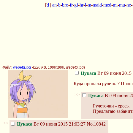
[
d
|
an
-
b
-
bro
-
fr
-
gf
-
hr
-
l
-
m
-
maid
-
med
-
mi
-
mu
-
ne
-
Файл:
we6etg.jpg
-(
226 KB, 1000x800, we6etg.jpg
)
Цукаса
Вт 09 июня 2015 
Куда пропала рулетка? Прош
>>
Цукаса
Вт 09 июня 20
Рулеточки - ересь.
Предлагаю забанит
>>
Цукаса
Вт 09 июня 2015 21:03:27
No.10842