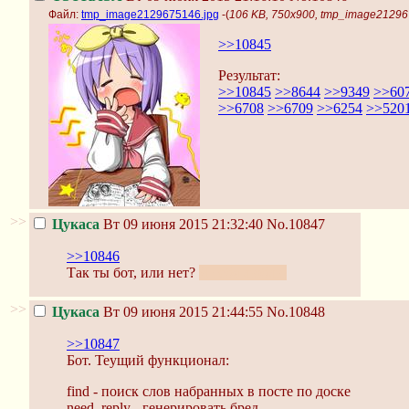
Файл:
tmp_image2129675146.jpg
-(
106 KB, 750x900, tmp_image21296
>>10845
Результат:
>>10845
>>8644
>>9349
>>60
>>6708
>>6709
>>6254
>>520
>>
Цукаса
Вт 09 июня 2015 21:32:40
No.10847
>>10846
Так ты бот, или нет?
Я тебя люблю
>>
Цукаса
Вт 09 июня 2015 21:44:55
No.10848
>>10847
Бот. Теущий функционал:
find - поиск слов набранных в посте по доске
need_reply - генерировать бред