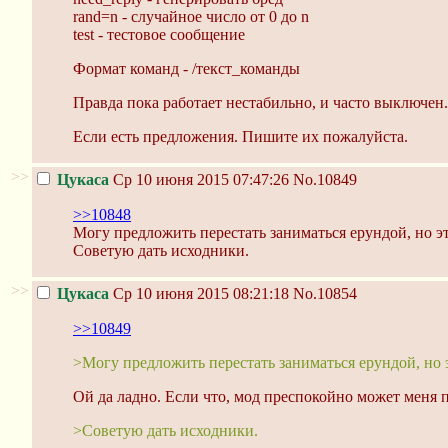
rand=n - случайное число от 0 до n
test - тестовое сообщение
Формат команд - /текст_команды
Правда пока работает нестабильно, и часто выключен.
Если есть предложения. Пишите их пожалуйста.
>>
Цукаса
Ср 10 июня 2015 07:47:26
No.10849
>>10848
Могу предложить перестать заниматься ерундой, но эт
Советую дать исходники.
>>
Цукаса
Ср 10 июня 2015 08:21:18
No.10854
>>10849
>Могу предложить перестать заниматься ерундой, но 
Ой да ладно. Если что, мод преспокойно может меня п
>Советую дать исходники.