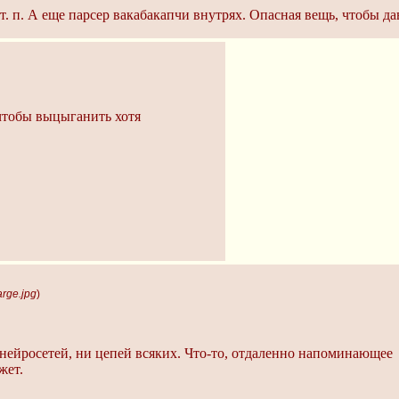
т. п. А еще парсер вакабакапчи внутрях. Опасная вещь, чтобы д
чтобы выцыганить хотя
rge.jpg
)
 нейросетей, ни цепей всяких. Что-то, отдаленно напоминающее
жет.