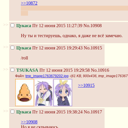
>>10872
Пока ничего нет. Подождём, яндекс иногда медленен.
\test
>>
Цукаса
Пт 12 июня 2015 11:27:39
No.10908
Ну ты и тестируешь, однако, я даже не всё замечаю.
>>
Цукаса
Пт 12 июня 2015 19:29:43
No.10915
/roll
>>
TSUKASA
Пт 12 июня 2015 19:29:58
No.10916
Файл:
tmp_image1763679202.jpg
-(
61 KB, 900x436, tmp_image176367
>>10915
>>
Цукаса
Пт 12 июня 2015 19:38:24
No.10917
>>10908
Но я не скрываюсь.