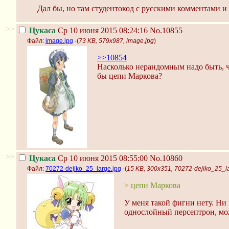
Дал бы, но там студентокод с русскими комментами и 
>>
Цукаса
Ср 10 июня 2015 08:24:16
No.10855
Файл:
image.jpg
-(
73 KB, 579x987, image.jpg
)
>>10854
Насколько нерандомным надо быть, 
бы цепи Маркова?
>>
Цукаса
Ср 10 июня 2015 08:55:00
No.10860
Файл:
70272-dejiko_25_large.jpg
-(
15 KB, 300x351, 70272-dejiko_25_la
> цепи Маркова
У меня такой фигни нету. Ни
однослойный персептрон, мо