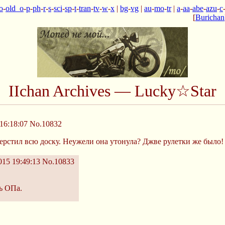
o
-
old_o
-
p
-
ph
-
r
-
s
-
sci
-
sp
-
t
-
tran
-
tv
-
w
-
x
|
bg
-
vg
|
au
-
mo
-
tr
|
a
-
aa
-
abe
-
azu
-
c
[
Burichan
IIchan Archives — Lucky☆Star
16:18:07
No.10832
ерстил всю доску. Неужели она утонула? Джве рулетки же было!
15 19:49:13
No.10833
ь ОПа.