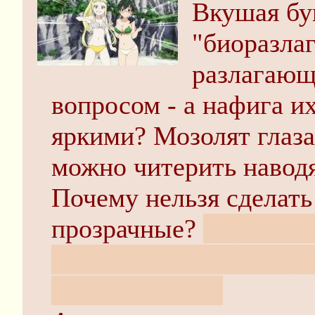
Вкушая буг
"биоразла
разлагающи
вопросом - а нафига и
яркими? Мозолят глаза
можно читерить наводя
Почему нельзя сделат
прозрачные?
Да, поним
магазины завалены цв
газонами тоже.