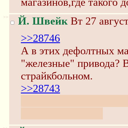
магазинов,где такого д
>>
Й. Швейк
Вт 27 август
>>28746
А в этих дефолтных м
"железные" привода? В
страйкбольном.
>>28743
МР = ижМех-Ружья. Зна
директор ижмеха.