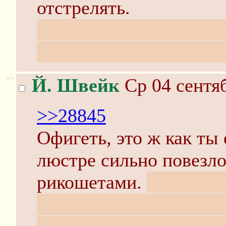
отстрелять.
Не успел купить G36, 
Хорошо успел взять M
>>
Й. Швейк
Ср 04 сентяб
>>28845
Офигеть, это ж как ты 
люстре сильно повезло 
рикошетами.
Соседи не
квартире живет мафиоз