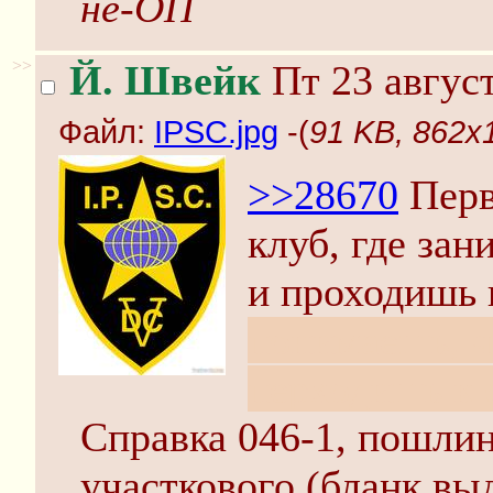
не-ОП
>>
Й. Швейк
Пт 23 август
Файл:
IPSC.jpg
-(
91 KB, 862x
>>28670
Перв
клуб, где за
и проходишь 
понимаешь, ч
перходишь к
Справка 046-1, пошлин
участкового (бланк вы