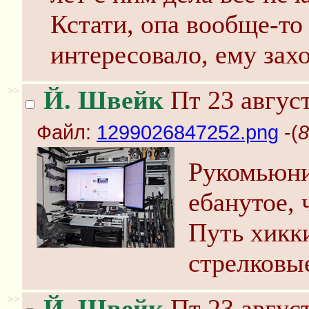
Кстати, опа вообще-то 
интересовало, ему зах
>>
Й. Швейк
Пт 23 август
Файл:
1299026847252.png
-(
8
Рукомьюни
ебанутое, 
Путь хикк
стрелковы
>>
Й. Швейк
Пт 23 август