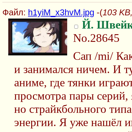
Файл:
h1yiM_x3hvM.jpg
-(
103 KB
Й. Швей
No.28645
Сап /mi/ Ка
и занимался ничем. И ту
аниме, где тянки играю
просмотра пары серий, 
но страйкбольного типа
энергии. Я уже нашёл и