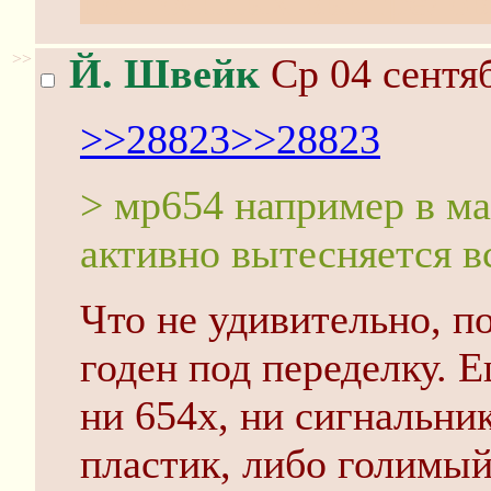
постоянных выстрелов
>>
Й. Швейк
Ср 04 сентяб
>>28823
>>28823
> мр654 например в м
активно вытесняется 
Что не удивительно, п
годен под переделку. 
ни 654х, ни сигнальни
пластик, либо голимый