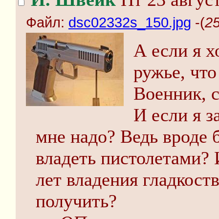
Файл:
dsc02332s_150.jpg
-(
25
А если я х
ружье, что
Военник, 
И если я з
мне надо? Ведь вроде
владеть пистолетами? 
лет владения гладкост
получить?