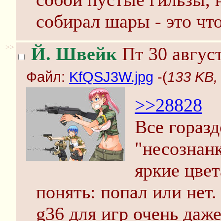
собирал шары - это что
>>
Й. Швейк
Пт 30 август
Файл:
KfQSJ3W.jpg
-(
133 KB,
>>28828
Все горазд
"несознанк
яркие цвет
понять: попал или нет.
g36 для игр очень даже