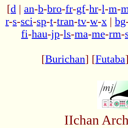
[
d
|
an
-
b
-
bro
-
fr
-
gf
-
hr
-
l
-
m
-
m
r
-
s
-
sci
-
sp
-
t
-
tran
-
tv
-
w
-
x
|
bg
fi
-
hau
-
jp
-
ls
-
ma
-
me
-
rm
-
[
Burichan
] [
Futaba
IIchan Arc