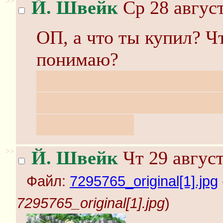
>>
Й. Швейк
Ср 28 август
ОП, а что ты купил? Чт
понимаю?
Кстати, почте не говор
любит пересылать "сос
давлением".
>>
Й. Швейк
Чт 29 август
Файл:
7295765_original[1].jpg
7295765_original[1].jpg
)