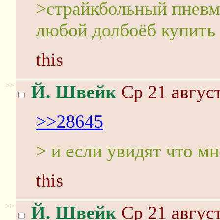
>страйкбольный пневм
любой долбоёб купить
this
>>
Й. Швейк
Ср 21 август
>>28645
> и если увидят что м
this
>>
Й. Швейк
Ср 21 август