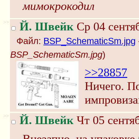
мимокрокодил
>>
Й. Швейк
Ср 04 сентяб
Файл:
BSP_SchematicSm.jpg
BSP_SchematicSm.jpg
)
>>28857
Ничего. П
импровиза
>>
Й. Швейк
Чт 05 сентяб
Внезапно, на упаковке