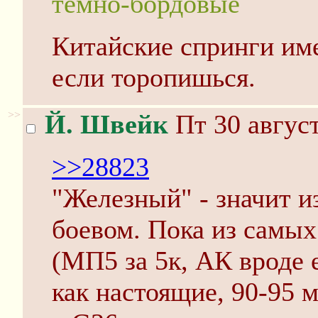
тёмно-бордовые
Китайские спринги им
если торопишься.
>>
Й. Швейк
Пт 30 август
>>28823
"Железный" - значит из
боевом. Пока из самы
(МП5 за 5к, АК вроде 
как настоящие, 90-95 м