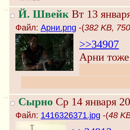
>>
Й. Швейк
Вт 13 января
Файл:
Арни.png
-(
382 KB, 75
>>34907
Арни тоже
Sako/Valm
чем Abdul in Afrika sc
>>
Сырно
Ср 14 января 20
Файл:
1416326371.jpg
-(
48 KB