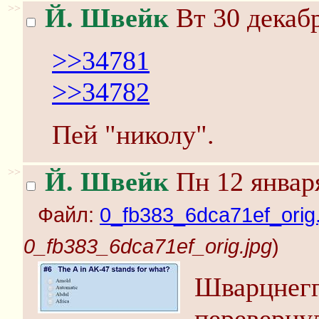
>>
Й. Швейк
Вт 30 декабр
>>34781
>>34782
Пей "николу".
>>
Й. Швейк
Пн 12 января
Файл:
0_fb383_6dca71ef_orig.
0_fb383_6dca71ef_orig.jpg
)
Шварцнегг
перевернул