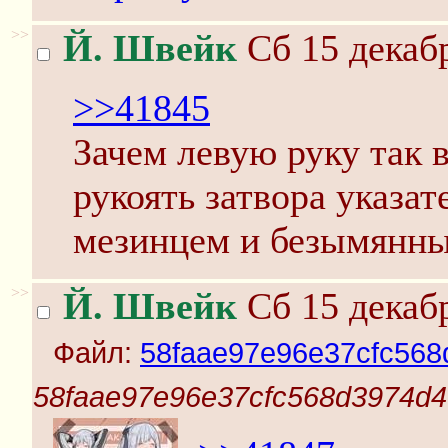
>>
Й. Швейк
Сб 15 декабр
>>41845
Зачем левую руку так 
рукоять затвора указа
мезинцем и безымянны
>>
Й. Швейк
Сб 15 декабр
Файл:
58faae97e96e37cfc568
58faae97e96e37cfc568d3974d4