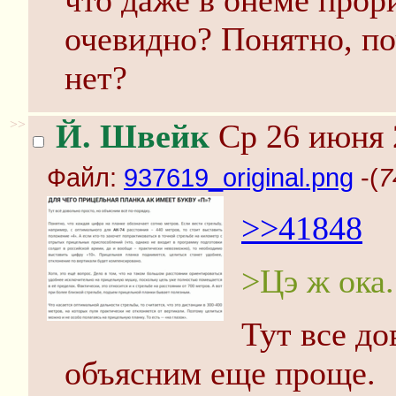
что даже в онеме прор
очевидно? Понятно, по
нет?
>>
Й. Швейк
Ср 26 июня 
Файл:
937619_original.png
-(
7
>>41848
>Цэ ж ока.
Тут все до
объясним еще проще.