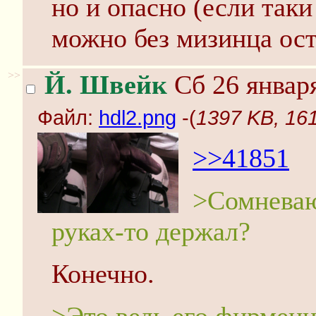
но и опасно (если так
можно без мизинца ост
>>
Й. Швейк
Сб 26 января
Файл:
hdl2.png
-(
1397 KB, 161
>>41851
>Сомневаюс
руках-то держал?
Конечно.