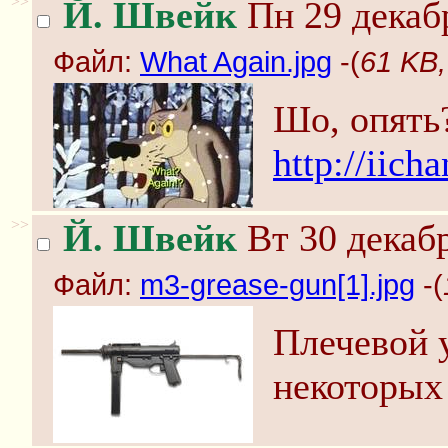
>>
Й. Швейк
Пн 29 декабр
Файл:
What Again.jpg
-(
61 KB,
Шо, опять
http://iich
>>
Й. Швейк
Вт 30 декабр
Файл:
m3-grease-gun[1].jpg
-(
Плечевой 
некоторых