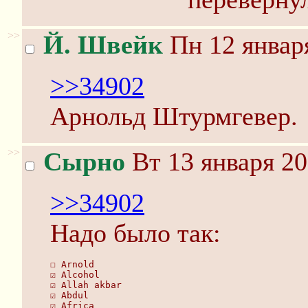
>>
Й. Швейк
Пн 12 января
>>34902
Арнольд Штурмгевер.
>>
Сырно
Вт 13 января 20
>>34902
Надо было так:
☐ Arnold
☑ Alcohol
☑ Аllаh аkbаr
☑ Аbdul
☑ Africa