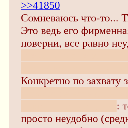
>>41850
Сомневаюсь что-то... Т
Это ведь его фирменна
поверни, все равно не
плеча, что с левого. Ч
что в биатлонной, что 
Конкретно по захвату 
затвора не есть отдельн
нормального оружия
: 
просто неудобно (сред