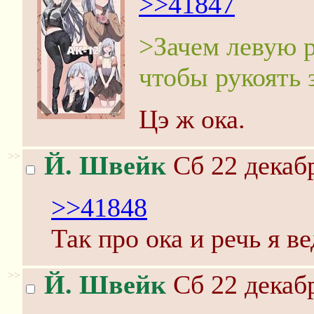
>>41847
>Зачем левую р
чтобы рукоять 
Цэ ж ока.
>>
Й. Швейк
Сб 22 декабр
>>41848
Так про ока и речь я ве
>>
Й. Швейк
Сб 22 декабр