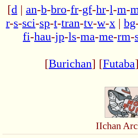
[
d
|
an
-
b
-
bro
-
fr
-
gf
-
hr
-
l
-
m
-
m
r
-
s
-
sci
-
sp
-
t
-
tran
-
tv
-
w
-
x
|
bg
fi
-
hau
-
jp
-
ls
-
ma
-
me
-
rm
-
[
Burichan
] [
Futaba
IIchan Ar