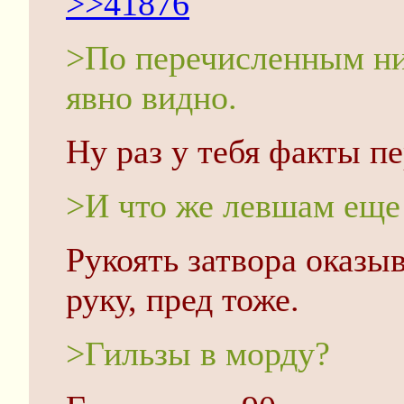
>>41876
>По перечисленным ни
явно видно.
Ну раз у тебя факты п
>И что же левшам еще
Рукоять затвора оказыв
руку, пред тоже.
>Гильзы в морду?