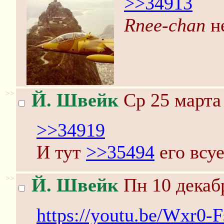
>>34913
Rnee-chan
не
>>
Й. Швейк
Ср 25 марта 
>>34919
И тут
>>35494
его всу
>>
Й. Швейк
Пн 10 декабр
https://youtu.be/Wxr0