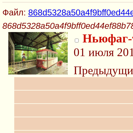
Файл:
868d5328a50a4f9bff0ed44e
868d5328a50a4f9bff0ed44ef88b78
Ньюфаг-
01 июля 20
Предыдущ
Напоминаю, что за знан
в тюрьму не сажают, а 
гуглом пока ещё не отн
общественно порицаем