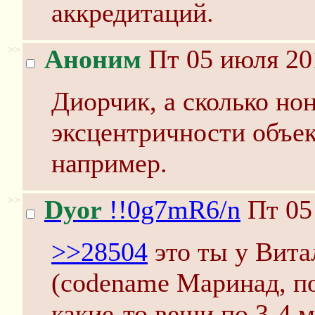
аккредитаций.
>>
Аноним
Пт 05 июля 20
Диорчик, а сколько но
эксцентричности объек
например.
>>
Dyor
!!0g7mR6/n
Пт 05
>>28504
это ты у Вит
(codename Маринад, по
какие-то вещи по 3-4 м