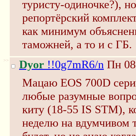
туристу-одиночке?), но
репортёрский комплект,
как минимум объяснени
таможней, а то и с ГБ.
>>
Dyor
!!0g7mR6/n
Пн 08
Мацаю EOS 700D серий
любые разумные вопро
киту (18-55 IS STM), 
неделю на вдумчивом 