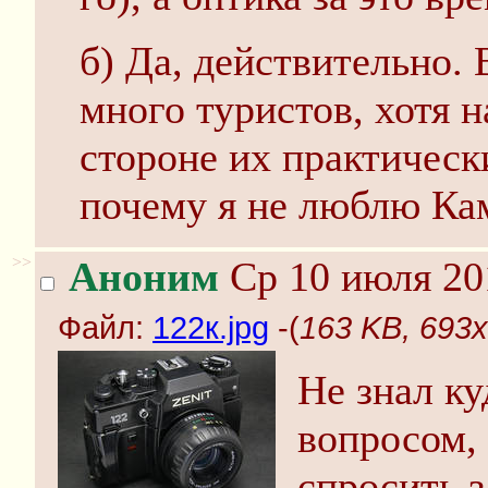
б) Да, действительно. 
много туристов, хотя 
стороне их практически
почему я не люблю Ка
>>
Аноним
Ср 10 июля 20
Файл:
122к.jpg
-(
163 KB, 693x
Не знал ку
вопросом,
спросить 