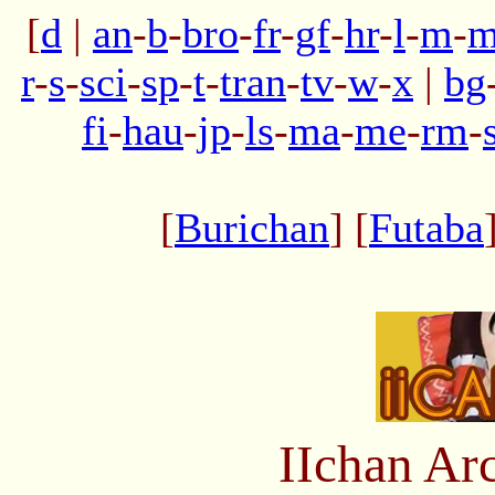
[
d
|
an
-
b
-
bro
-
fr
-
gf
-
hr
-
l
-
m
-
m
r
-
s
-
sci
-
sp
-
t
-
tran
-
tv
-
w
-
x
|
bg
fi
-
hau
-
jp
-
ls
-
ma
-
me
-
rm
-
[
Burichan
] [
Futaba
IIchan Ar