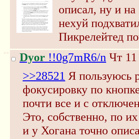
описал, ну и на
неxyй подхватил
Пикрелейтед по
>>
Dyor
!!0g7mR6/n
Чт 11
>>28521
Я пользуюсь р
фокусировку по кнопке
почти все и с отключе
Это, собственно, по и
и у Хогана точно описа