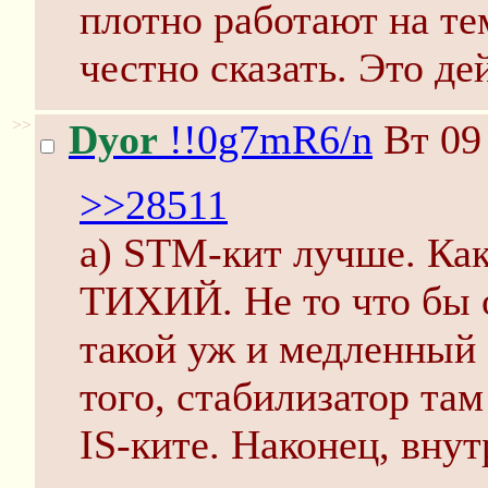
плотно работают на те
честно сказать. Это де
>>
Dyor
!!0g7mR6/n
Вт 09
>>28511
a) STM-кит лучше. Как
ТИХИЙ. Не то что бы 
такой уж и медленный 
того, стабилизатор та
IS-ките. Наконец, вну