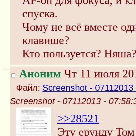
AF-on для фокуса, и к
спуска.
Чому не всё вместе од
клавише?
Кто пользуется? Няша
>>
Аноним
Чт 11 июля 20
Файл:
Screenshot - 07112013 
Screenshot - 07112013 - 07:58
>>28521
Эту ерунду Том