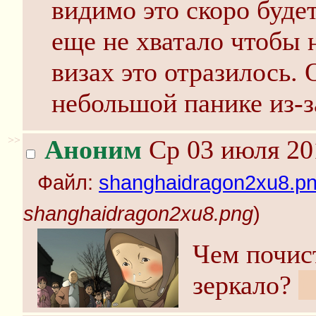
видимо это скоро буде
еще не хватало чтобы
визах это отразилось. О
небольшой панике из-за
>>
Аноним
Ср 03 июля 20
Файл:
shanghaidragon2xu8.p
shanghaidragon2xu8.png
)
Чем почис
зеркало?
Я