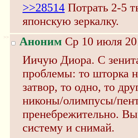
>>28514
Потрать 2-5 т
японскую зеркалку.
>>
Аноним
Ср 10 июля 20
Иичую Диора. С зенита
проблемы: то шторка н
затвор, то одно, то др
никоны/олимпусы/пент
пренебрежительно. В
систему и снимай.