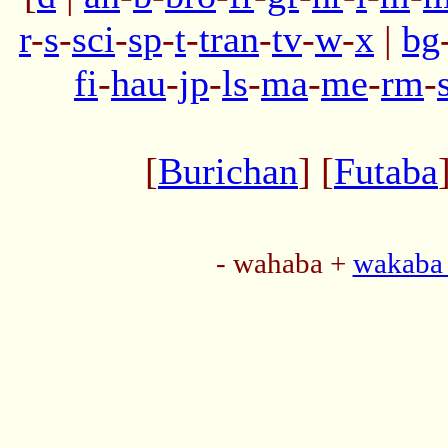
r
-
s
-
sci
-
sp
-
t
-
tran
-
tv
-
w
-
x
|
bg
fi
-
hau
-
jp
-
ls
-
ma
-
me
-
rm
-
[
Burichan
] [
Futaba
- wahaba +
wakaba 