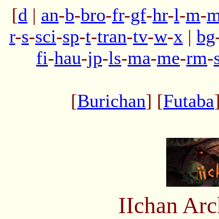
[
d
|
an
-
b
-
bro
-
fr
-
gf
-
hr
-
l
-
m
-
m
r
-
s
-
sci
-
sp
-
t
-
tran
-
tv
-
w
-
x
|
bg
fi
-
hau
-
jp
-
ls
-
ma
-
me
-
rm
-
[
Burichan
] [
Futaba
IIchan Ar