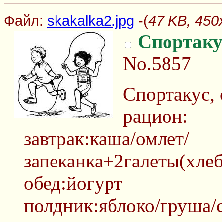
Файл:
skakalka2.jpg
-(
47 KB, 450
Спортаку
No.5857
Спортакус, 
рацион:
завтрак:каша/омлет/
запеканка+2галеты(хлеб
обед:йогурт
полдник:яблоко/груша/