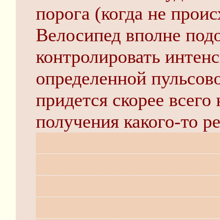
порога (когда не прои
Велосипед вполне подо
контролировать интенс
определенной пульсово
придется скорее всего 
получения какого-то ре
Сам занимаюсь видами
уже много лет, но пер
тогда жирею, потому ч
особенно углеводов. К