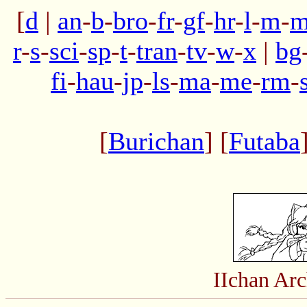
[
d
|
an
-
b
-
bro
-
fr
-
gf
-
hr
-
l
-
m
-
m
r
-
s
-
sci
-
sp
-
t
-
tran
-
tv
-
w
-
x
|
bg
fi
-
hau
-
jp
-
ls
-
ma
-
me
-
rm
-
[
Burichan
] [
Futaba
IIchan Ar