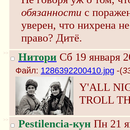
обязанности
с поражен
уверен, что нихрена не
право? Дитё.
>>
Нитори
Сб 19 января 2
Файл:
1286392200410.jpg
-(
3
Y'ALL NI
TROLL T
>>
Pestilencia-кун
Пн 21 я