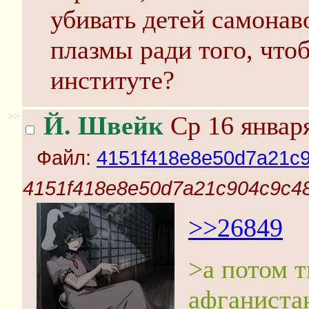
убивать детей самона
плазмы ради того, что
институте?
>>
Й. Швейк
Ср 16 января
Файл:
4151f418e8e50d7a21c9
4151f418e8e50d7a21c904c9c48
>>26849
>а потом 
афганистан