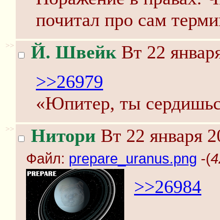
почитал про сам терми
>>
Й. Швейк
Вт 22 января
>>26979
«Юпитер, ты сердишься
>>
Нитори
Вт 22 января 2
Файл:
prepare_uranus.png
-(
4
>>26984