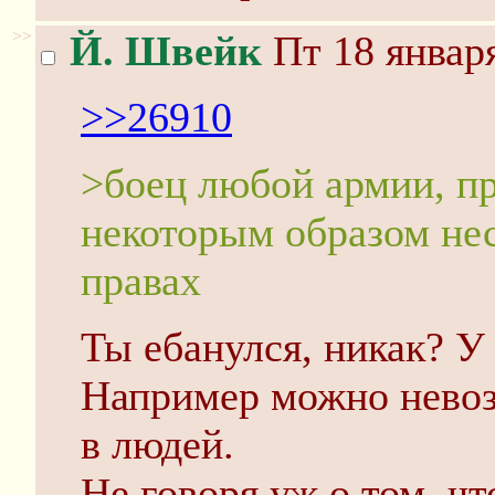
>>
Й. Швейк
Пт 18 января
>>26910
>боец любой армии, п
некоторым образом не
правах
Ты ебанулся, никак? У 
Например можно невоз
в людей.
Не говоря уж о том, ч