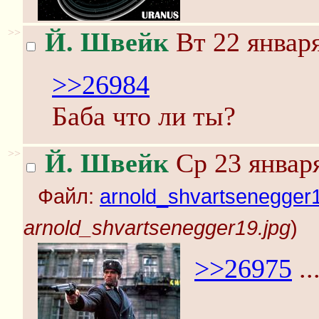
>>
Й. Швейк
Вт 22 января
>>26984
Баба что ли ты?
>>
Й. Швейк
Ср 23 января
Файл:
arnold_shvartsenegger1
arnold_shvartsenegger19.jpg
)
>>26975
..