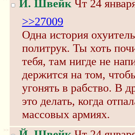
Й. Швейк
Чт 24 января
>>27009
Одна история охуитель
политрук. Ты хоть поч
тебя, там нигде не нап
держится на том, чтоб
угонять в рабство. В 
это делать, когда отпа
массовых армиях.
>>
Й. Швейк
Чт 24 января