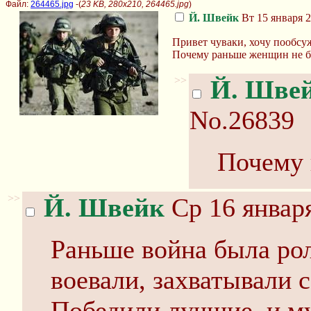
Файл:
264465.jpg
-(
23 KB, 280x210, 264465.jpg
)
Й. Швейк
Вт 15 января 2
Привет чуваки, хочу пообс
Почему раньше женщин не б
>>
Й. Шве
No.26839
Почему 
>>
Й. Швейк
Ср 16 января
Раньше война была ро
воевали, захватывали 
Победили лучшие, и 