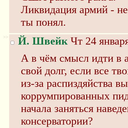
Ликвидация армий - не
ты понял.
>>
Й. Швейк
Чт 24 января
А в чём смысл идти в 
свой долг, если все тв
из-за распиздяйства 
коррумпированных пид
начала заняться навед
консерватории?