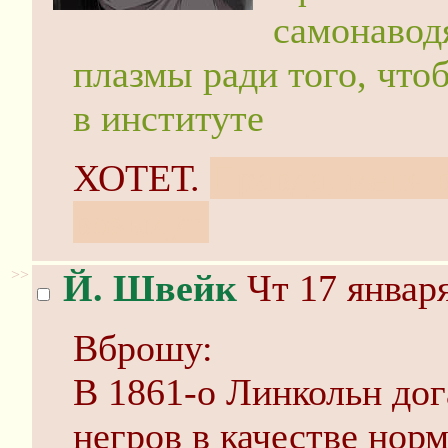
самонавод
плазмы ради того, что
в институте
ХОТЕТ.
Правда, меня 
возьмут.
>>
Й. Швейк
Чт 17 января
Вброшу:
В 1861-о Линкольн дог
негров в качестве норм