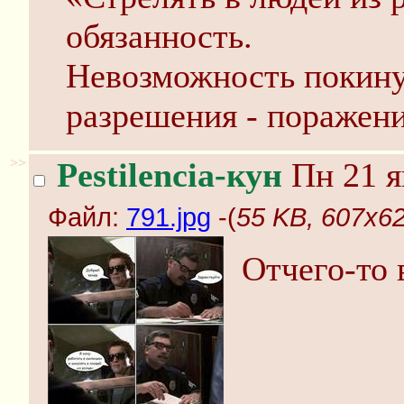
обязанность.
Невозможность покину
разрешения - поражени
>>
Pestilencia-кун
Пн 21 я
Файл:
791.jpg
-(
55 KB, 607x62
Отчего-то 