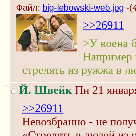
Файл:
big-lebowski-web.jpg
-(
>>26911
>У воена б
Например 
стрелять из ружжа в л
>>
Й. Швейк
Пн 21 января
>>26911
Невозбранно - не полу
«Стрелять в людей из 