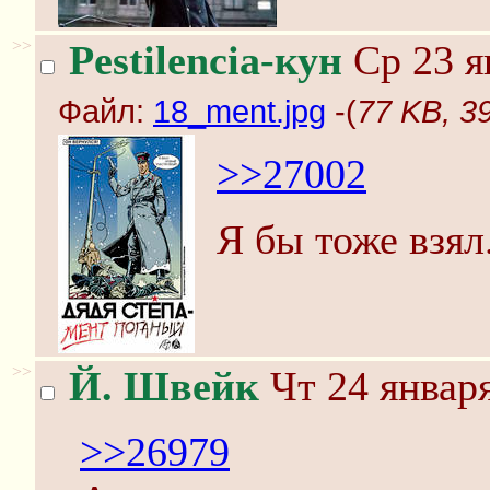
>>
Pestilencia-кун
Ср 23 я
Файл:
18_ment.jpg
-(
77 KB, 3
>>27002
Я бы тоже взял
>>
Й. Швейк
Чт 24 января
>>26979