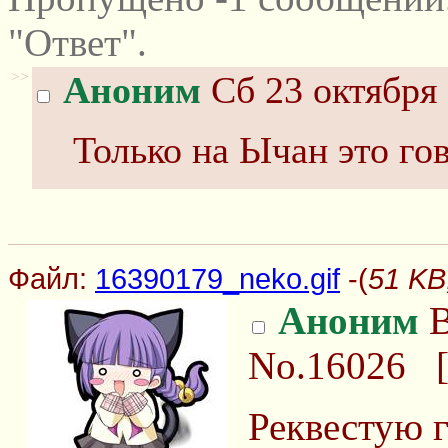
"Ответ".
>>
Аноним
Сб 23 октября 
Только на Ычан это го
Файл:
16390179_neko.gif
-(
51 KB
Аноним
В
No.16026
Реквестую 