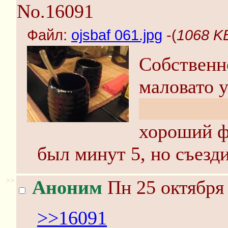
No.16091
Файл:
ojsbaf 061.jpg
-(
1068 KB
Собственн
маловато 
время тра
хороший ф
был минут 5, но съезд
>>
Аноним
Пн 25 октября 
>>16091