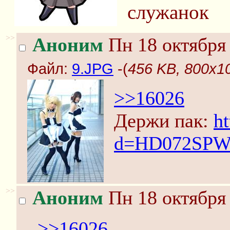
служанок
>>
Аноним
Пн 18 октября 
Файл:
9.JPG
-(
456 KB, 800x1
>>16026
Держи пак:
h
d=HD072SP
>>
Аноним
Пн 18 октября 
>>16026