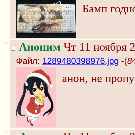
Бамп годно
>>
Аноним
Чт 11 ноября 2
Файл:
1289480398976.jpg
-(
8
анон, не пропу
>>