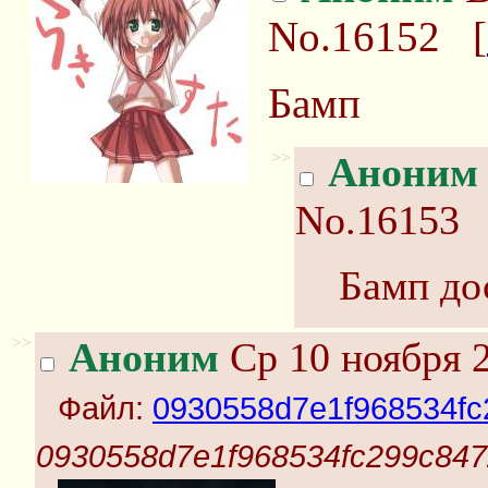
No.16152
[
Бамп
>>
Аноним
No.16153
Бамп до
>>
Аноним
Ср 10 ноября 2
Файл:
0930558d7e1f968534fc
0930558d7e1f968534fc299c8472