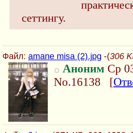
практичес
сеттингу.
Файл:
amane misa (2).jpg
-(
306 K
Аноним
Ср 03
No.16138
[
Отв