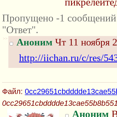
пикрелейтед
Пропущено -1 сообщений
"Ответ".
>>
Аноним
Чт 11 ноября 2
http://iichan.ru/c/res/5
Файл:
0cc29651cbdddde13cae55
0cc29651cbdddde13cae55b8b551
Аноним
В