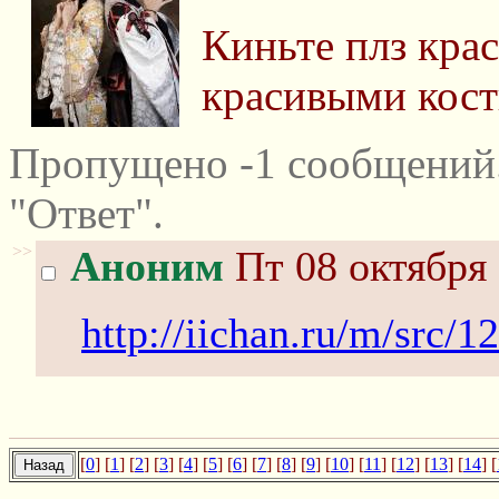
Киньте плз кра
красивыми кос
Пропущено -1 сообщений
"Ответ".
>>
Аноним
Пт 08 октября 
http://iichan.ru/m/src/
[
0
] [
1
] [
2
] [
3
] [
4
] [
5
] [
6
] [
7
] [
8
] [
9
] [
10
] [
11
] [
12
] [
13
] [
14
] [