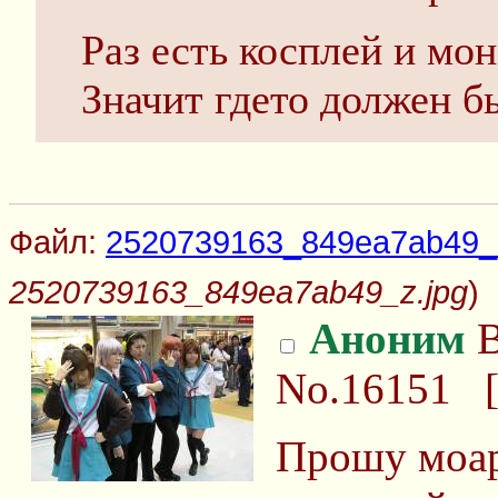
Раз есть косплей и мо
Значит гдето должен б
Файл:
2520739163_849ea7ab49_z
2520739163_849ea7ab49_z.jpg
)
Аноним
В
No.16151
Прошу моар,