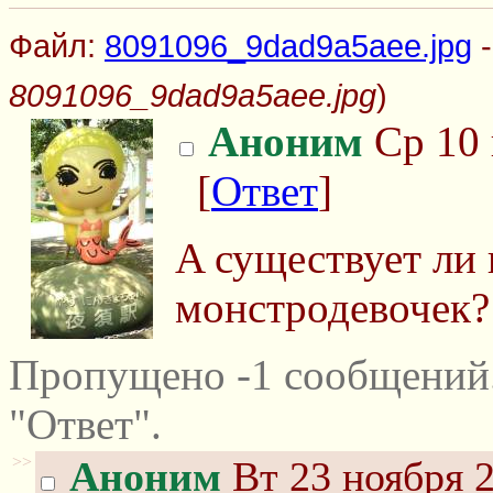
Файл:
8091096_9dad9a5aee.jpg
-
8091096_9dad9a5aee.jpg
)
Аноним
Ср 10 
[
Ответ
]
A существует ли 
монстродевочек?
Пропущено -1 сообщений
"Ответ".
>>
Аноним
Вт 23 ноября 2