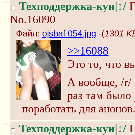
>>
Техподдержка-кун|↕/
П
No.16090
Файл:
ojsbaf 054.jpg
-(
1301 KB
>>16088
Это то, что 
А вообще, /r/
раз там было 
поработать для анонов
>>
Техподдержка-кун|↕/
П