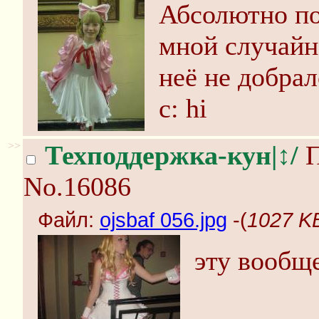
Абсолютно по
мной случайн
неё не добрал
c: hi
>>
Техподдержка-кун|↕/
П
No.16086
Файл:
ojsbaf 056.jpg
-(
1027 KB
эту вообщ