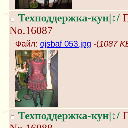
>>
Техподдержка-кун|↕/
П
No.16087
Файл:
ojsbaf 053.jpg
-(
1087 KB
>>
Техподдержка-кун|↕/
П