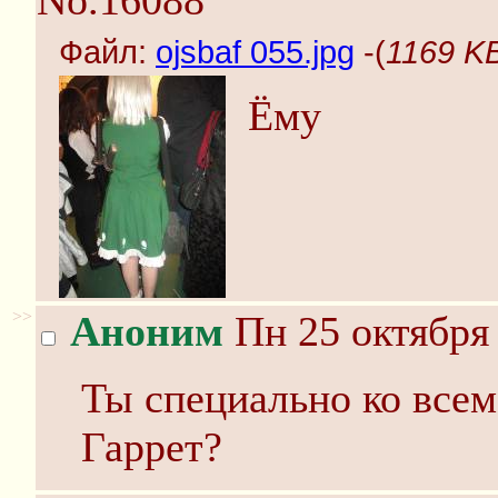
No.16088
Файл:
ojsbaf 055.jpg
-(
1169 KB
Ёму
>>
Аноним
Пн 25 октября 
Ты специально ко все
Гаррет?