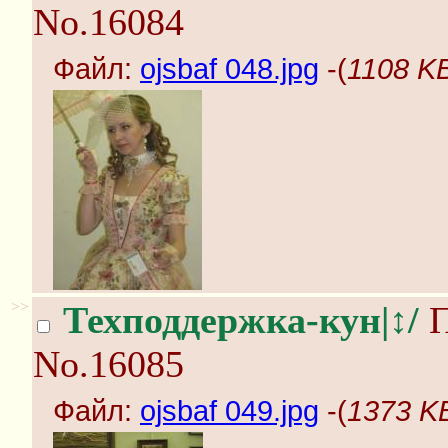
No.16084
Файл:
ojsbaf 048.jpg
-(
1108 KB
>>
Техподдержка-кун|↕/
П
No.16085
Файл:
ojsbaf 049.jpg
-(
1373 KB