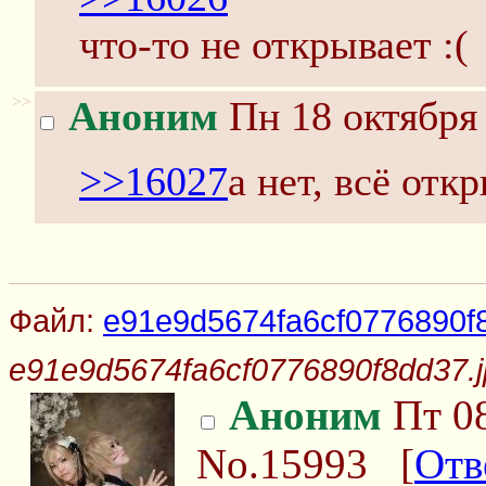
что-то не открывает :(
>>
Аноним
Пн 18 октября 
>>16027
а нет, всё отк
Файл:
e91e9d5674fa6cf0776890f8
e91e9d5674fa6cf0776890f8dd37.j
Аноним
Пт 08
No.15993
[
Отв