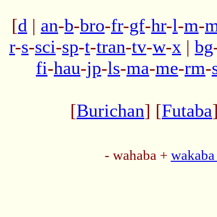
[
d
|
an
-
b
-
bro
-
fr
-
gf
-
hr
-
l
-
m
-
m
r
-
s
-
sci
-
sp
-
t
-
tran
-
tv
-
w
-
x
|
bg
fi
-
hau
-
jp
-
ls
-
ma
-
me
-
rm
-
[
Burichan
] [
Futaba
- wahaba +
wakaba 