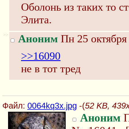
Оболонь из таких то с
Элита.
>>
Аноним
Пн 25 октября 
>>16090
не в тот тред
Файл:
0064kq3x.jpg
-(
52 KB, 439
Аноним
П