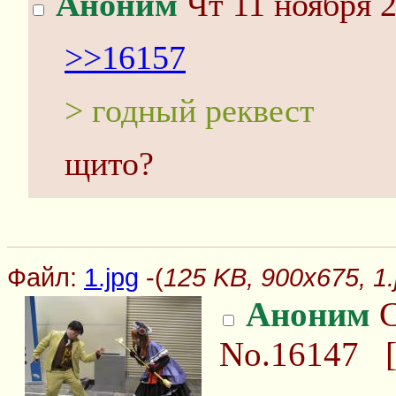
Аноним
Чт 11 ноября 2
>>16157
> годный реквест
щито?
Файл:
1.jpg
-(
125 KB, 900x675, 1.
Аноним
С
No.16147