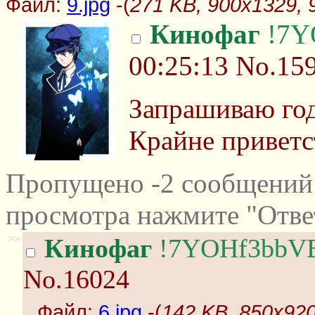
Файл:
9.jpg
-(
271 KB, 900x1329, 9
Кинофаг
!7Y
00:25:13
No.15
Запрашиваю год
Крайне приветс
Пропущено -2 сообщений 
просмотра нажмите "Отве
>>
Кинофаг
!7YOHf3bbV
No.16024
Файл:
6.jpg
-(
142 KB, 850x920,