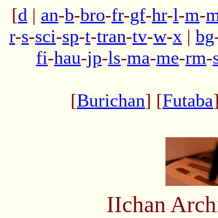
[
d
|
an
-
b
-
bro
-
fr
-
gf
-
hr
-
l
-
m
-
m
r
-
s
-
sci
-
sp
-
t
-
tran
-
tv
-
w
-
x
|
bg
fi
-
hau
-
jp
-
ls
-
ma
-
me
-
rm
-
[
Burichan
] [
Futaba
IIchan Arc