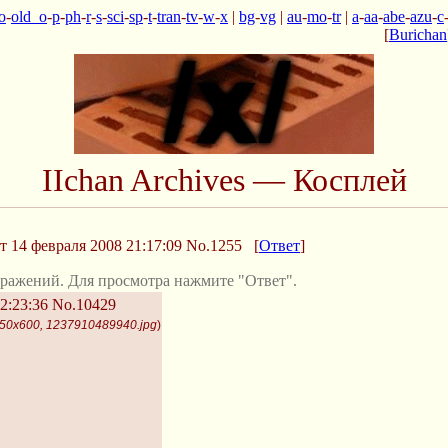
o
-
old_o
-
p
-
ph
-
r
-
s
-
sci
-
sp
-
t
-
tran
-
tv
-
w
-
x
|
bg
-
vg
|
au
-
mo
-
tr
|
a
-
aa
-
abe
-
azu
-
c
[
Burichan
IIchan Archives — Косплей
т 14 февраля 2008 21:17:09
No.1255
[
Ответ
]
ражений. Для просмотра нажмите "Ответ".
2:23:36
No.10429
450x600, 1237910489940.jpg
)