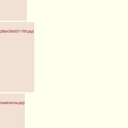
d28be30b057-700.jpg
)
madcrecha.jpg
)