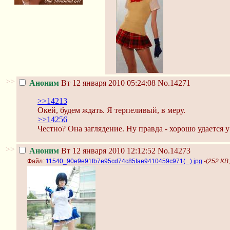
>>
Аноним
Вт 12 января 2010 05:24:08
No.14271
>>14213
Окей, будем ждать. Я терпеливый, в меру.
>>14256
Честно? Она заглядение. Ну правда - хорошо удается 
>>
Аноним
Вт 12 января 2010 12:12:52
No.14273
Файл:
11540_90e9e91fb7e95cd74c85fae9410459c971(...).jpg
-(
252 KB