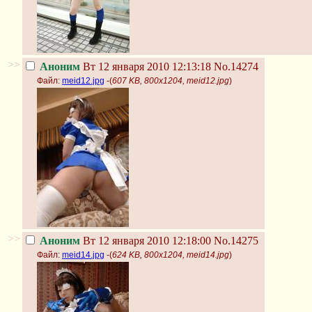
>>
Аноним
Вт 12 января 2010 12:13:18
No.14274
Файл:
meid12.jpg
-(
607 KB, 800x1204, meid12.jpg
)
>>
Аноним
Вт 12 января 2010 12:18:00
No.14275
Файл:
meid14.jpg
-(
624 KB, 800x1204, meid14.jpg
)