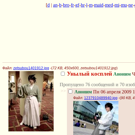
[
d
|
an
-
b
-
bro
-
fr
-
gf
-
hr
-
l
-
m
-
maid
-
med
-
mi
-
mu
-
ne
-
Файл:
zetsubou1401912.jpg
-(
72 KB, 450x600, zetsubou1401912.jpg
)
Унылый косплей
Аноним
Ч
Пропущено 76 сообщений и 70 изоб
>>
Аноним
Пн 06 апреля 2009 1
Файл:
1237910489940.jpg
-(
90 KB, 