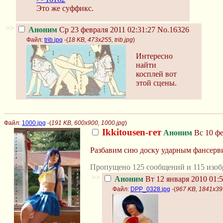
Это же суффикс.
>>
Аноним
Ср 23 февраля 2011 02:31:27
No.16326
Файл:
trib.jpg
-(
18 KB, 473x255, trib.jpg
)
Интересно
найти
косплей вот
этой сцены.
Файл:
1000.jpg
-(
191 KB, 600x900, 1000.jpg
)
Ikkitousen-гет
Аноним
Вс 10 фе
Разбавим сию доску ударным фансерв
Пропущено 125 сообщений и 115 изоб
>>
Аноним
Вт 12 января 2010 01:5
Файл:
DPP_0328.jpg
-(
967 KB, 1841x39