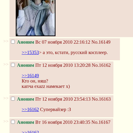
>>
Аноним
Вс 07 ноября 2010 22:16:12
No.16149
>>15353
> а это, кстати, русский косплеер.
>>
Аноним
Пт 12 ноября 2010 13:20:28
No.16162
>>16149
Кто он, няш?
капча exazz намекает х)
>>
Аноним
Пт 12 ноября 2010 23:54:13
No.16163
>>16162
Супервайзер :З
>>
Аноним
Вт 16 ноября 2010 23:40:35
No.16167
>>16162