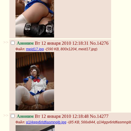
>>
Аноним
Вт 12 января 2010 12:18:31
No.14276
Файл:
meid17.jpg
-(
590 KB, 800x1204, meid17.jpg
)
>>
Аноним
Вт 12 января 2010 12:18:48
No.14277
Файл:
q1l4ggv6rldfiasmngib.jpg
-(
85 KB, 566x844, q1l4ggv6rldfiasmngib