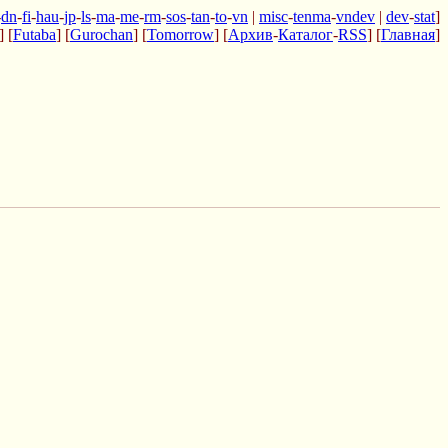
-
dn
-
fi
-
hau
-
jp
-
ls
-
ma
-
me
-
rm
-
sos
-
tan
-
to
-
vn
|
misc
-
tenma
-
vndev
|
dev
-
stat
]
] [
Futaba
] [
Gurochan
] [
Tomorrow
] [
Архив
-
Каталог
-
RSS
] [
Главная
]