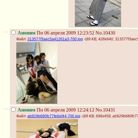
>>
Аноним
Пн 06 апреля 2009 12:23:52
No.10430
Файл:
313577f3aec5a41261a3-700.jpg
-(
89 KB, 428x640, 313577f3aec
>>
Аноним
Пн 06 апреля 2009 12:24:12
No.10431
Файл:
ab929b680fc77fe6ef44-700.jpg
-(
69 KB, 698x458, ab929b680fc77