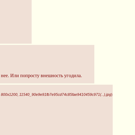
у нее. Или попросту внешность угодила.
, 800x1200, 11540_90e9e91fb7e95cd74c85fae9410459c971(...).jpg
)