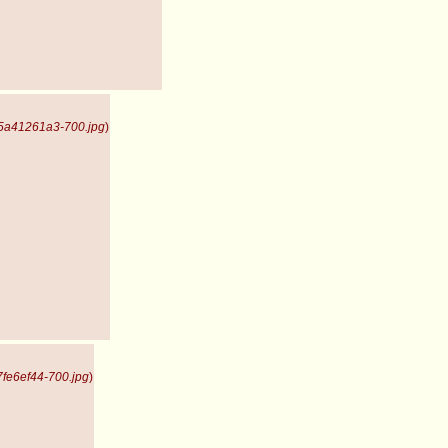
5a41261a3-700.jpg
)
fe6ef44-700.jpg
)