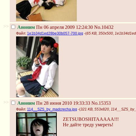
>>
Аноним
Пн 06 апреля 2009 12:24:30
No.10432
Файл:
1e1b34d1ed28be30b057-700.jpg
-(
65 KB, 350x500, 1e1b34d1e
>>
Аноним
Пн 28 июня 2010 19:33:33
No.15353
Файл:
114__SZS_by_madcrecha.jpg
-(
321 KB, 553x820, 114__SZS_by_
ZETSUBOSHITAAAAA!!!
Не дайте треду умереть!