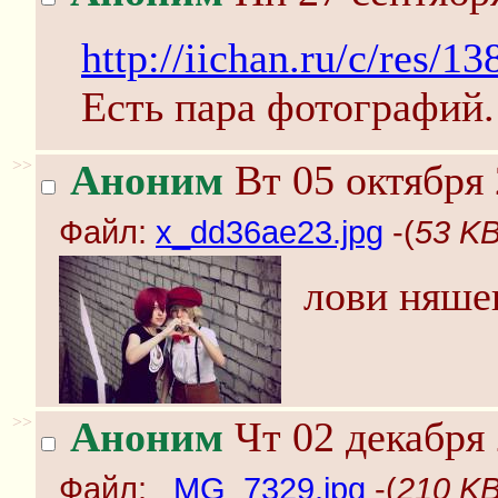
http://iichan.ru/c/res/1
Есть пара фотографий.
>>
Аноним
Вт 05 октября 
Файл:
x_dd36ae23.jpg
-(
53 KB
лови няше
>>
Аноним
Чт 02 декабря 
Файл:
_MG_7329.jpg
-(
210 KB