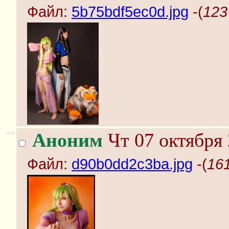
Файл:
5b75bdf5ec0d.jpg
-(
123
>>
Аноним
Чт 07 октября 
Файл:
d90b0dd2c3ba.jpg
-(
16