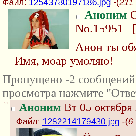
Файл:
12543780197186.jpg
-(
211
Аноним
С
No.15951
Анон ты обя
Имя, моар умоляю!
Пропущено -2 сообщений 
просмотра нажмите "Отве
>>
Аноним
Вт 05 октября 
Файл:
1282214179430.jpg
-(
6