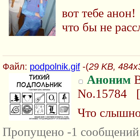
вот тебе анон!
что бы не расс
Файл:
podpolnik.gif
-(
29 KB, 484x3
Аноним
В
No.15784
Что слышно 
Пропущено -1 сообщений