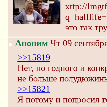
xttp://lmgt
q=halflife
это так тр
>>
Аноним
Чт 09 сентября
>>15819
Нет, но годного и конк
не больше полудюжин
>>15821
Я потому и попросил
г