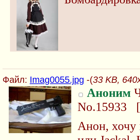
Файл:
Imag0055.jpg
-(
33 KB, 640
Аноним
Ч
No.15933
Анон, хочу 
или Jackal.