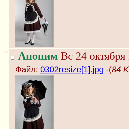
>>
Аноним
Вс 24 октября 
Файл:
0302resize[1].jpg
-(
84 K