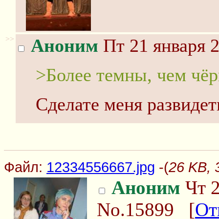
>>
Аноним
Пт 21 января 2
>Более темны, чем чё
Сделате меня развидеть
Файл:
12334556667.jpg
-(
26 KB, 
Аноним
Чт 2
No.15899
[
От