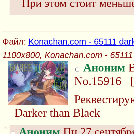
При этом стоит меньше
Файл:
Konachan.com - 65111 darke
1100x800, Konachan.com - 65111 d
Аноним
В
No.15916
Реквестирую
Darker than Black
>>
Аноним
Пн 27 сентября