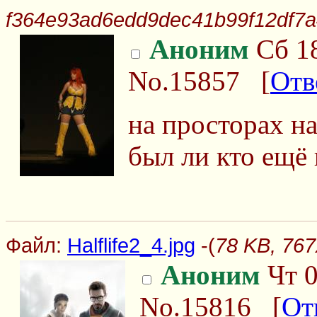
f364e93ad6edd9dec41b99f12df7a
Аноним
Сб 18
No.15857
[
Отв
на просторах н
был ли кто ещё 
Файл:
Halflife2_4.jpg
-(
78 KB, 767x
Аноним
Чт 0
No.15816
[
От