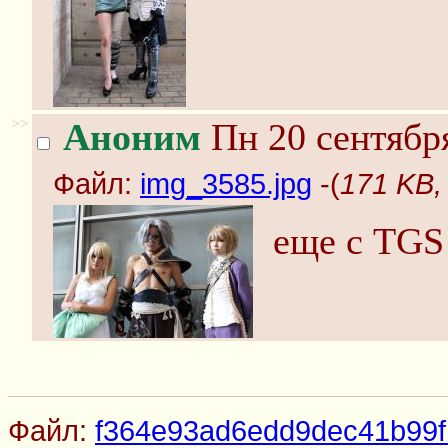
>>
Аноним
Пн 20 сентября
Файл:
img_3585.jpg
-(
171 KB,
еще с TGS
Файл:
f364e93ad6edd9dec41b99f