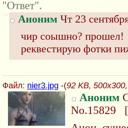
"Ответ".
>>
Аноним
Чт 23 сентября
чир соышно? прошел!
реквестирую фотки пи
Файл:
nier3.jpg
-(
92 KB, 500x300, 
Аноним
С
No.15829
Анон, суще