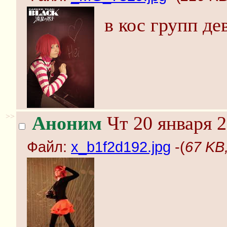
в кос групп де
>>
Аноним
Чт 20 января 2
Файл:
x_b1f2d192.jpg
-(
67 KB