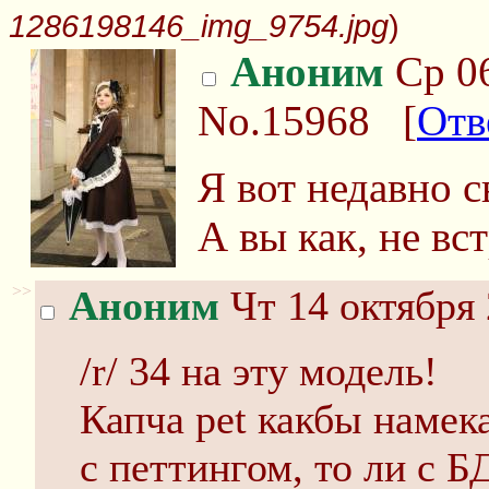
1286198146_img_9754.jpg
)
Аноним
Ср 06
No.15968
[
Отв
Я вот недавно с
А вы как, не вс
>>
Аноним
Чт 14 октября 
/r/ 34 на эту модель!
Капча pet какбы намека
с петтингом, то ли с 