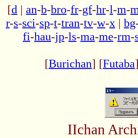
[
d
|
an
-
b
-
bro
-
fr
-
gf
-
hr
-
l
-
m
-
m
r
-
s
-
sci
-
sp
-
t
-
tran
-
tv
-
w
-
x
|
bg
fi
-
hau
-
jp
-
ls
-
ma
-
me
-
rm
-
[
Burichan
] [
Futaba
IIchan Arc