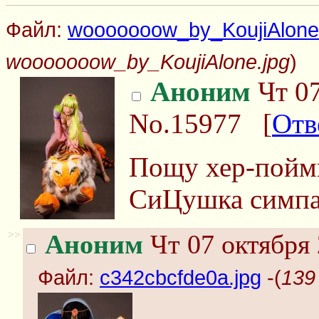
Файл:
wooooooow_by_KoujiAlone
wooooooow_by_KoujiAlone.jpg
)
Аноним
Чт 07
No.15977
[
Отв
Пощу хер-пойми
СиЦушка симпа
>>
Аноним
Чт 07 октября 
Файл:
c342cbcfde0a.jpg
-(
139