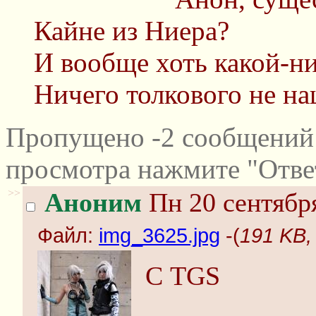
Кайне из Ниера?
И вообще хоть какой-н
Ничего толкового не на
Пропущено -2 сообщений 
просмотра нажмите "Отве
>>
Аноним
Пн 20 сентября
Файл:
img_3625.jpg
-(
191 KB,
С TGS