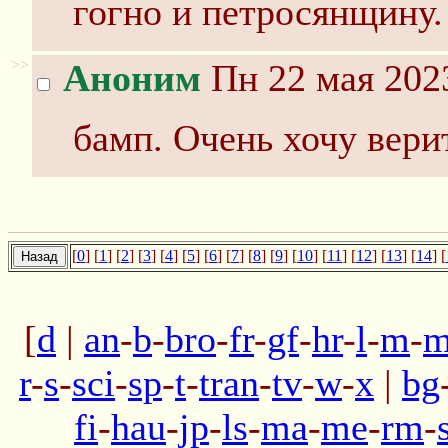
гогно и петросянщину.
>>
Аноним
Пн 22 мая 2023
бамп. Очень хочу верит
[
0
] [
1
] [
2
] [
3
] [
4
] [
5
] [
6
] [
7
] [
8
] [
9
] [
10
] [
11
] [
12
] [
13
] [
14
] [
[
d
|
an
-
b
-
bro
-
fr
-
gf
-
hr
-
l
-
m
-
m
r
-
s
-
sci
-
sp
-
t
-
tran
-
tv
-
w
-
x
|
bg
fi
-
hau
-
jp
-
ls
-
ma
-
me
-
rm
-