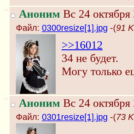
>>
Аноним
Вс 24 октября 
Файл:
0300resize[1].jpg
-(
91 K
>>16012
34 не будет.
Могу только е
>>
Аноним
Вс 24 октября 
Файл:
0301resize[1].jpg
-(
73 K