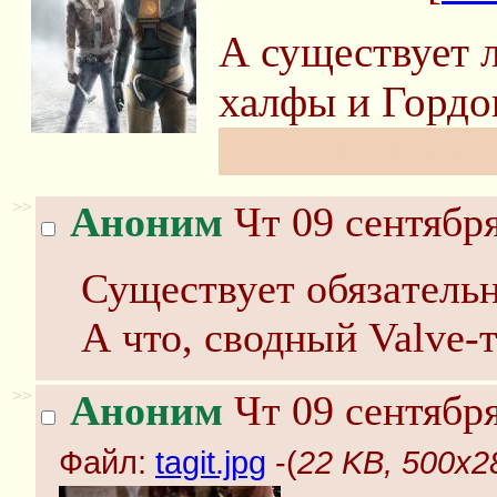
А существует 
халфы и Гордо
In b4: БАКинск
>>
Аноним
Чт 09 сентября
Сущeствуeт обязaтeльн
А что, сводный Valve-
>>
Аноним
Чт 09 сентября
Файл:
tagit.jpg
-(
22 KB, 500x281