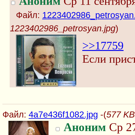
Аноним
Ср 11 сентября
Файл:
1223402986_petrosyan.
1223402986_petrosyan.jpg
)
>>17759
Если прист
Файл:
4a7e436f1082.jpg
-(
577 KB
Аноним
Ср 27