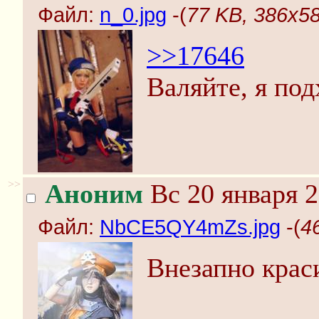
Файл:
n_0.jpg
-(
77 KB, 386x58
>>17646
Валяйте, я под
>>
Аноним
Вс 20 января 2
Файл:
NbCE5QY4mZs.jpg
-(
4
Внезапно крас