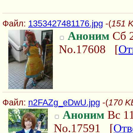
Файл:
1353427481176.jpg
-(
151 K
Аноним
Сб 2
No.17608
[
От
Файл:
n2FAZg_eDwU.jpg
-(
170 K
Аноним
Вс 11
No.17591
[
Отв