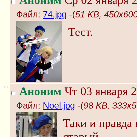
Аноним
Ср 02 января 2
Файл:
74.jpg
-(
51 KB, 450x600
Тест.
>>
Аноним
Чт 03 января 2
Файл:
Noel.jpg
-(
98 KB, 333x5
Таки и правда
старый.