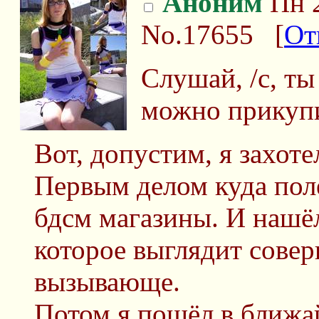
Аноним
Пн 2
No.17655
[
От
Слушай, /с, ты
можно прикупи
Вот, допустим, я захот
Первым делом куда поле
бдсм магазины. И нашёл
которое выглядит совер
вызывающе.
Потом я пошёл в ближа