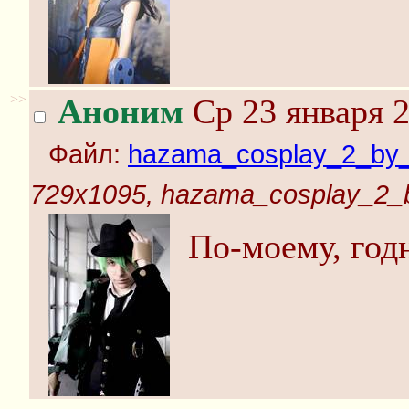
>>
Аноним
Ср 23 января 2
Файл:
hazama_cosplay_2_by_a
729x1095, hazama_cosplay_2_by
По-моему, год