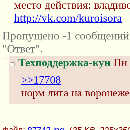
место действия: владиво
http://vk.com/kuroisora
Пропущено -1 сообщений
"Ответ".
>>
Техподдержка-кун
Пн 
>>17708
норм лига на воронеж
Файл:
87743.jpg
-(
35 KB, 225x350