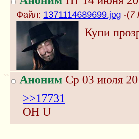
Аноним
Пт 14 июня 20
Файл:
1371114689699.jpg
-(
7 
Купи проз
>>
Аноним
Ср 03 июля 20
>>17731
OH U