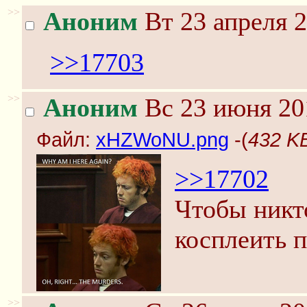
>>
Аноним
Вт 23 апреля 2
>>17703
>>
Аноним
Вс 23 июня 20
Файл:
xHZWoNU.png
-(
432 K
>>17702
Чтобы никт
косплеить 
>>