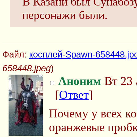
В Казани был Сунабозу
персонажи были.
Файл:
косплей-Spawn-658448.jp
658448.jpeg
)
Аноним
Вт 23 
[
Ответ
]
Почему у всех к
оранжевые проб