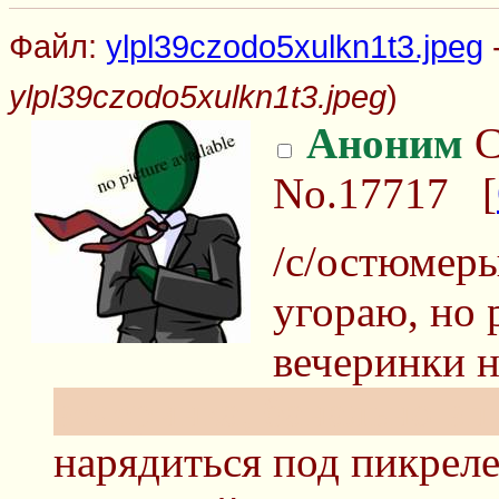
Файл:
ylpl39czodo5xulkn1t3.jpeg
-
ylpl39czodo5xulkn1t3.jpeg
)
Аноним
С
No.17717
[
/c/остюмеры
угораю, но 
вечеринки 
вечеринка, банально вп
нарядиться под пикрел