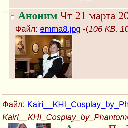
>>
Аноним
Чт 21 марта 20
Файл:
emma8.jpg
-(
106 KB, 1
Файл:
Kairi__KHI_Cosplay_by_Ph
Kairi__KHI_Cosplay_by_PhantomC