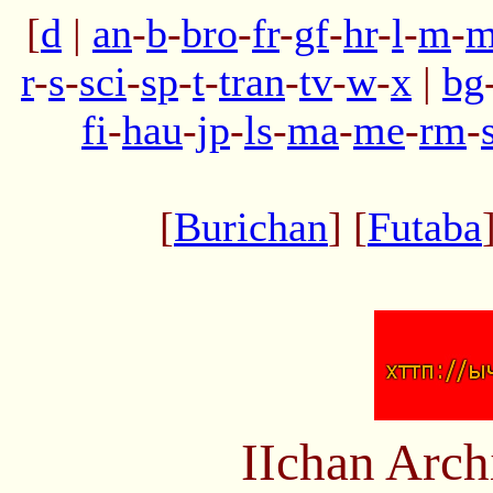
[
d
|
an
-
b
-
bro
-
fr
-
gf
-
hr
-
l
-
m
-
m
r
-
s
-
sci
-
sp
-
t
-
tran
-
tv
-
w
-
x
|
bg
fi
-
hau
-
jp
-
ls
-
ma
-
me
-
rm
-
[
Burichan
] [
Futaba
IIchan Arc