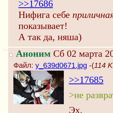
>>17686
Нифига себе
прилична
показывает!
А так да, няша)
>>
Аноним
Сб 02 марта 20
Файл:
y_639d0671.jpg
-(
114 K
>>17685
>не развра
Эх.