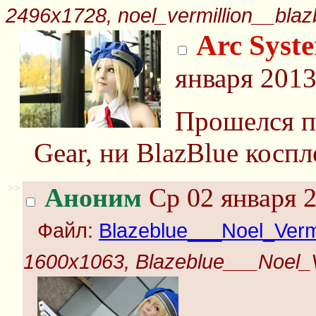
2496x1728, noel_vermillion__blaz
Arc Syst
января 2013
Прошелся по
Gear, ни BlazBlue коспл
>>
Аноним
Ср 02 января 2
Файл:
Blazeblue___Noel_Vermi
1600x1063, Blazeblue___Noel_Ve