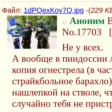
Файл:
1dPQexKoy7Q.jpg
-(
229 K
Аноним
В
No.17703
Не у всех.
А вообще в пиндоссии 
копия огнестрела (в ча
страйкбольное барахло
нашлепкой на стволе, ч
случайно тебя не прис