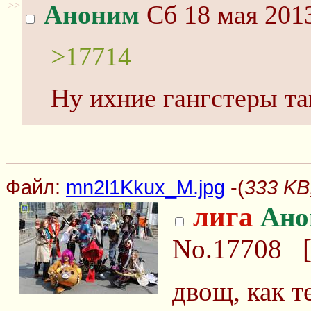
>>
Аноним
Сб 18 мая 2013
>17714
Ну ихние гангстеры та
Файл:
mn2l1Kkux_M.jpg
-(
333 KB
лига
Ано
No.17708
двощ, как т