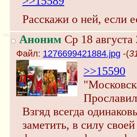
>>15589
Расскажи о ней, если е
>>
Аноним
Ср 18 августа 
Файл:
1276699421884.jpg
-(
3
>>15590
"Московск
Прославил
Взгяд всегда одинаков
заметить, в силу своей