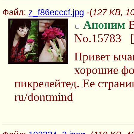
Файл:
z_f86ecccf.jpg
-(
127 KB, 10
Аноним
В
No.15783
Привет ыча
хорошие фо
пикрелейтед. Ее страниц
ru/dontmind