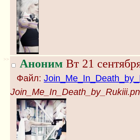
>>
Аноним
Вт 21 сентября
Файл:
Join_Me_In_Death_by_R
Join_Me_In_Death_by_Rukiii.p