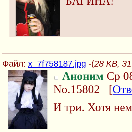
БАГИНА!
Файл:
x_7f758187.jpg
-(
28 KB, 31
Аноним
Ср 08
No.15802
[
Отв
И три. Хотя нем