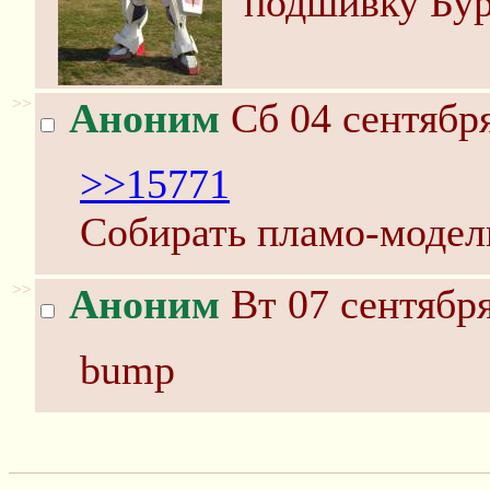
подшивку Бу
>>
Аноним
Сб 04 сентября
>>15771
Собирать пламо-модел
>>
Аноним
Вт 07 сентября
bump