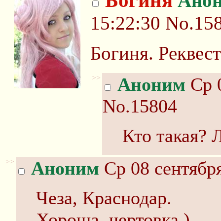
Богиня
Ано
15:22:30
No.15
Богиня. Реквес
>>
Аноним
Ср 0
No.15804
Кто такая? 
>>
Аноним
Ср 08 сентября
Чеза, Краснодар.
Хороша, чертовка )