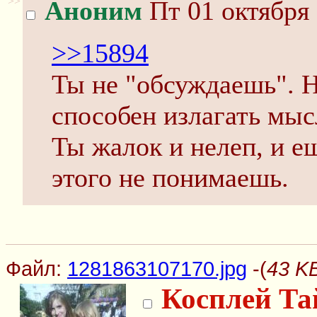
>>
Аноним
Пт 01 октября 
>>15894
Ты не "обсуждаешь". Н
способен излагать мыс
Ты жалок и нелеп, и ещ
этого не понимаешь.
Файл:
1281863107170.jpg
-(
43 K
Косплей Та