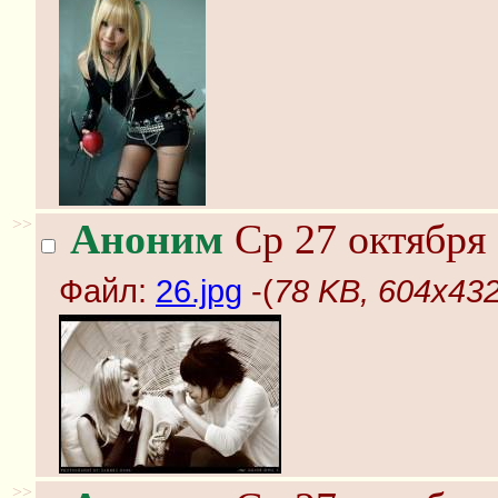
>>
Аноним
Ср 27 октября 
Файл:
26.jpg
-(
78 KB, 604x432
>>