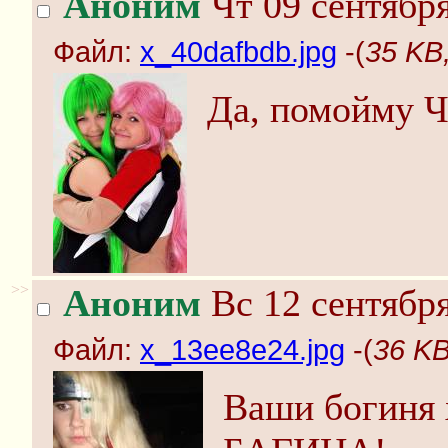
Аноним
Чт 09 сентября
Файл:
x_40dafbdb.jpg
-(
35 KB
Да, помойму Ч
>>
Аноним
Вс 12 сентября
Файл:
x_13ee8e24.jpg
-(
36 KB
Ваши богиня 