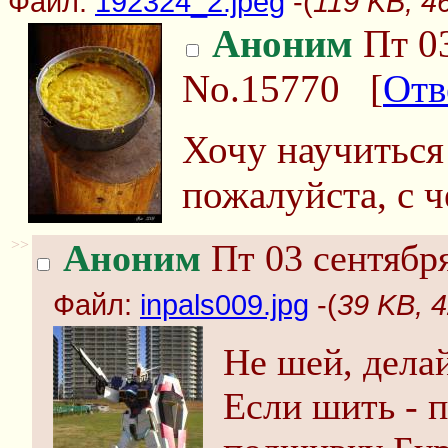
Файл:
192324_2.jpeg
-(
119 KB, 4
Аноним
Пт 03
No.15770
[
Отв
Хочу научиться
пожалуйста, с ч
>>
Аноним
Пт 03 сентября
Файл:
inpals009.jpg
-(
39 KB, 4
Не шей, дела
Если шить - 