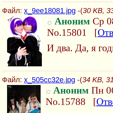
Файл:
x_9ee18081.jpg
-(
30 KB, 3
Аноним
Ср 08
No.15801
[
Отв
И два. Да, я го
Файл:
x_505cc32e.jpg
-(
34 KB, 3
Аноним
Пн 06
No.15788
[
Отв