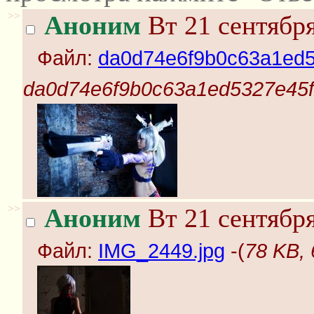
>>
Аноним
Вт 21 сентября
Файл:
da0d74e6f9b0c63a1ed5
da0d74e6f9b0c63a1ed5327e45f
>>
Аноним
Вт 21 сентября
Файл:
IMG_2449.jpg
-(
78 KB,