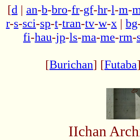
[
d
|
an
-
b
-
bro
-
fr
-
gf
-
hr
-
l
-
m
-
m
r
-
s
-
sci
-
sp
-
t
-
tran
-
tv
-
w
-
x
|
bg
fi
-
hau
-
jp
-
ls
-
ma
-
me
-
rm
-
[
Burichan
] [
Futaba
IIchan Arc