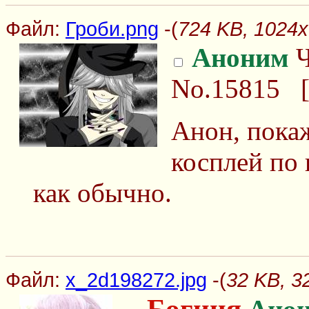
Файл:
Гроби.png
-(
724 KB, 1024x
Аноним
Ч
No.15815
Анон, пока
косплей по
как обычно.
Файл:
x_2d198272.jpg
-(
32 KB, 3