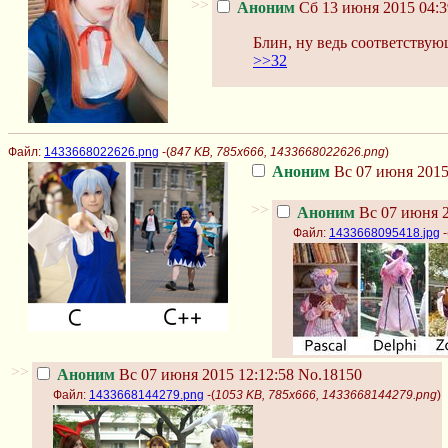
>>
Аноним
Сб 13 июня 2015 04:3
Блин, ну ведь соответствую
>>32
Файл:
1433668022626.png
-(
847 KB, 785x666, 1433668022626.png
)
Аноним
Вс 07 июня 2015
>>
Аноним
Вс 07 июня 2
Файл:
1433668095418.jpg
-
>>
Аноним
Вс 07 июня 2015 12:12:58
No.18150
Файл:
1433668144279.png
-(
1053 KB, 785x666, 1433668144279.png
)