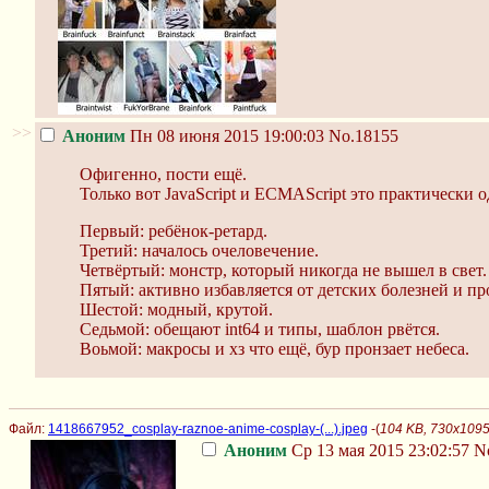
>>
Аноним
Пн 08 июня 2015 19:00:03
No.18155
Офигенно, пости ещё.
Только вот JavaScript и ECMAScript это практически 
Первый: ребёнок-ретард.
Третий: началось очеловечение.
Четвёртый: монстр, который никогда не вышел в свет.
Пятый: активно избавляется от детских болезней и про
Шестой: модный, крутой.
Седьмой: обещают int64 и типы, шаблон рвётся.
Воьмой: макросы и хз что ещё, бур пронзает небеса.
Файл:
1418667952_cosplay-raznoe-anime-cosplay-(...).jpeg
-(
104 KB, 730x1095,
Аноним
Ср 13 мая 2015 23:02:57
N