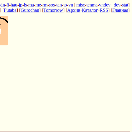
-
dn
-
fi
-
hau
-
jp
-
ls
-
ma
-
me
-
rm
-
sos
-
tan
-
to
-
vn
|
misc
-
tenma
-
vndev
|
dev
-
stat
]
] [
Futaba
] [
Gurochan
] [
Tomorrow
] [
Архив
-
Каталог
-
RSS
] [
Главная
]