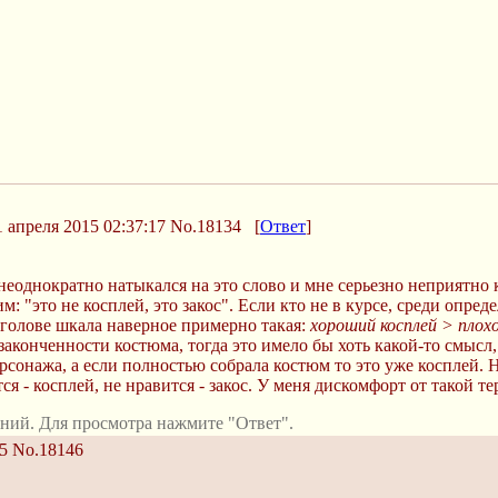
 апреля 2015 02:37:17
No.18134
[
Ответ
]
неоднократно натыкался на это слово и мне серьезно неприятно к
м: "это не косплей, это закос". Если кто не в курсе, среди опр
в голове шкала наверное примерно такая:
хороший косплей > плохо
аконченности костюма, тогда это имело бы хоть какой-то смысл,
ерсонажа, а если полностью собрала костюм то это уже косплей. 
 - косплей, не нравится - закос. У меня дискомфорт от такой те
ний. Для просмотра нажмите "Ответ".
5
No.18146