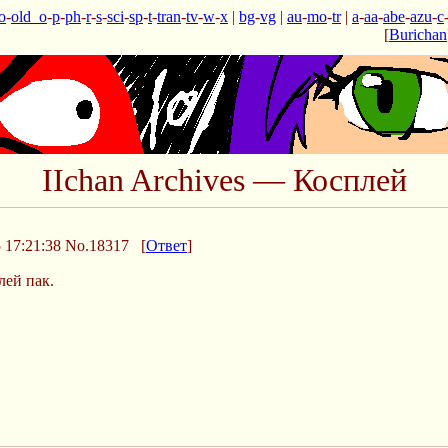
o
-
old_o
-
p
-
ph
-
r
-
s
-
sci
-
sp
-
t
-
tran
-
tv
-
w
-
x
|
bg
-
vg
|
au
-
mo
-
tr
|
a
-
aa
-
abe
-
azu
-
c
[
Burichan
IIchan Archives — Косплей
 17:21:38
No.18317
[
Ответ
]
лей пак.