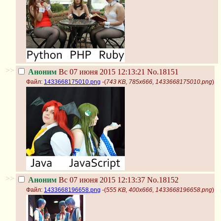
>>
Аноним
Вс 07 июня 2015 12:13:21
No.18151
Файл:
1433668175010.png
-(
743 KB, 785x666, 1433668175010.png
)
>>
Аноним
Вс 07 июня 2015 12:13:37
No.18152
Файл:
1433668196658.png
-(
555 KB, 400x666, 1433668196658.png
)