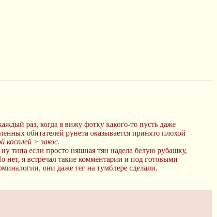
аждый раз, когда я вижу фотку какого-то пусть даже
еделенных обитателей рунета оказывается принято плохой
й косплей > закос
.
 ну типа если просто няшная тян надела белую рубашку,
Но нет, я встречал такие комментарии и под готовыми
рминалогии, они даже тег на тумблере сделали.