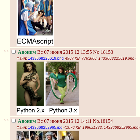
>>
Аноним
Вс 07 июня 2015 12:13:55
No.18153
Файл:
1433668225619.png
-(
967 KB, 776x666, 1433668225619.png
)
>>
Аноним
Вс 07 июня 2015 12:14:11
No.18154
Файл:
1433668252965.jpg
-(
1076 KB, 1966x1332, 1433668252965.jpg
)