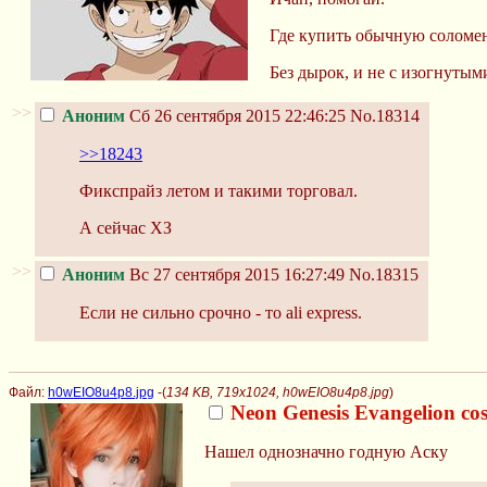
Где купить обычную соломе
Без дырок, и не с изогнуты
>>
Аноним
Сб 26 сентября 2015 22:46:25
No.18314
>>18243
Фикспрайз летом и такими торговал.
А сейчас ХЗ
>>
Аноним
Вс 27 сентября 2015 16:27:49
No.18315
Если не сильно срочно - то ali express.
Файл:
h0wEIO8u4p8.jpg
-(
134 KB, 719x1024, h0wEIO8u4p8.jpg
)
Neon Genesis Evangelion co
Нашел однозначно годную Аску