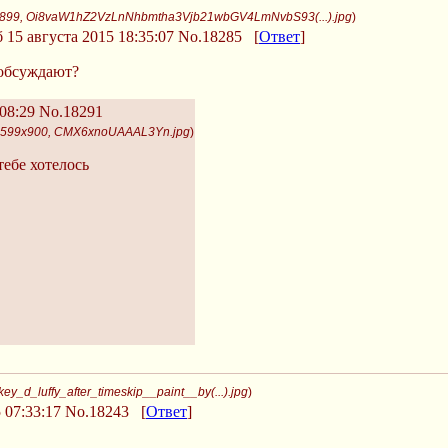
x899, Oi8vaW1hZ2VzLnNhbmtha3Vjb21wbGV4LmNvbS93(...).jpg
)
 15 августа 2015 18:35:07
No.18285
[
Ответ
]
 обсуждают?
08:29
No.18291
, 599x900, CMX6xnoUAAAL3Yn.jpg
)
тебе хотелось
y_d_luffy_after_timeskip__paint__by(...).jpg
)
 07:33:17
No.18243
[
Ответ
]