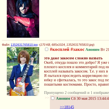
Файл:
1352631765810.jpg
-(
170 KB, 685x1024, 1352631765810.jpg
)
#косплей #закос
Аноним
Вт 21
это даже закосом сложно назвать
Окей, откуда пошло это добро? Я уже 
плохого косплея и комментарий под ни
косплей называть закосом. Т.е. у них 
Я пытался проследить корреляцию по з
юбку и сфоткалась, то это закос под п
пошитыми костюмами. Просто, нравится
Пропущено 2 сообщений и 1 изображе
>>
Аноним
Сб 30 мая 2015 13:44:4
>>18145