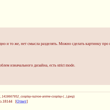
одно и то же, нет смысла разделять. Можно сделать картинку пр
блем изначального дизайна, есть strict mode.
 1418667952_cosplay-raznoe-anime-cosplay-(...).jpeg
)
o.18144
[
Ответ
]