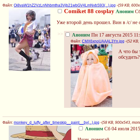
Файл:
Oi8vaW1hZ2VzLnNhbmtha3Vjb21wbGV4LmNvbS93(...).jpg
-(
59 KB, 600
Comiket 88 cosplay
Аноним
Сб
Уже второй день прошел. Вин в /c/ не
>>
Аноним
Пн 17 августа 2015 11:
Файл:
CMX6xnoUAAAL3Yn.jpg
-(
52 KB
А что бы 
обсудить?
Файл:
monkey_d_luffy_after_timeskip__paint__by(...).jpg
-(
58 KB, 900x543, monke
Аноним
Сб 04 июля 2015
Ичан, помогай.