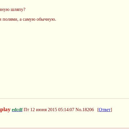
нную шляпу?
ми полями, а самую обычную.
splay
edcdf
Пт 12 июня 2015 05:14:07
No.18206
[
Ответ
]