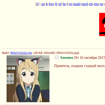
[
d
|
an
-
b
-
bro
-
fr
-
gf
-
hr
-
l
-
m
-
maid
-
med
-
mi
-
mu
-
ne
-
Файл:
lR6slYn52Go.jpg
-(
49 KB, 440x480, lR6slYn52Go.jpg
)
Аноним
Пт 16 октября 2015
Приятель, подкин годный косп