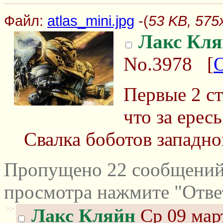
Файл:
atlas_mini.jpg
-(
53 KB, 575x
Лакс Кля
No.3978
[
Первые 2 с
что за ересь
Свалка боботов западног
Пропущено 22 сообщений 
просмотра нажмите "Отве
>>
Лакс Кляйн
Ср 09 март