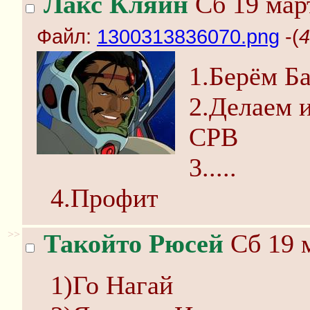
Лакс Кляйн
Сб 19 март
Файл:
1300313836070.png
-(
4
1.Берём Б
2.Делаем и
СРВ
3.....
4.Профит
>>
Такойто Рюсей
Сб 19 м
1)Го Нагай