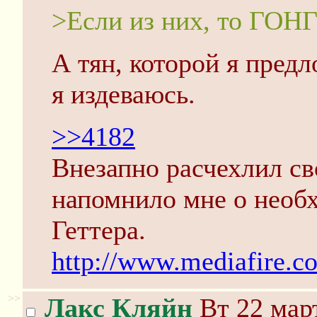
>Если из них, то ГОНГ
А тян, которой я пред
я издеваюсь.
>>4182
Внезапно расчехлил св
напомнило мне о необ
Геттера.
http://www.mediafire.c
>>
Лакс Кляйн
Вт 22 март