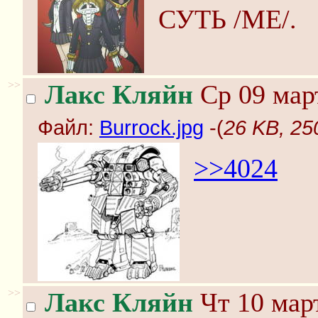
СУТЬ /ME/.
>>
Лакс Кляйн
Ср 09 март
Файл:
Burrock.jpg
-(
26 KB, 25
>>4024
>>
Лакс Кляйн
Чт 10 март