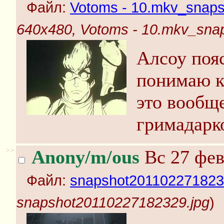
Файл:
Votoms - 10.mkv_snapsh
640x480, Votoms - 10.mkv_snaps
Алсоу пояс
понимаю к
это вообще
гримадарк
>>
Anony/m/ous
Вс 27 фев
Файл:
snapshot201102271823
snapshot20110227182329.jpg
)