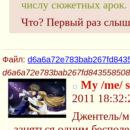
числу сюжетных арок.
Что? Первый раз слыш
Файл:
d6a6a72e783bab267fd8435
d6a6a72e783bab267fd843558508
My /me/ 
2011 18:32:
Джентель/м
заняться одним беспол