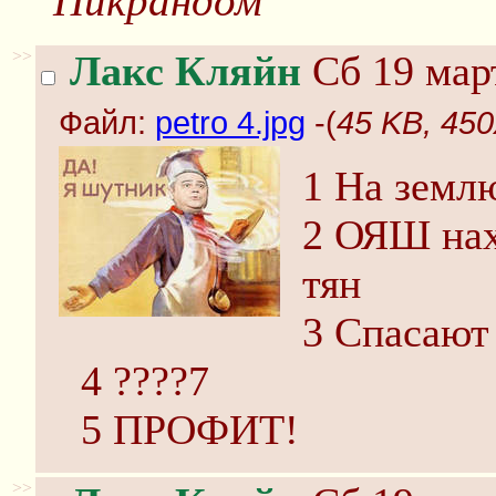
Пикрандом
>>
Лакс Кляйн
Сб 19 март
Файл:
petro 4.jpg
-(
45 KB, 450
1 На земл
2 ОЯШ нах
тян
3 Спасают
4 ????7
5 ПРОФИТ!
>>