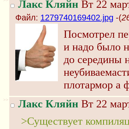
>>
Лакс Кляйн
Вт 22 март
Файл:
1279740169402.jpg
-(
2
Посмотрел пе
и надо было н
до середины 
неубиваемаст
плотармор а ф
>>
Лакс Кляйн
Вт 22 март
>Существует компиляци