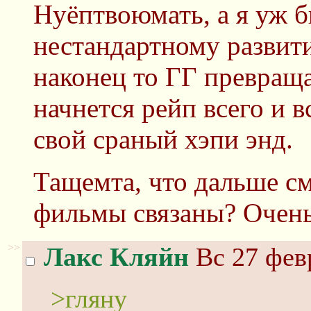
Нуёптвоюмать, а я уж 
нестандартному развит
наконец то ГГ превраща
начнется рейп всего и в
свой сраный хэпи энд.
Тащемта, что дальше см
фильмы связаны? Очень
>>
Лакс Кляйн
Вс 27 февр
>гляну