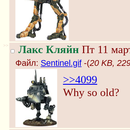
>>
Лакс Кляйн
Пт 11 март
Файл:
Sentinel.gif
-(
20 KB, 229
>>4099
Why so old?