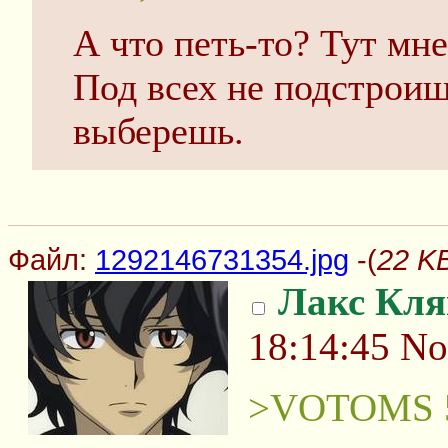
А что петь-то? Тут мн
Под всех не подстроиш
выберешь.
Файл:
1292146731354.jpg
-(
22 K
Лакс Кля
18:14:45
No
>VOTOMS 