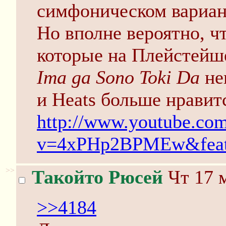
симфоническом вариант
Но вполне вероятно, ч
которые на Плейстейш
Ima ga Sono Toki Da
неп
и Heats больше нравит
http://www.youtube.co
v=4xPHp2BPMEw&featu
>>
Такойто Рюсей
Чт 17 м
>>4184