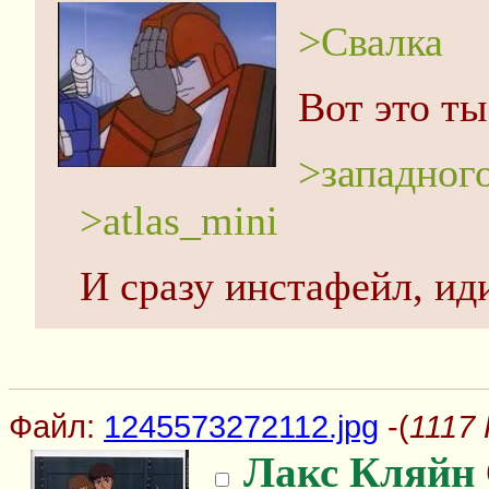
>Свалка
Вот это ты
>западног
>atlas_mini
И сразу инстафейл, иди
Файл:
1245573272112.jpg
-(
1117 
Лакс Кляйн