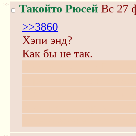
>>
Такойто Рюсей
Вс 27 ф
>>3860
Хэпи энд?
Как бы не так.
Суть в том, что ПСы жи
ограничение в них ген
что он неспроста лёк в
если их разморозить Ф
своего жизненного цик