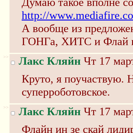
Думаю такое вполне со
http://www.mediafire.
А вообще из предложен
ГОНГа, ХИТС и Флай и
>>
Лакс Кляйн
Чт 17 март
Круто, я поучаствую. 
суперроботовское.
>>
Лакс Кляйн
Чт 17 март
Флайн ин зе скай лиди