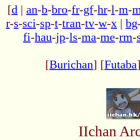
[
d
|
an
-
b
-
bro
-
fr
-
gf
-
hr
-
l
-
m
-
m
r
-
s
-
sci
-
sp
-
t
-
tran
-
tv
-
w
-
x
|
bg
fi
-
hau
-
jp
-
ls
-
ma
-
me
-
rm
-
[
Burichan
] [
Futaba
IIchan Ar