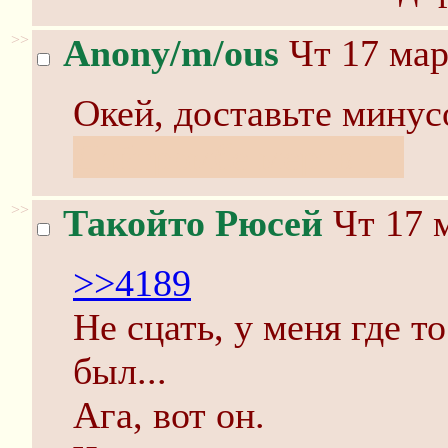
>>
Anony/m/ous
Чт 17 мар
Окей, доставьте минусо
Дайтромбе мертв ;_;
>>
Такойто Рюсей
Чт 17 м
>>4189
Не сцать, у меня где 
был...
Ага, вот он.