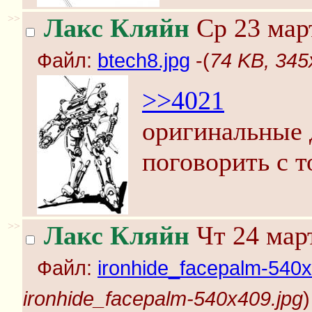
>>
Лакс Кляйн
Ср 23 март
Файл:
btech8.jpg
-(
74 KB, 345
>>4021
оригинальные 
поговорить с т
>>
Лакс Кляйн
Чт 24 март
Файл:
ironhide_facepalm-540x
ironhide_facepalm-540x409.jpg
)