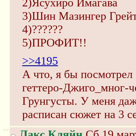
2)Ясухиро Имагава
3)Шин Мазингер Грейт
4)??????
5)ПРОФИТ!!
>>4195
А что, я бы посмотрел
геттеро-Джиго_мног-ч
Грунгусты. У меня даж
расписан сюжет на 3 се
>>
Лакс Кляйн
Сб 19 март