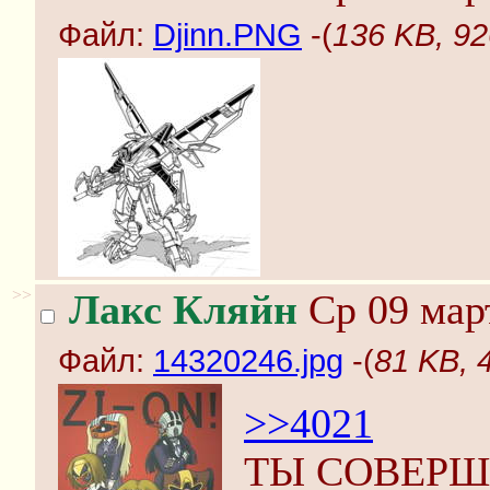
Файл:
Djinn.PNG
-(
136 KB, 9
>>
Лакс Кляйн
Ср 09 март
Файл:
14320246.jpg
-(
81 KB, 
>>4021
ТЫ СОВЕР