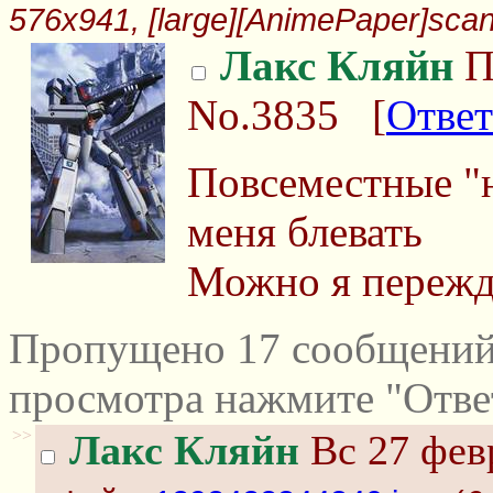
576x941, [large][AnimePaper]scan
Лакс Кляйн
П
No.3835
[
Ответ
Повсеместные "н
меня блевать
Можно я пережд
Пропущено 17 сообщений 
просмотра нажмите "Отве
>>
Лакс Кляйн
Вс 27 февр