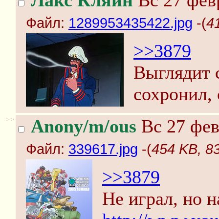
Лакс Кляйн
Вс 27 февр
Файл:
1289953435422.jpg
-(
4
>>3879
Выглядит 
сохронил, 
>>
Anony/m/ous
Вс 27 фев
Файл:
339617.jpg
-(
454 KB, 8
>>3879
Не играл, но 