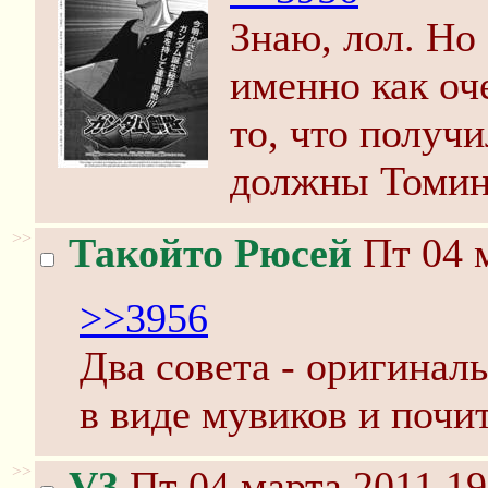
Знаю, лол. Но
именно как оч
то, что получи
должны Томин
>>
Такойто Рюсей
Пт 04 м
>>3956
Два совета - оригинал
в виде мувиков и почи
>>
V3
Пт 04 марта 2011 19