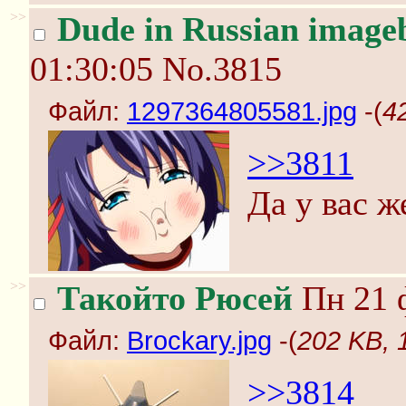
>>
Dude in Russian image
01:30:05
No.3815
Файл:
1297364805581.jpg
-(
4
>>3811
Да у вас 
>>
Такойто Рюсей
Пн 21 ф
Файл:
Brockary.jpg
-(
202 KB, 
>>3814