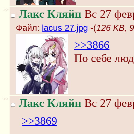
>>
Лакс Кляйн
Вс 27 февр
Файл:
lacus 27.jpg
-(
126 KB, 9
>>3866
По себе люд
>>
Лакс Кляйн
Вс 27 февр
>>3869