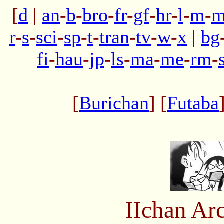
[
d
|
an
-
b
-
bro
-
fr
-
gf
-
hr
-
l
-
m
-
m
r
-
s
-
sci
-
sp
-
t
-
tran
-
tv
-
w
-
x
|
bg
fi
-
hau
-
jp
-
ls
-
ma
-
me
-
rm
-
[
Burichan
] [
Futaba
IIchan Ar