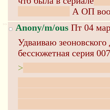
что была в сериале
, н
сплагиатили.
А ОП во
>>
Anony/m/ous
Пт 04 мар
Удваиваю зеоновского
бессюжетная серия 007
>
не зря потом даже в 
Эврика многое сплагиа
борту корабля. Вот то
многим лучше, я счит