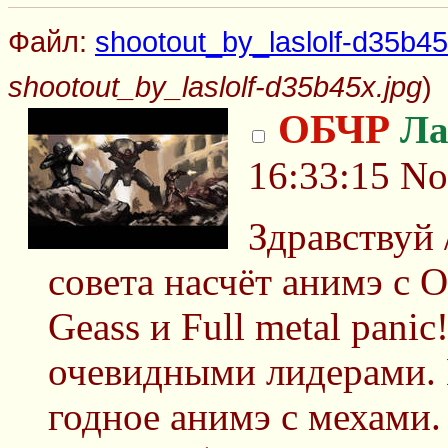
Файл:
shootout_by_laslolf-d35b45
shootout_by_laslolf-d35b45x.jpg
)
ОБЧР
Ла
16:33:15
No
Здравствуй 
совета насчёт анимэ с 
Geass и Full metal pani
очевидными лидерами. 
годное анимэ с мехами