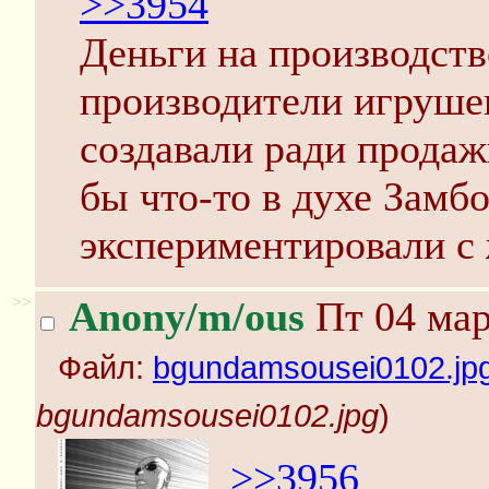
>>3954
Деньги на производств
производители игрушек
создавали ради продаж
бы что-то в духе Замбо
экспериментировали с
>>
Anony/m/ous
Пт 04 мар
Файл:
bgundamsousei0102.jp
bgundamsousei0102.jpg
)
>>3956