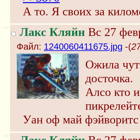
А то. Я своих за килом
>>
Лакс Кляйн
Вс 27 февр
Файл:
1240060411675.jpg
-(
2
Ожила чут
досточка.
Алсо кто и
пикрелейте
Уан оф май фэйворитс
>>