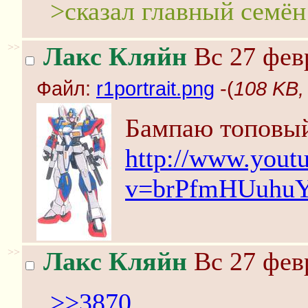
>сказал главный семё
>>
Лакс Кляйн
Вс 27 февр
Файл:
r1portrait.png
-(
108 KB, 
Бампаю топовый
http://www.yout
v=brPfmHUuhu
>>
Лакс Кляйн
Вс 27 февр
>>3870