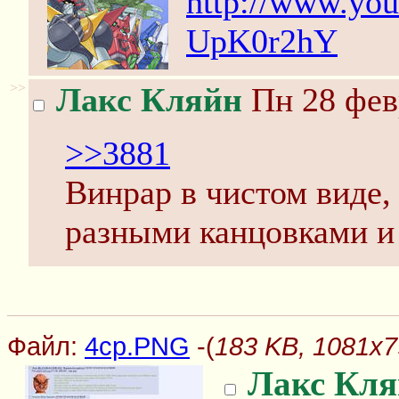
http://www.yo
UpK0r2hY
>>
Лакс Кляйн
Пн 28 фев
>>3881
Винрар в чистом виде,
разными канцовками и 
Файл:
4ср.PNG
-(
183 KB, 1081x
Лакс Кля