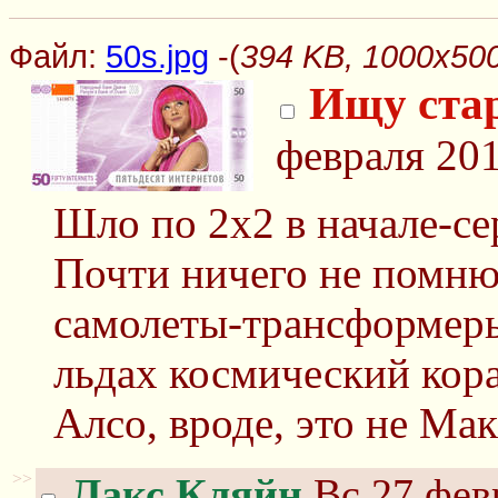
Файл:
50s.jpg
-(
394 KB, 1000x500
Ищу ста
февраля 201
Шло по 2х2 в начале-се
Почти ничего не помню
самолеты-трансформеры
льдах космический кора
Алсо, вроде, это не Ма
>>
Лакс Кляйн
Вс 27 февр