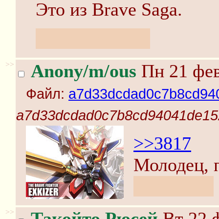
Это из Brave Saga.
Найс Брокали.
>>
Anony/m/ous
Пн 21 фев
Файл:
a7d33dcdad0c7b8cd940
a7d33dcdad0c7b8cd94041de152
>>3817
Молодец, 
Экскайзер
>>
Такойто Рюсей
Вт 22 ф