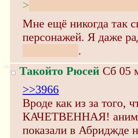
>
детишек на борту кор
Мне ещё никогда так с
персонажей. Я даже ра
Катц погиб
.
>>
Такойто Рюсей
Сб 05 м
>>3966
Вроде как из за того, 
КАЧЕТВЕННАЯ! анимаци
показали в Абриджде н