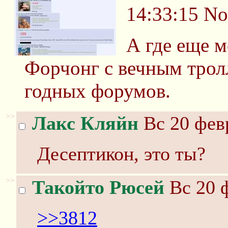
14:33:15
No
А где еще м
Форчонг с вечным тролл
годных форумов.
>>
Лакс Кляйн
Вс 20 февр
Десептикон, это ты?
>>
Такойто Рюсей
Вс 20 ф
>>3812