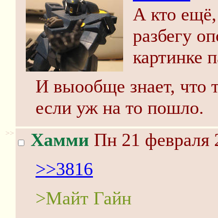
А кто ещё,
разбегу о
картинке 
И выообще знает, что т
если уж на то пошло.
>>
Хамми
Пн 21 февраля 
>>3816
>Майт Гайн