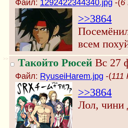
Файл:
1292422344340.jpg
-(
6
>>3864
Посемёнил 
всем похуй
>>
Такойто Рюсей
Вс 27 ф
Файл:
RyuseiHarem.jpg
-(
111 
>>3864
Лол, чини 