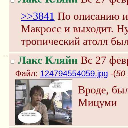
>>3841
По описанию и 
Макросс и выходит. Ну
тропический атолл был
>>
Лакс Кляйн
Вс 27 февр
Файл:
124794554059.jpg
-(
50
Вроде, бы
Мицуми