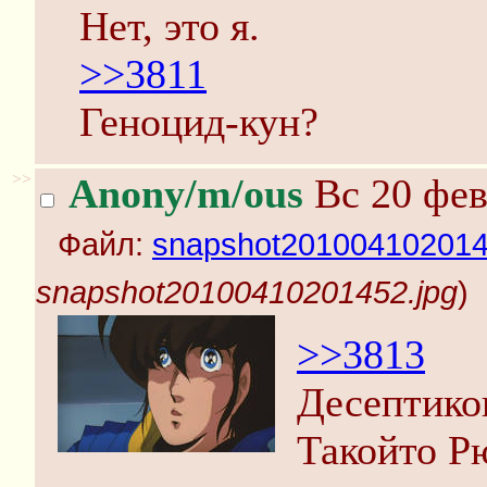
Нет, это я.
>>3811
Геноцид-кун?
>>
Anony/m/ous
Вс 20 фев
Файл:
snapshot201004102014
snapshot20100410201452.jpg
)
>>3813
Десептико
Такойто Р