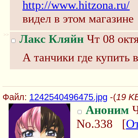
http://www.hitzona.ru/
видел в этом магазине
>>
Лакс Кляйн
Чт 08 октя
А танчики где купить 
Файл:
1242540496475.jpg
-(
19 K
Аноним
Ч
No.338
[
От