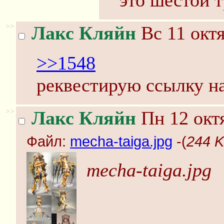
это шестой 
>>
Лакс Кляйн
Вс 11 октя
>>1548
реквестирую ссылку на
>>
Лакс Кляйн
Пн 12 октя
Файл:
mecha-taiga.jpg
-(
244 K
mecha-taiga.jpg