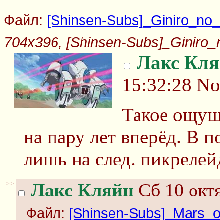
Файл:
[Shinsen-Subs]_Giniro_no_
704x396, [Shinsen-Subs]_Giniro_
Лакс Кля
15:32:28
No
Такое ощущ
на пару лет вперёд. В 
лишь на след. пикрелей
>>
Лакс Кляйн
Сб 10 октя
Файл:
[Shinsen-Subs]_Mars_o