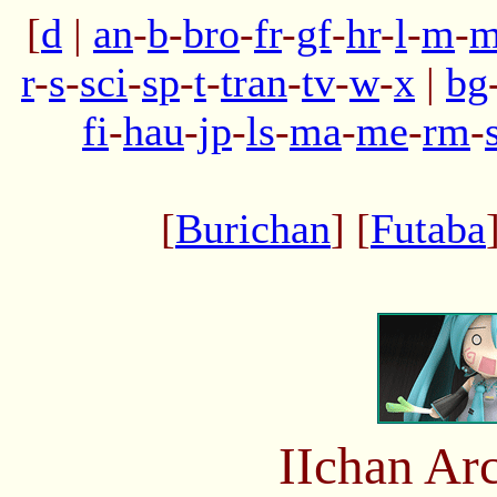
[
d
|
an
-
b
-
bro
-
fr
-
gf
-
hr
-
l
-
m
-
m
r
-
s
-
sci
-
sp
-
t
-
tran
-
tv
-
w
-
x
|
bg
fi
-
hau
-
jp
-
ls
-
ma
-
me
-
rm
-
[
Burichan
] [
Futaba
IIchan Ar