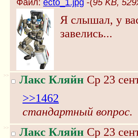
Файл:
ecto_1.jpg
-(
95 KB, 529
Я слышал, у ва
завелись...
>>
Лакс Кляйн
Ср 23 сент
>>1462
стандартный вопрос.
>>
Лакс Кляйн
Ср 23 сент