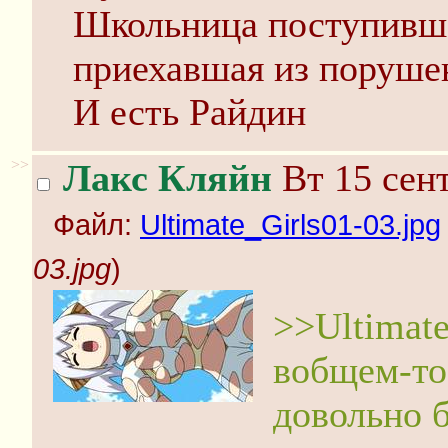
Школьница поступивш
приехавшая из поруше
И есть Райдин
>>
Лакс Кляйн
Вт 15 сент
Файл:
Ultimate_Girls01-03.jpg
03.jpg
)
>>Ultimate
вобщем-то,
довольно б