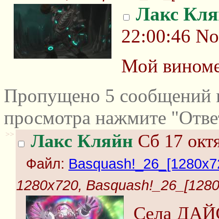
Лакс Кля
22:00:46
No
Мой виноме
Пропущено 5 сообщений и
просмотра нажмите "Отве
>>
Лакс Кляйн
Сб 17 октя
Файл:
Basquash!_26_[1280x72
1280x720, Basquash!_26_[1280x
Cела ДАЙ