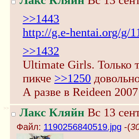
Лакс Кляйн
Вс 13 сент
>>1443
http://g.e-hentai.org/g
>>1432
Ultimate Girls. Только
пикче
>>1250
довольно
А разве в Reideen 2007
>>
Лакс Кляйн
Вс 13 сент
Файл:
1190256840519.jpg
-(
3