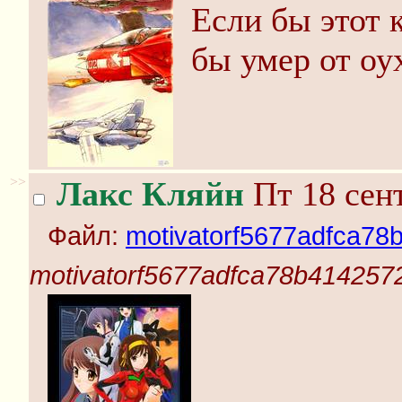
Если бы этот 
бы умер от оу
>>
Лакс Кляйн
Пт 18 сент
Файл:
motivatorf5677adfca78
motivatorf5677adfca78b414257