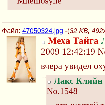
Mnemosyne
Файл:
47050324.jpg
-(
32 KB, 492
Меха Тайга
2009 12:42:19
N
вчера увидел ох
>>
Лакс Кляйн
No.1548