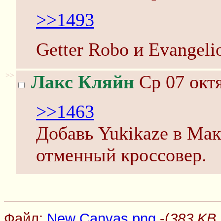
>>1493
Getter Robo и Evangeli
>>
Лакс Кляйн
Ср 07 октя
>>1463
Добавь Yukikaze в Мак
отменный кроссовер.
Файл:
New Canvas.png
-(
383 KB,