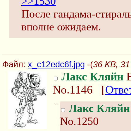
>>1530
После гандама-стирал
вполне ожидаем.
Файл:
x_c12edc6f.jpg
-(
36 KB, 31
Лакс Кляйн
В
No.1146
[
Отве
>>
Лакс Кляйн
No.1250