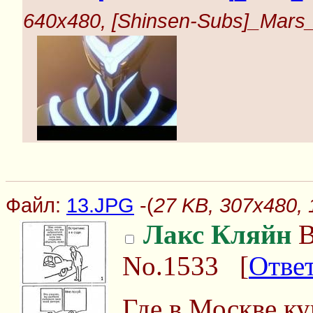
640x480, [Shinsen-Subs]_Mars_
Файл:
13.JPG
-(
27 KB, 307x480,
Лакс Кляйн
В
No.1533
[
Отве
Где в Москве ку