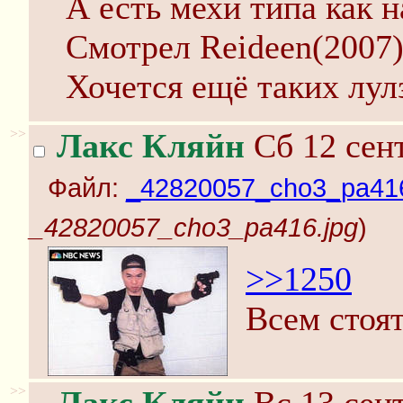
А есть мехи типа как 
Смотрел Reideen(2007)
Хочется ещё таких лул
>>
Лакс Кляйн
Сб 12 сент
Файл:
_42820057_cho3_pa416
_42820057_cho3_pa416.jpg
)
>>1250
Всем стоять
>>