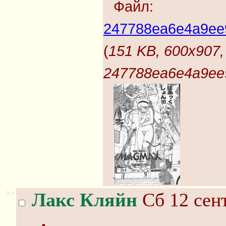
Файл:
247788ea6e4a9ee9
(
151 KB, 600x907,
247788ea6e4a9ee9
>>
Лакс Кляйн
Сб 12 сент