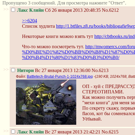
Пропущено 3 сообщений. Для просмотра нажмите "Ответ".
>>
Лакс Кляйн
Сб 26 января 2013 20:48:35
No.6212
>>6204
Список худлита
http://1.btfiles.z8.ru/books/bibliogafie9s
Некоторые книги можно взять тут
http://cbtbooks.ru/
Что-то можно посмотреть тут.
http://mwomercs.com
%D0%BE%D1%82%D0%BB%D0%B8%D1%87%D0%B
%D0%B4%D1%80%D1%83%D0%B3%D0%B0/
>>
Нитори
Вс 27 января 2013 12:36:00
No.6213
Файл:
Battletech-Brutal-Punch-1-1024x768.jpg
-(
190 KB, 1024x768, Batt
ОП - хуй c ПРЕДРАСС
СТЕРЕОТИПАМИ.
Как можно получить перм
"мехи книга" для меня за
По секрету скажу, первым
flacon, кот бы сомневался
Уёбывай.
>>
Лакс Кляйн
Вс 27 января 2013 21:42:21
No.6215