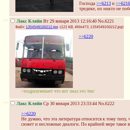
Господа
>>6213
и
>>621
тредике, их никто не поб
>>
Лакс Кляйн
Вт 29 января 2013 12:16:40
No.6221
Файл:
1354549100212.jpg
-(
121 KB, 469x473, 1354549100212.jpg
)
>>6220
>подразумевает что кот лиаз это /me/
>>
Лакс Кляйн
Ср 30 января 2013 23:33:44
No.6222
>>6220
Не думаю, что эта литература относится к тому типу,
сюжет и несложные диалоги. По крайней мере такое в