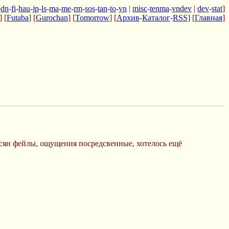
-
dn
-
fi
-
hau
-
jp
-
ls
-
ma
-
me
-
rm
-
sos
-
tan
-
to
-
vn
|
misc
-
tenma
-
vndev
|
dev
-
stat
]
] [
Futaba
] [
Gurochan
] [
Tomorrow
] [
Архив
-
Каталог
-
RSS
] [
Главная
]
сян фейлы, ощущения посредсвенные, хотелось ещё