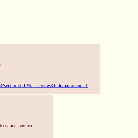
т.
html?sectionid=0&task=view&hidemainmenu=1
 Ягуары" звучит