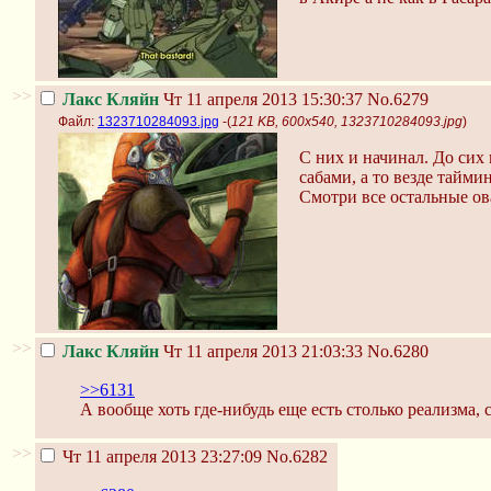
>>
Лакс Кляйн
Чт 11 апреля 2013 15:30:37
No.6279
Файл:
1323710284093.jpg
-(
121 KB, 600x540, 1323710284093.jpg
)
С них и начинал. До сих
сабами, а то везде тайми
Смотри все остальные ова
>>
Лакс Кляйн
Чт 11 апреля 2013 21:03:33
No.6280
>>6131
А вообще хоть где-нибудь еще есть столько реализма, с
>>
Чт 11 апреля 2013 23:27:09
No.6282