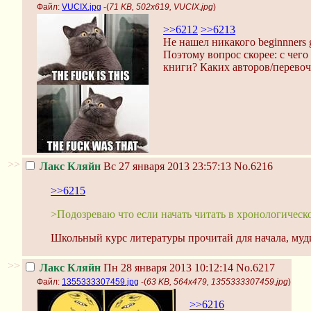
Файл:
VUCIX.jpg
-(
71 KB, 502x619, VUCIX.jpg
)
>>6212
>>6213
Не нашел никакого beginnners g
Поэтому вопрос скорее: с чег
книги? Каких авторов/перевоч
>>
Лакс Кляйн
Вс 27 января 2013 23:57:13
No.6216
>>6215
>Подозреваю что если начать читать в хронологическо
Школьный курс литературы прочитай для начала, муд
>>
Лакс Кляйн
Пн 28 января 2013 10:12:14
No.6217
Файл:
1355333307459.jpg
-(
63 KB, 564x479, 1355333307459.jpg
)
>>6216