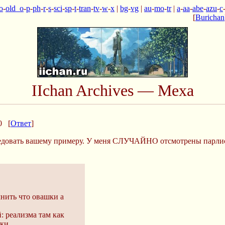
o
-
old_o
-
p
-
ph
-
r
-
s
-
sci
-
sp
-
t
-
tran
-
tv
-
w
-
x
|
bg
-
vg
|
au
-
mo
-
tr
|
a
-
aa
-
abe
-
azu
-
c
[
Burichan
IIchan Archives — Меха
0
[
Ответ
]
оследовать вашему примеру. У меня СЛУЧАЙНО отсмотрены парли
нить что овашки а
: реализма там как
ки.