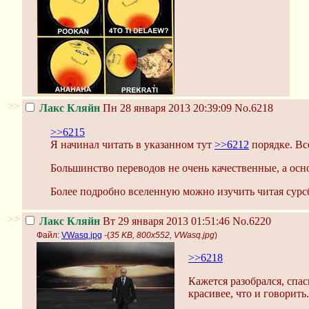
>>
Лакс Кляйн
Пн 28 января 2013 20:39:09
No.6218
>>6215
Я начинал читать в указанном тут
>>6212
порядке. Вс
Большинство переводов не очень качественные, а осн
Более подробно вселенную можно изучить читая сурс
>>
Лакс Кляйн
Вт 29 января 2013 01:51:46
No.6220
Файл:
VWasq.jpg
-(
35 KB, 800x552, VWasq.jpg
)
>>6218
Кажется разобрался, спас
красивее, что и говорить.