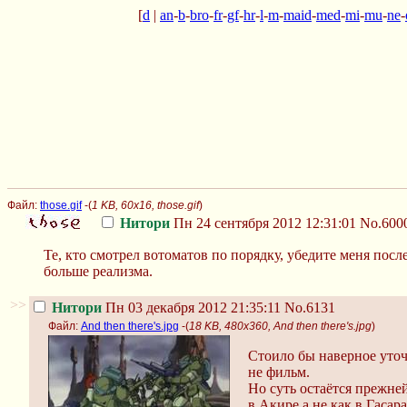
[
d
|
an
-
b
-
bro
-
fr
-
gf
-
hr
-
l
-
m
-
maid
-
med
-
mi
-
mu
-
ne
-
Файл:
those.gif
-(
1 KB, 60x16, those.gif
)
Нитори
Пн 24 сентября 2012 12:31:01
No.600
Те, кто смотрел вотоматов по порядку, убедите меня п
больше реализма.
>>
Нитори
Пн 03 декабря 2012 21:35:11
No.6131
Файл:
And then there's.jpg
-(
18 KB, 480x360, And then there's.jpg
)
Стоило бы наверное уточ
не фильм.
Но суть остаётся прежней
в Акире а не как в Гасара