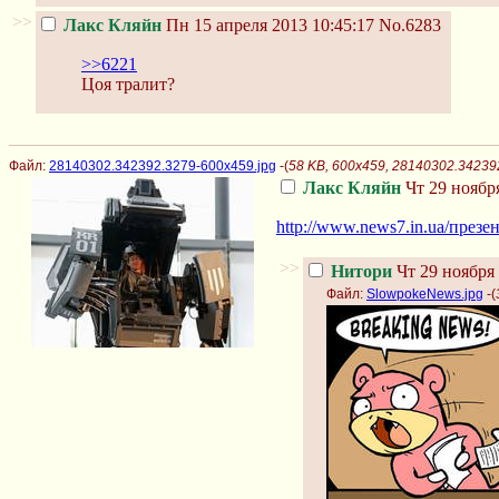
>>
Лакс Кляйн
Пн 15 апреля 2013 10:45:17
No.6283
>>6221
Цоя тралит?
Файл:
28140302.342392.3279-600x459.jpg
-(
58 KB, 600x459, 28140302.34239
Лакс Кляйн
Чт 29 ноября
http://www.news7.in.ua/през
>>
Нитори
Чт 29 ноября 
Файл:
SlowpokeNews.jpg
-(