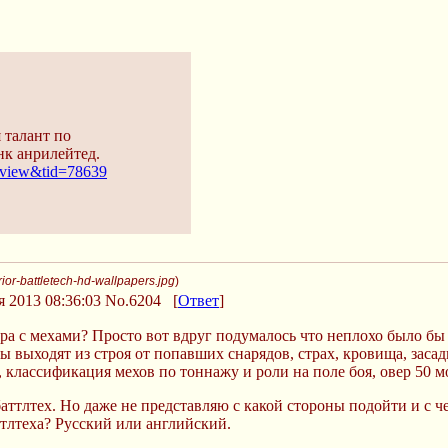
 талант по
нк анрилейтед.
=view&tid=78639
or-battletech-hd-wallpapers.jpg
)
 2013 08:36:03
No.6204
[
Ответ
]
ура с мехами? Просто вот вдруг подумалось что неплохо было бы
ы выходят из строя от попавших снарядов, страх, кровища, заса
 классификация мехов по тоннажу и роли на поле боя, овер 50 м
аттлтех. Но даже не представляю с какой стороны подойти и с чег
ттлтеха? Русский или английский.