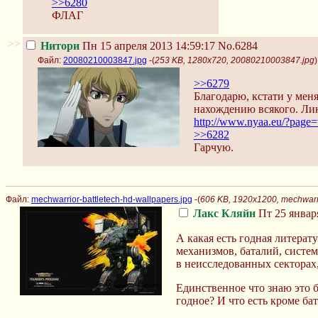
>>6280
ФЛАГ
>>
Нитори
Пн 15 апреля 2013 14:59:17
No.6284
Файл:
20080210003847.jpg
-(
253 KB, 1280x720, 20080210003847.jpg
)
>>6279
Благодарю, кстати у меня
нахождению всякого. Ли
http://www.nyaa.eu/?page
>>6282
Гарчую.
Файл:
mechwarrior-battletech-hd-wallpapers.jpg
-(
606 KB, 1920x1200, mechwarri
Лакс Кляйн
Пт 25 января
А какая есть годная литерат
механизмов, баталий, систем
в неисследованных секторах,
Единственное что знаю это б
годное? И что есть кроме ба