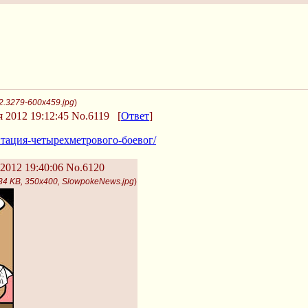
2.3279-600x459.jpg
)
 2012 19:12:45
No.6119
[
Ответ
]
ентация-четырехметрового-боевог/
2012 19:40:06
No.6120
34 KB, 350x400, SlowpokeNews.jpg
)