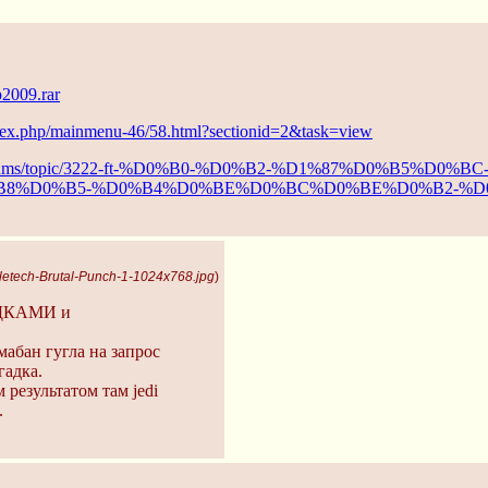
ep2009.rar
index.php/mainmenu-46/58.html?sectionid=2&task=view
/forums/topic/3222-ft-%D0%B0-%D0%B2-%D1%87%D0%B5%D0%BC
8%D0%B5-%D0%B4%D0%BE%D0%BC%D0%BE%D0%B2-%D0
letech-Brutal-Punch-1-1024x768.jpg
)
УДКАМИ и
абан гугла на запрос
гадка.
 результатом там jedi
.