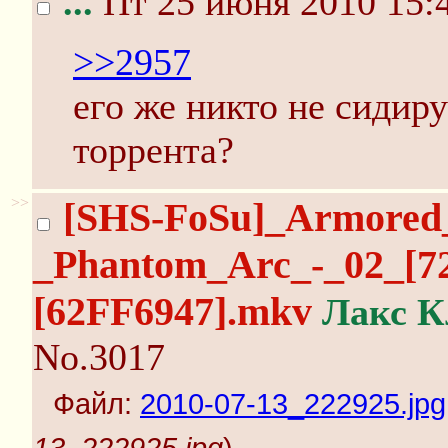
...
Пт 25 июня 2010 15:
>>2957
его же никто не сидируе
торрента?
>>
[SHS-FoSu]_Armored
_Phantom_Arc_-_02_[
[62FF6947].mkv
Лакс К
No.3017
Файл:
2010-07-13_222925.jpg