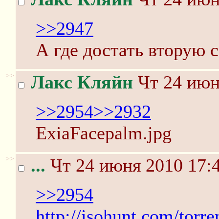
>>2947
А где достать вторую 
>>
Лакс Кляйн
Чт 24 июн
>>2954
>>2932
ExiaFacepalm.jpg
>>
...
Чт 24 июня 2010 17:
>>2954
http://isohunt.com/torr