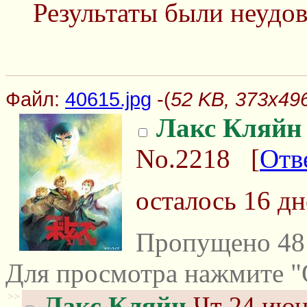
Результаты были неудо
Файл:
40615.jpg
-(
52 KB, 373x496
Лакс Кляйн
No.2218
[
Отв
осталось 16 д
Пропущено 48 
Для просмотра нажмите "
>>
Лакс Кляйн
Чт 24 июн