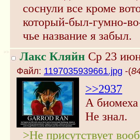
соснули все кроме вот
который-был-гумно-во
чье название я забыл.
>>
Лакс Кляйн
Ср 23 июн
Файл:
1197035939661.jpg
-(
8
>>2937
А биомеха
Не знал.
>Не присутствует вооб