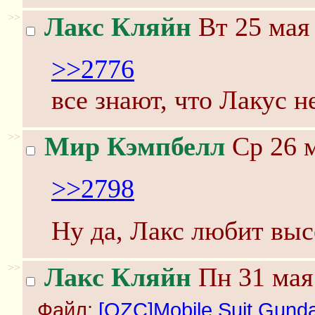
>>
Лакс Кляйн
Вт 25 мая 
>>2776
все знают, что Лакус н
>>
Мир Кэмпбелл
Ср 26 м
>>2798
Ну да, Лакс любит выс
>>
Лакс Кляйн
Пн 31 мая
Файл:
[OZC]Mobile Suit Gunda