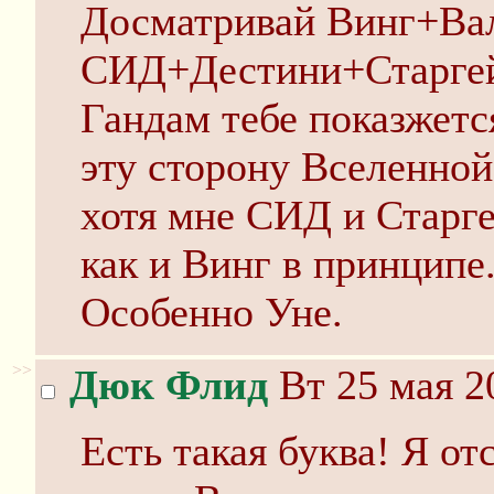
Досматривай Винг+Вал
СИД+Дестини+Старгейз
Гандам тебе показжетс
эту сторону Вселенной
хотя мне СИД и Старге
как и Винг в принципе
Особенно Уне.
>>
Дюк Флид
Вт 25 мая 2
Есть такая буква! Я от