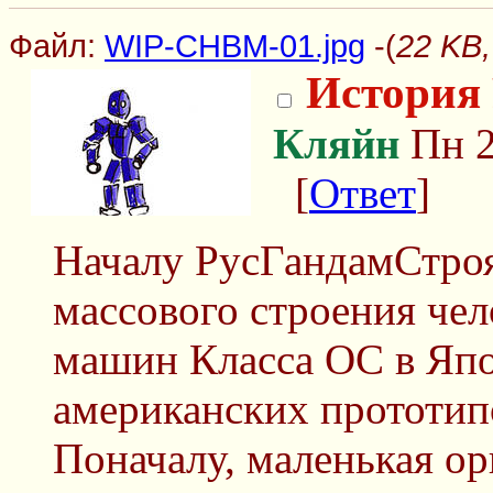
Файл:
WIP-CHBM-01.jpg
-(
22 KB
История
Кляйн
Пн 2
[
Ответ
]
Началу РусГандамСтроя
массового строения че
машин Класса OC в Япо
американских прототипо
Поначалу, маленькая ор