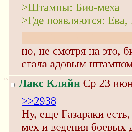
>Штампы: Био-меха
>Где появляются: Ева,
Желейный Лайнбаррел
но, не смотря на это, б
стала адовым штампом
>>
Лакс Кляйн
Ср 23 июн
>>2938
Ну, еще Газараки есть,
мех и ведения боевы