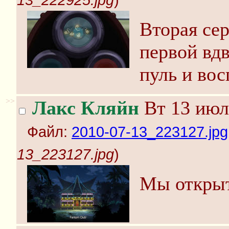
13_222925.jpg
)
Вторая сер
первой вд
пуль и во
>>
Лакс Кляйн
Вт 13 июл
Файл:
2010-07-13_223127.jpg
13_223127.jpg
)
Мы открыт