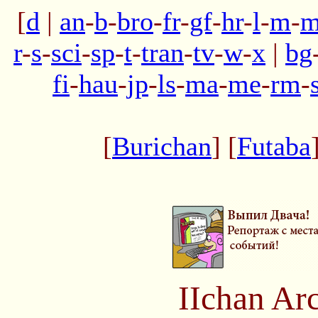
[
d
|
an
-
b
-
bro
-
fr
-
gf
-
hr
-
l
-
m
-
m
r
-
s
-
sci
-
sp
-
t
-
tran
-
tv
-
w
-
x
|
bg
fi
-
hau
-
jp
-
ls
-
ma
-
me
-
rm
-
[
Burichan
] [
Futaba
IIchan Ar