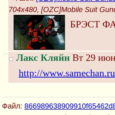
704x480, [OZC]Mobile Suit Gund
БРЭСТ Ф
>>
Лакс Кляйн
Вт 29 июн
http://www.samechan.ru
Файл:
866989638909910f65462d8