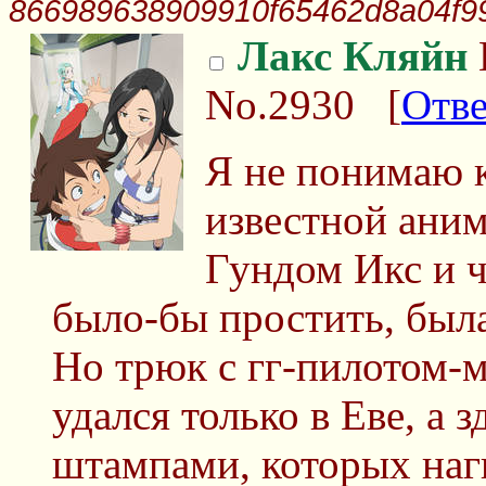
866989638909910f65462d8a04f99
Лакс Кляйн
No.2930
[
Отве
Я не понимаю к
известной ани
Гундом Икс и 
было-бы простить, была
Но трюк с гг-пилотом-
удался только в Еве, а 
штампами, которых наг