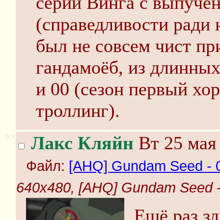
серии Винга с выпуче
(справедливости ради н
был не совсем чист при
гандамоёб, из длинных
и 00 (сезон первый хо
троллинг).
>>
Лакс Кляйн
Вт 25 мая 
Файл:
[AHQ] Gundam Seed - 01
640x480, [AHQ] Gundam Seed - 0
Ещё раз зд