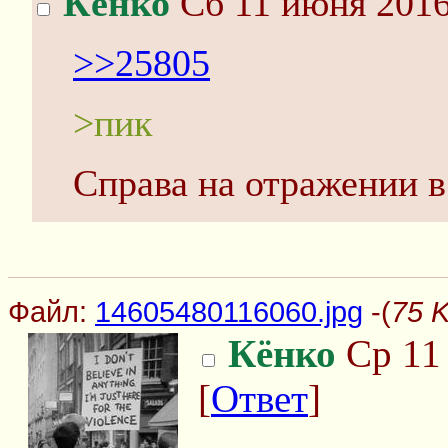
Кёнко
Сб 11 июня 2016
>>25805
>пик
Справа на отражении в
Файл:
14605480116060.jpg
-(
75 
Кёнко
Ср 11 
[
Ответ
]