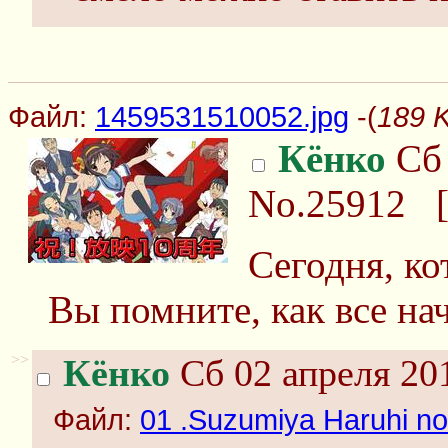
Файл:
1459531510052.jpg
-(
189 
Кёнко
Сб 
No.25912
Сегодня, ко
Вы помните, как все на
>>
Кёнко
Сб 02 апреля 20
Файл:
01 .Suzumiya Haruhi no 