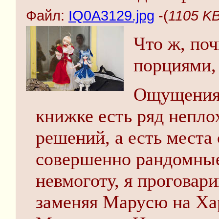
Файл:
IQ0A3129.jpg
-(
1105 KB
Что ж, по
порциями, 
Ощущения
книжке есть ряд непл
решений, а есть места
совершенно рандомные
невмоготу, я проговари
заменяя Марусю на Ха