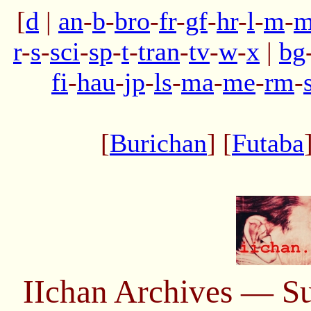
[
d
|
an
-
b
-
bro
-
fr
-
gf
-
hr
-
l
-
m
-
m
r
-
s
-
sci
-
sp
-
t
-
tran
-
tv
-
w
-
x
|
bg
fi
-
hau
-
jp
-
ls
-
ma
-
me
-
rm
-
[
Burichan
] [
Futaba
IIchan Archives — S