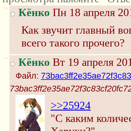
>>
Кёнко
Пн 18 апреля 20
Как звучит главный во
всего такого прочего?
>>
Кёнко
Вт 19 апреля 201
Файл:
73bac3ff2e35ae72f3c83
73bac3ff2e35ae72f3c83cf20fc72
>>25924
"С каким количе