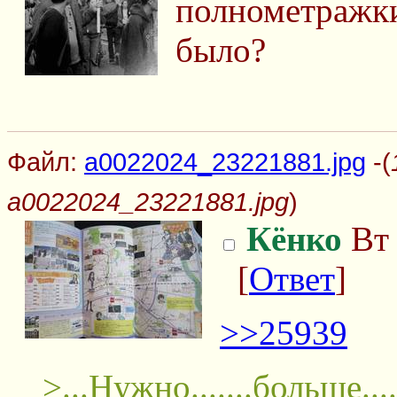
полнометражки
было?
Файл:
a0022024_23221881.jpg
-(
a0022024_23221881.jpg
)
Кёнко
Вт 
[
Ответ
]
>>25939
>...Нужно.......больше....