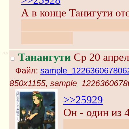
>>25928
А в конце Танигути от
Ну честно, Танигути м
асоциации.
>>
Танаигути
Ср 20 апрел
Файл:
sample_1226360678062
850x1155, sample_1226360678
>>25929
Он - один из 
продержался, 