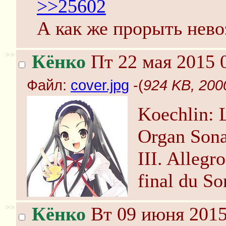
>>25602
А как же прорыть нев
>>
Кёнко
Пт 22 мая 2015 
Файл:
cover.jpg
-(
924 KB, 200
Koechlin: 
Organ Sona
III. Allegr
final du So
>>
Кёнко
Вт 09 июня 2015