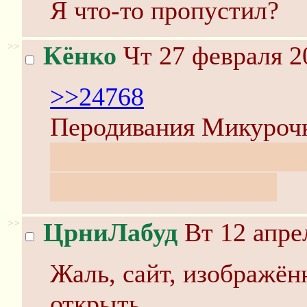
Я что-то пропустил?
>>
Кёнко
Чт 27 февраля 2
>>24768
Перодивания Микуроч
А вообще, я видел и б
меньшим рейтингом
>>
ЦрниЛабуд
Вт 12 апре
Жаль, сайт, изображён
открыть...