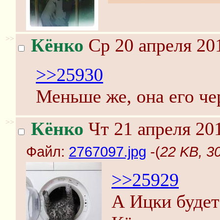
>>
Кёнко
Ср 20 апреля 20
>>25930
Меньше же, она его че
>>
Кёнко
Чт 21 апреля 201
Файл:
2767097.jpg
-(
22 KB, 3
>>25929
А Ицки будет