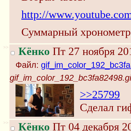
http://www.youtube.c
Суммарный хронометра
>>
Кёнко
Пт 27 ноября 20
Файл:
gif_im_color_192_bc3fa
gif_im_color_192_bc3fa82498.gi
>>25799
Сделал ги
>>
Кёнко
Пт 04 декабря 20