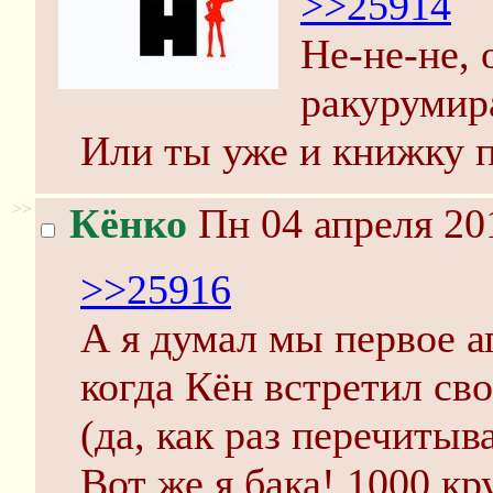
>>25914
Не-не-не, 
ракурумир
Или ты уже и книжку 
>>
Кёнко
Пн 04 апреля 20
>>25916
А я думал мы первое ап
когда Кён встретил св
(да, как раз перечитыв
Вот же я бака! 1000 к