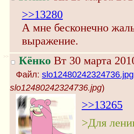
>>13280
А мне бесконечно жаль
выражение.
>>
Кёнко
Вт 30 марта 201
Файл:
slo12480242324736.jpg
slo12480242324736.jpg
)
>>13265
>Для лени