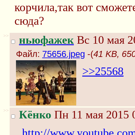
корчила,так вот сможете
сюда?
>>
ньюфажек
Вс 10 мая 2
Файл:
75656.jpeg
-(
41 KB, 65
>>25568
>>
Кёнко
Пн 11 мая 2015 
http://www.youtube.co