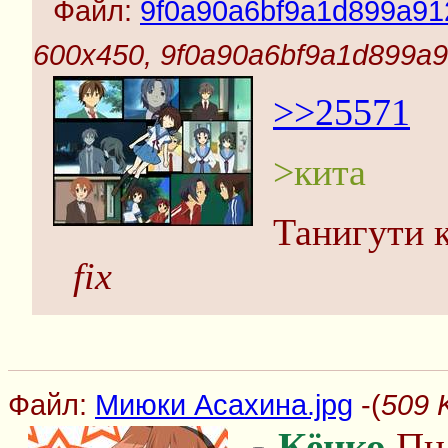
Файл:
9f0a90a6bf9a1d899a91
600x450, 9f0a90a6bf9a1d899a
>>25571
>кита
Танигути 
fix
Файл:
Миюки Асахина.jpg
-(
509 
Кёнко
Пн 