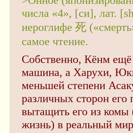
>Онное (японизированн
числа «4», [си], лат. [
иероглифе 死 («смерть»
самое чтение.
Собственно, Кёнм ещё 
машина, а Харухи, Юки
меньшей степени Асак
различных сторон его
вытащить его из комы 
жизнь) в реальный ми