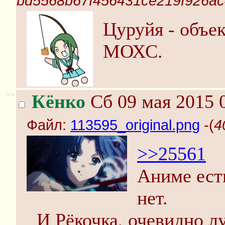
bd5568b67f456431ce219f926ac4
Цуруйя - объе
МОХС.
>>
Кёнко
Сб 09 мая 2015 
Файл:
113595_original.png
-(
4
>>25561
Аниме есть
нет.
И Рёкочка, очевидно л