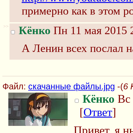
примерно как в этом р
>>
Кёнко
Пн 11 мая 2015 
А Ленин всех послал н
Файл:
скачанные файлы.jpg
-(
6 
Кёнко
Вс 
[
Ответ
]
Привет, я н