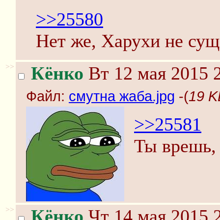
>>25580
Нет же, Харухи не сущ
>>
Кёнко
Вт 12 мая 2015 
Файл:
смутна жаба.jpg
-(
19 K
>>25581
Ты врешь, 
>>
Кёнко
Чт 14 мая 2015 