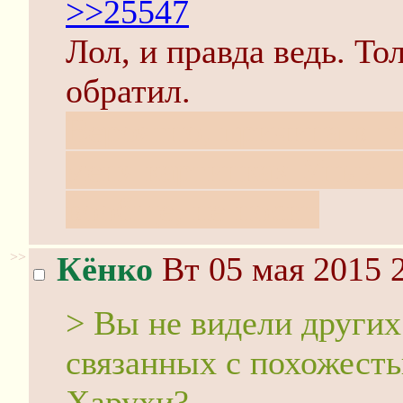
>>25547
Лол, и правда ведь. То
обратил.
Вероятно, причина в т
меня картинках Уныл-
вообще, не носит
>>
Кёнко
Вт 05 мая 2015 
> Вы не видели других
связанных с похожест
Харухи?..