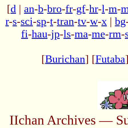
[
d
|
an
-
b
-
bro
-
fr
-
gf
-
hr
-
l
-
m
-
m
r
-
s
-
sci
-
sp
-
t
-
tran
-
tv
-
w
-
x
|
bg
fi
-
hau
-
jp
-
ls
-
ma
-
me
-
rm
-
[
Burichan
] [
Futaba
IIchan Archives — S