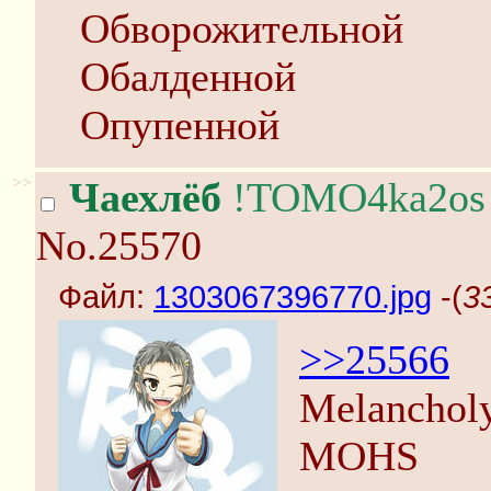
Обворожительной
Обалденной
Опупенной
>>
Чаехлёб
!TOMO4ka2os
No.25570
Файл:
1303067396770.jpg
-(
3
>>25566
Melanchol
MOHS