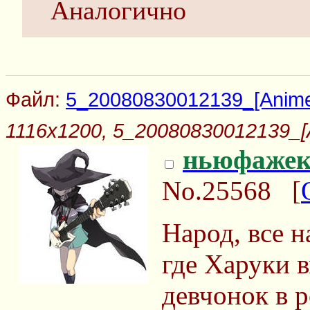
Аналогично
Файл:
5_20080830012139_[AnimeP
1116x1200, 5_20080830012139_[A
ньюфаже
No.25568
[
Народ, все н
где Харуки 
девчонок в 