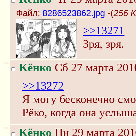
Файл:
8286523862.jpg
-(
256 K
>>13271
Зря, зря.
>>
Кёнко
Сб 27 марта 201
>>13272
Я могу бесконечно смо
Рёко, когда она услыш
>>
Кёнко
Пн 29 марта 201