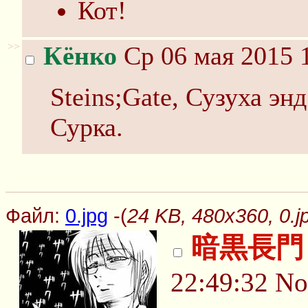
Кот!
>>
Кёнко
Ср 06 мая 2015 
Steins;Gate, Сузуха эн
Сурка.
Файл:
0.jpg
-(
24 KB, 480x360, 0.j
暗黒長門
22:49:32
No