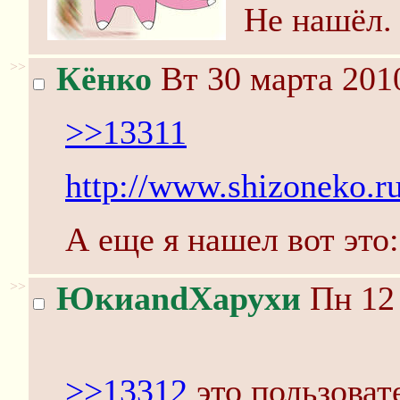
Не нашёл.
>>
Кёнко
Вт 30 марта 201
>>13311
http://www.shizoneko.r
А еще я нашел вот это
>>
ЮкиandХарухи
Пн 12 
>>13312
это пользоват