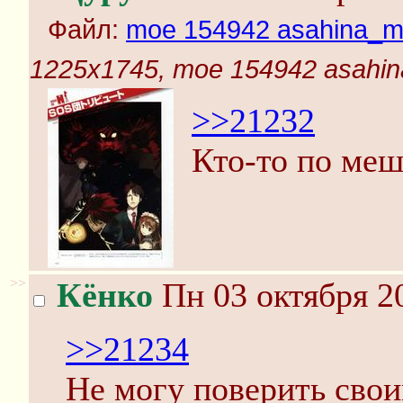
Файл:
moe 154942 asahina_miku
1225x1745, moe 154942 asahina_
>>21232
Кто-то по меш
>>
Кёнко
Пн 03 октября 20
>>21234
Не могу поверить свои