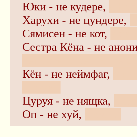
Юки - не кудере,
а Rob
Харухи - не цундере,
а
Сямисен - не кот,
а би
Сестра Кёна - не анон
непосредственность св
Кён - не неймфаг,
а ку
штуки).
Цуруя - не нящка,
а кл
Оп - не хуй,
а омич.