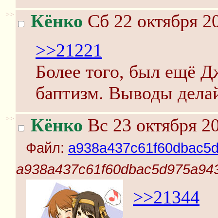
>>
Кёнко
Сб 22 октября 20
>>21221
Более того, был ещё 
баптизм. Выводы делай
>>
Кёнко
Вс 23 октября 20
Файл:
a938a437c61f60dbac5d
a938a437c61f60dbac5d975a943
>>21344