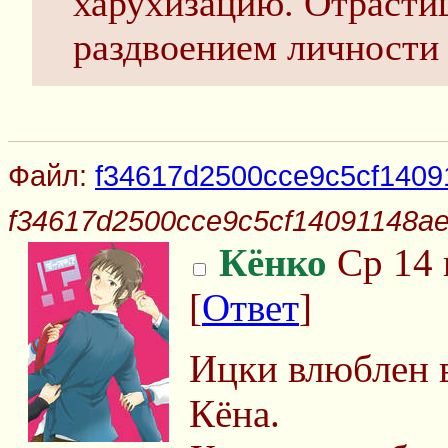
харухизацию. Отраст
раздвоением личности
Файл:
f34617d2500cce9c5cf1409
f34617d2500cce9c5cf14091148ae
Кёнко
Ср 14 
[
Ответ
]
Ицки влюблен в
Кёна.