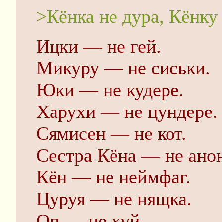
>Кёнка не дура, Кёнку
Ицки — не гей.
Микуру — не сиськи.
Юки — не кудере.
Харухи — не цундере.
Сямисен — не кот.
Сестра Кёна — не ано
Кён — не неймфаг.
Цуруя — не нящка.
Оп — не хуй.