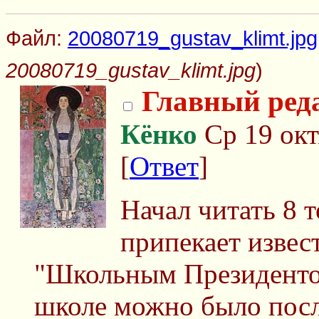
Файл:
20080719_gustav_klimt.jpg
20080719_gustav_klimt.jpg
)
Главный ред
Кёнко
Ср 19 окт
[
Ответ
]
Начал читать 8 т
припекает извес
"Школьным Президенто
школе можно было посл