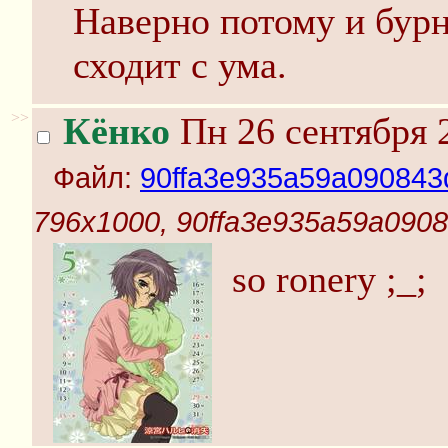
Наверно потому и бурн
сходит с ума.
>>
Кёнко
Пн 26 сентября 
Файл:
90ffa3e935a59a090843
796x1000, 90ffa3e935a59a090
so ronery ;_;