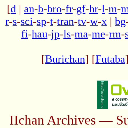
[
d
|
an
-
b
-
bro
-
fr
-
gf
-
hr
-
l
-
m
-
m
r
-
s
-
sci
-
sp
-
t
-
tran
-
tv
-
w
-
x
|
bg
fi
-
hau
-
jp
-
ls
-
ma
-
me
-
rm
-
[
Burichan
] [
Futaba
IIchan Archives — S