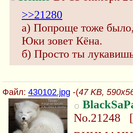
>>21280
а) Попроще тоже было
Юки зовет Кёна.
б) Просто ты лукавишь
Файл:
430102.jpg
-(
47 KB, 590x56
BlackSaP
No.21248