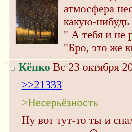
атмосфера не
какую-нибудь 
" А тебя и не
"Бро, это же к
>>
Кёнко
Вс 23 октября 20
>>21333
>Несерьёзность
Ну вот тут-то ты и спа