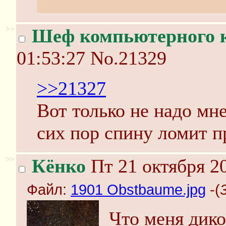
Или бьет двумя ногам
>>
Шеф компьютерного 
01:53:27
No.21329
>>21327
Вот только не надо мне
сих пор спину ломит п
>>
Кёнко
Пт 21 октября 20
Файл:
1901 Obstbaume.jpg
-(
Что меня дико 