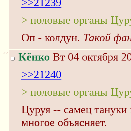
>>21239
> половые органы Цу
Оп - колдун.
Такой фа
>>
Кёнко
Вт 04 октября 20
>>21240
> половые органы Цу
Цуруя -- самец тануки
многое объясняет.