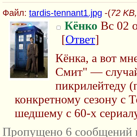
Файл:
tardis-tennant1.jpg
-(
72 KB,
Кёнко
Вс 02 о
[
Ответ
]
Кёнка, а вот м
Смит" — случай
пикрилейтеду (п
конкретному сезону с Т
шедшему с 60-х сериал
Пропущено 6 сообщений и