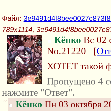
Файл:
3e9491d4f8bee0027c873f8
789x1114, 3e9491d4f8bee0027c8
Кёнко
Вс 02 
No.21220
[
От
ХОТЕТ такой фа
Пропущено 4 с
нажмите "Ответ".
>>
Кёнко
Пн 03 октября 20