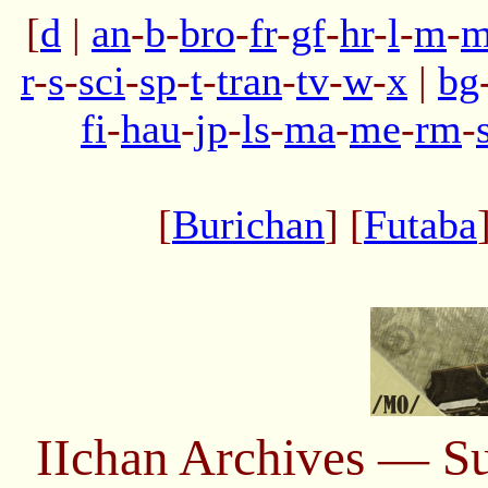
[
d
|
an
-
b
-
bro
-
fr
-
gf
-
hr
-
l
-
m
-
m
r
-
s
-
sci
-
sp
-
t
-
tran
-
tv
-
w
-
x
|
bg
fi
-
hau
-
jp
-
ls
-
ma
-
me
-
rm
-
[
Burichan
] [
Futaba
IIchan Archives — S