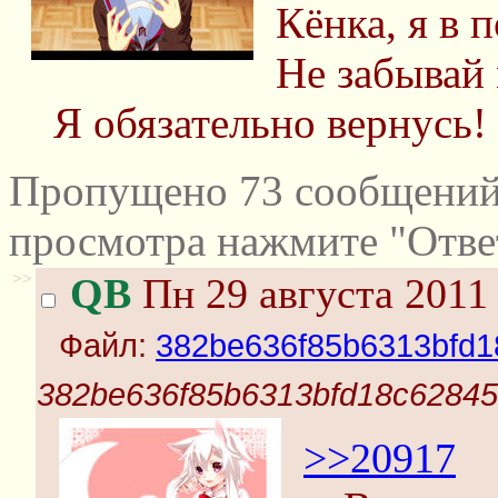
Кёнка, я в 
Не забывай 
Я обязательно вернусь!
Пропущено 73 сообщений 
просмотра нажмите "Отве
>>
QB
Пн 29 августа 2011 
Файл:
382be636f85b6313bfd1
382be636f85b6313bfd18c62845f
>>20917