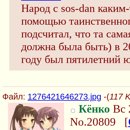
Народ с sos-dan каким
помощью таинственног
подсчитал, что та сама
должна была быть) в 2
году был пятилетний 
Файл:
1276421646273.jpg
-(
117 
Кёнко
Вс 
No.20809
[