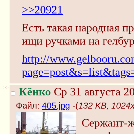
>>20921
Есть такая народная пр
ищи ручками на гелбур
http://www.gelbooru.co
page=post&s=list&tags
>>
Кёнко
Ср 31 августа 20
Файл:
405.jpg
-(
132 KB, 1024x
Сержант-ж