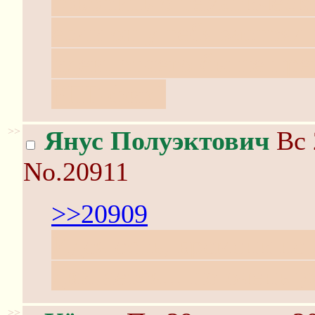
говорить о тематическ
если он у тебя застря
идеи, отчего бы не пр
РПГ-фик?
>>
Янус Полуэктович
Вс 
No.20911
>>20909
Идея есть, времени нет
двигается... но очень 
>>