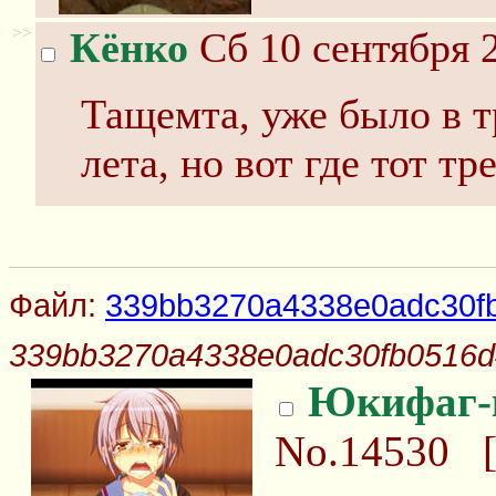
>>
Кёнко
Сб 10 сентября 2
Тащемта, уже было в т
лета, но вот где тот тре
Файл:
339bb3270a4338e0adc30fb
339bb3270a4338e0adc30fb0516d
Юкифаг-
No.14530