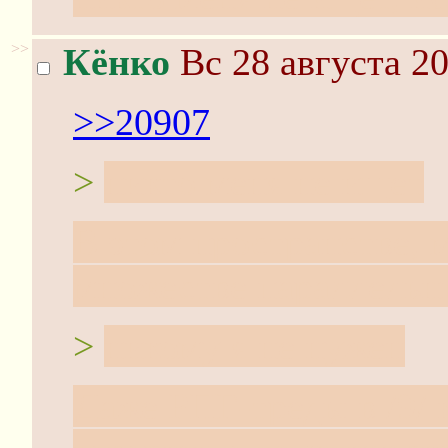
>>
Кёнко
Вс 28 августа 20
>>20907
>
никто меня не ищет
В этом пространстве, м
множестве параллельны
>
никому я не нужен
Даже РПГ-треды в /9/ 