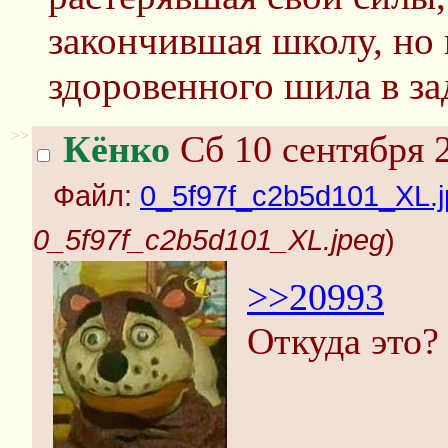
закончившая школу, но 
здоровенного шила в з
>>
Кёнко
Сб 10 сентября 2
Файл:
0_5f97f_c2b5d101_XL.j
0_5f97f_c2b5d101_XL.jpeg
)
>>20993
Откуда это?