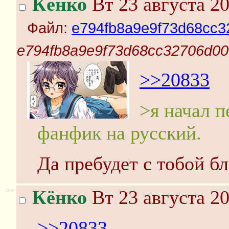
Кёнко
Вт 23 августа 20
Файл:
e794fb8a9e9f73d68cc3
e794fb8a9e9f73d68cc32706d000
>>20833
>я начал п
фанфик на русский.
Да пребудет с тобой б
>>
Кёнко
Вт 23 августа 20
>>20833