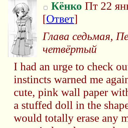
Кёнко
Пт 22 ян
[
Ответ
]
Глава седьмая, П
четвёртый
I had an urge to check o
instincts warned me agains
cute, pink wall paper wit
a stuffed doll in the shap
would totally erase any