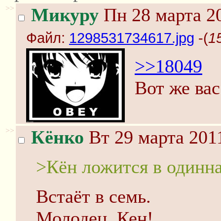
>>
Микуру
Пн 28 марта 20
Файл:
1298531734617.jpg
-(
1
>>18049
Вот же вас
>>
Кёнко
Вт 29 марта 2011
>Кён ложится в одинна
Встаёт в семь.
Молодец, Кен!