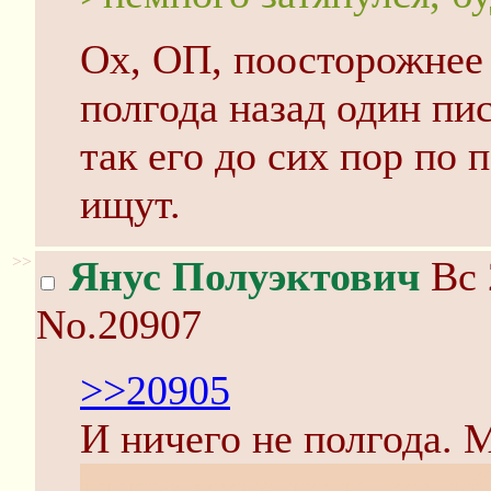
Ох, ОП, поосторожнее с
полгода назад один пи
так его до сих пор по
ищут.
>>
Янус Полуэктович
Вс 
No.20907
>>20905
И ничего не полгода. 
никто меня не ищет, и