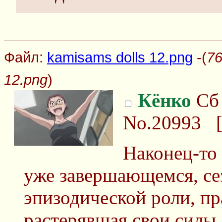
Файл:
kamisams dolls 12.png
-(
76
12.png
)
Кёнко
Сб 
No.20993
Наконец-то 
уже завершающемся, сез
эпизодической роли, пр
растерявшая свои силы