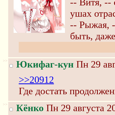
-- Витя, --
ушах отра
-- Рыжая, 
быть, даже
Серьёзно, Хвостатая, у
>>
Юкифаг-кун
Пн 29 авг
>>20912
Где достать продолжен
>>
Кёнко
Пн 29 августа 20