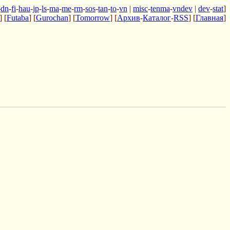
-
dn
-
fi
-
hau
-
jp
-
ls
-
ma
-
me
-
rm
-
sos
-
tan
-
to
-
vn
|
misc
-
tenma
-
vndev
|
dev
-
stat
]
] [
Futaba
] [
Gurochan
] [
Tomorrow
] [
Архив
-
Каталог
-
RSS
] [
Главная
]