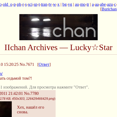
o
-
old_o
-
p
-
ph
-
r
-
s
-
sci
-
sp
-
t
-
tran
-
tv
-
w
-
x
|
bg
-
vg
|
au
-
mo
-
tr
|
a
-
aa
-
abe
-
azu
-
c
[
Burichan
IIchan Archives — Lucky☆Star
0 15:20:25
No.7671
[
Ответ
]
m/
кать седьмой том?!
1 изображений. Для просмотра нажмите "Ответ".
2011 21:42:01
No.7780
178 KB, 450x303, 126429466429.png
)
Хех, нашёл его
снова.