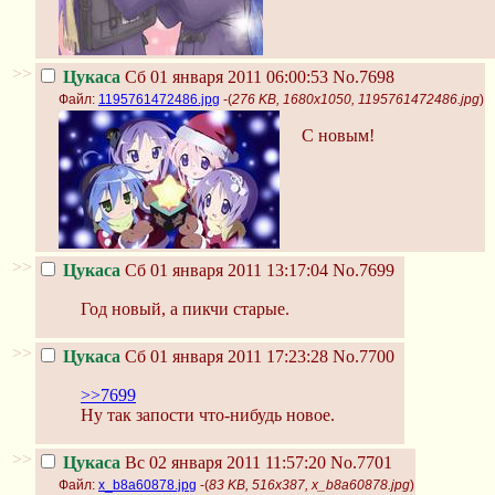
>>
Цукаса
Сб 01 января 2011 06:00:53
No.7698
Файл:
1195761472486.jpg
-(
276 KB, 1680x1050, 1195761472486.jpg
)
C новым!
>>
Цукаса
Сб 01 января 2011 13:17:04
No.7699
Год новый, а пикчи старые.
>>
Цукаса
Сб 01 января 2011 17:23:28
No.7700
>>7699
Ну так запости что-нибудь новое.
>>
Цукаса
Вс 02 января 2011 11:57:20
No.7701
Файл:
x_b8a60878.jpg
-(
83 KB, 516x387, x_b8a60878.jpg
)