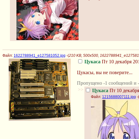
Файл:
1622788941_e127581052.jpg
-(
210 KB, 500x500, 1622788941_e127581
Цукаса
Пт 10 декабря 201
Цукасы, вы не поверите...
Пропущено -1 сообщений и -
>>
Цукаса
Пт 10 декабря
Файл:
1215688007111.jpg
-