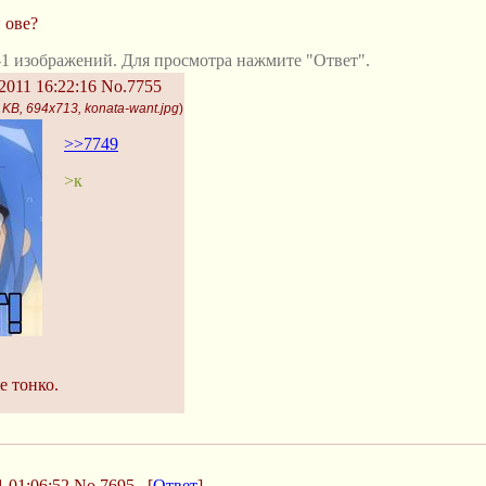
й ове?
1 изображений. Для просмотра нажмите "Ответ".
2011 16:22:16
No.7755
 KB, 694x713, konata-want.jpg
)
>>7749
>к
е тонко.
 01:06:52
No.7695
[
Ответ
]