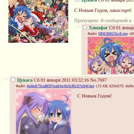
С Новым Годом, лакистарч!
Пропущено -8 сообщений и -
>>
Хинафаг
Сб 01 января
Файл:
0f0638823cc8.jpg
-(
9
>>
Цукаса
Сб 01 января 2011 03:32:16
No.7697
Файл:
4e8e875caf85f7ea64e4b3cf8107e94f.jpg
-(
71 KB, 620x670, 4e8
С Новым Годом!