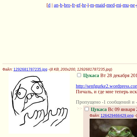
[
d
|
an
-
b
-
bro
-
fr
-
gf
-
hr
-
l
-
m
-
maid
-
med
-
mi
-
mu
-
ne
-
Файл:
1292681787235.jpg
-(
8 KB, 200x200, 1292681787235.jpg
)
Цукаса
Вт 28 декабря 201
http://senfgurke2.wordpress.co
Пичаль, и где мне теперь ис
Пропущено -1 сообщений и -
>>
Цукаса
Вс 09 января 
Файл:
126429466429.png
-(