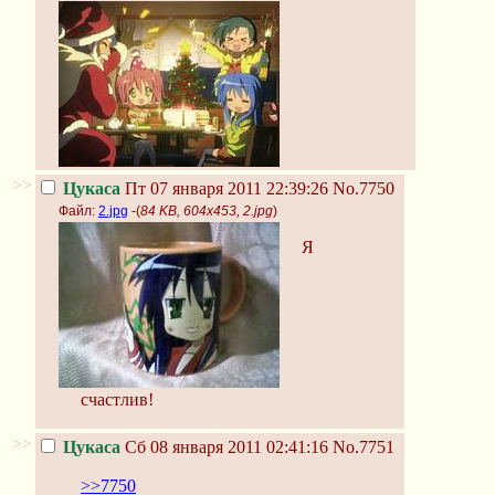
>>
Цукаса
Пт 07 января 2011 22:39:26
No.7750
Файл:
2.jpg
-(
84 KB, 604x453, 2.jpg
)
Я
счастлив!
>>
Цукаса
Сб 08 января 2011 02:41:16
No.7751
>>7750