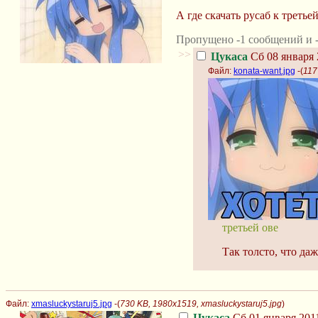
А где скачать русаб к третье
Пропущено -1 сообщений и -
>>
Цукаса
Сб 08 января 
Файл:
konata-want.jpg
-(
117
третьей ове
Так толсто, что даж
Файл:
xmasluckystaruj5.jpg
-(
730 KB, 1980x1519, xmasluckystaruj5.jpg
)
Цукаса
Сб 01 января 2011