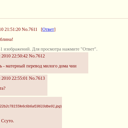
0 21:51:20
No.7611
[
Ответ
]
облина!
1 изображений. Для просмотра нажмите "Ответ".
 2010 22:50:42
No.7612
ь - матерный перевод милого дома чии
 2010 22:55:01
No.7613
та?
f722b2c78155fe6c6b6af18610dbe91.jpg
)
 Ссуто.