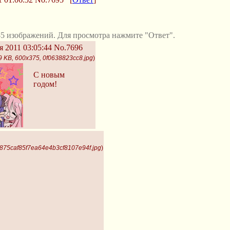
5 изображений. Для просмотра нажмите "Ответ".
 2011 03:05:44
No.7696
9 KB, 600x375, 0f0638823cc8.jpg
)
C новым
годом!
e875caf85f7ea64e4b3cf8107e94f.jpg
)