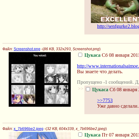
http://senfgurke2.blo
Файл:
Screenshot.png
-(
86 KB, 332x293, Screenshot.png
)
Цукаса
Сб 08 января 2011
http://www.internationalsaimoe
Вы знаете что делать.
Пропущено -1 сообщений. Д
>>
Цукаса
Сб 08 января 
>>7753
Уже давно сделали..
Файл:
x_7b696be2.jpeg
-(
32 KB, 604x339, x_7b696be2.jpeg
)
Цукаса
Пт 07 января 2011