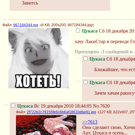
Завитсь
Файл:
967184344.jpg
-(
6 KB, 200x200, 967184344.jpg
)
Цукаса
Сб 18 декабря 201
хачу ЛакиСтар в переводе Г
Пропущено -3 сообщений и -
>>
Цукаса
Сб 18 декабря
Ближайшее, что ест
>>
Цукаса
Сб 18 декабря
Зачем хачам ракису
>>
Цукаса
Вс 19 декабря 2010 18:44:05
No.7620
Файл:
2f722b2c78155fe6c6b6af18610dbe91.jpg
-(
127 KB, 622x607, 2
>>7613
Они сделают свою, Хичи
Арт, Цукаса и осень...