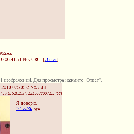
052.jpg
)
0 06:41:51
No.7580
[
Ответ
]
1 изображений. Для просмотра нажмите "Ответ".
 2010 07:20:52
No.7581
(
73 KB, 510x537, 1215688007111.jpg
)
Я поверю.
>>7230
-кун