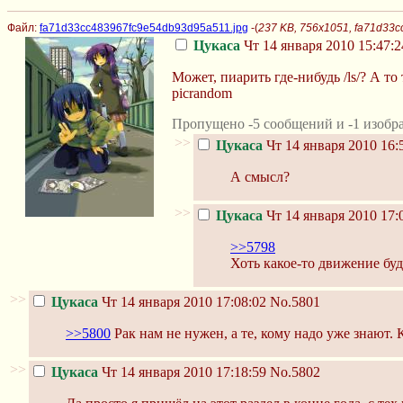
Файл:
fa71d33cc483967fc9e54db93d95a511.jpg
-(
237 KB, 756x1051, fa71d33
Цукаса
Чт 14 января 2010 15:47:2
Может, пиарить где-нибудь /ls/? А то 
picrandom
Пропущено -5 сообщений и -1 изобр
>>
Цукаса
Чт 14 января 2010 16:
А смысл?
>>
Цукаса
Чт 14 января 2010 17:
>>5798
Хоть какое-то движение буд
>>
Цукаса
Чт 14 января 2010 17:08:02
No.5801
>>5800
Рак нам не нужен, а те, кому надо уже знают. 
>>
Цукаса
Чт 14 января 2010 17:18:59
No.5802