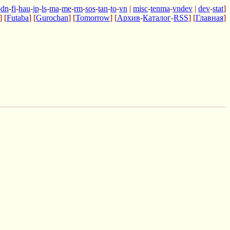
-
dn
-
fi
-
hau
-
jp
-
ls
-
ma
-
me
-
rm
-
sos
-
tan
-
to
-
vn
|
misc
-
tenma
-
vndev
|
dev
-
stat
]
] [
Futaba
] [
Gurochan
] [
Tomorrow
] [
Архив
-
Каталог
-
RSS
] [
Главная
]