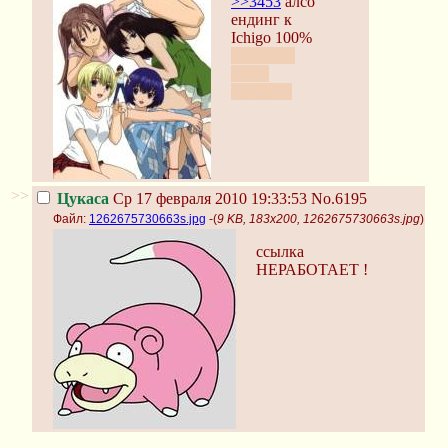
>>3453
алсо
ендинг к
Ichigo 100%
Ньюфаги
такие
ньюфаги
>>
Цукаса
Ср 17 февраля 2010 19:33:53
No.6195
Файл:
1262675730663s.jpg
-(
9 KB, 183x200, 1262675730663s.jpg
)
ссылка
НЕРАБОТАЕТ !