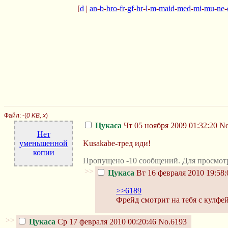
[
d
|
an
-
b
-
bro
-
fr
-
gf
-
hr
-
l
-
m
-
maid
-
med
-
mi
-
mu
-
ne
-
Файл:
-(
0 KB, x
)
Цукаса
Чт 05 ноября 2009 01:32:20
No
Нет
уменьшенной
Kusakabe-тред иди!
копии
Пропущено -10 сообщений. Для просмот
>>
Цукаса
Вт 16 февраля 2010 19:58:
>>6189
Фрейд смотрит на тебя с кулфе
>>
Цукаса
Ср 17 февраля 2010 00:20:46
No.6193