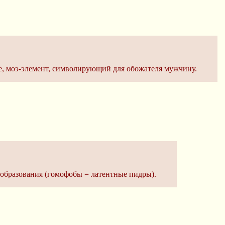
же, моэ-элемент, символирующий для обожателя мужчину.
 образования (гомофобы = латентные пидры).