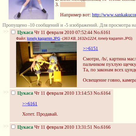
Шимапан :3
Например вот:
http://www.sankakucom
Пропущено -10 сообщений и -5 изображений. Для просмотра н
>>
Цукаса
Чт 11 февраля 2010 07:52:44
No.6161
Файл:
lonely kagamin.JPG
-(
363 KB, 1632x1224, lonely kagamin.JPG
)
>>6151
Смотри, /ls/, картина м
пальчиком пухлую щечку
Та, по законам всех цунд
Освещение говно, камера
>>
Цукаса
Чт 11 февраля 2010 13:14:53
No.6164
>>6161
Хотет. Продавай.
>>
Цукаса
Чт 11 февраля 2010 13:31:51
No.6166