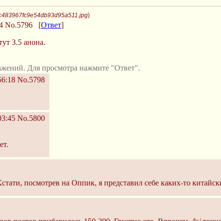
cc483967fc9e54db93d95a511.jpg
)
4
No.5796
[
Ответ
]
тут 3.5 анона.
ажений. Для просмотра нажмите "Ответ".
56:18
No.5798
03:45
No.5800
ет.
Кстати, посмотрев на Оппик, я представил себе каких-то китайск