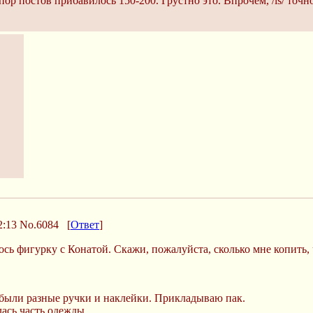
 пор постов прибавилось 150-200. Грустно это. Впрочем, /ls/ точно
2:13
No.6084
[
Ответ
]
елось фигурку с Конатой. Скажи, пожалуйста, сколько мне копить
 были разные ручки и наклейки. Прикладываю пак.
ась часть одежды.