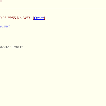
9 05:35:55
No.3453
[
Ответ
]
390.swf
жмите "Ответ".