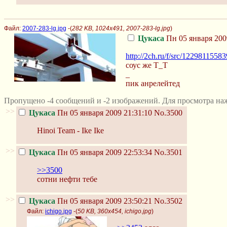
Файл:
2007-283-lg.jpg
-(
282 KB, 1024x491, 2007-283-lg.jpg
)
Цукаса
Пн 05 января 200
http://2ch.ru/f/src/1229811558
соус же T_T
_
пик анрелейтед
Пропущено -4 сообщений и -2 изображений. Для просмотра на
>>
Цукаса
Пн 05 января 2009 21:31:10
No.3500
Hinoi Team - Ike Ike
>>
Цукаса
Пн 05 января 2009 22:53:34
No.3501
>>3500
сотни нефти тебе
>>
Цукаса
Пн 05 января 2009 23:50:21
No.3502
Файл:
ichigo.jpg
-(
50 KB, 360x454, ichigo.jpg
)