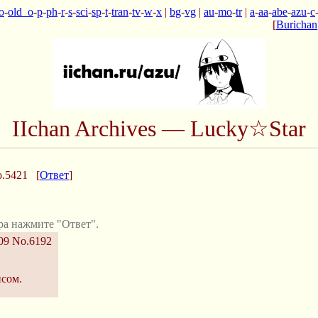
o
-
old_o
-
p
-
ph
-
r
-
s
-
sci
-
sp
-
t
-
tran
-
tv
-
w
-
x
|
bg
-
vg
|
au
-
mo
-
tr
|
a
-
aa
-
abe
-
azu
-
c
[
Burichan
IIchan Archives — Lucky☆Star
.5421
[
Ответ
]
ра нажмите "Ответ".
09
No.6192
йсом.