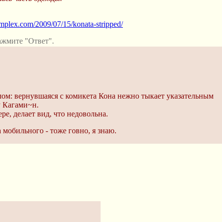
plex.com/2009/07/15/konata-stripped/
ажмите "Ответ".
аслом: вернувшаяся с комикета Кона нежно тыкает указательным
 Кагами~н.
ере, делает вид, что недовольна.
 мобильного - тоже говно, я знаю.