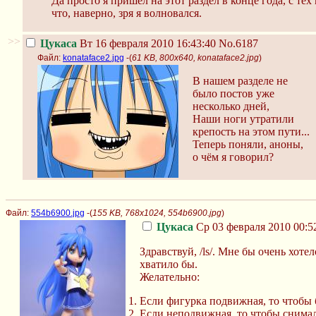
Да просто я пришёл на этот раздел в конце года, с тех
что, наверно, зря я волновался.
>>
Цукаса
Вт 16 февраля 2010 16:43:40
No.6187
Файл:
konataface2.jpg
-(
61 KB, 800x640, konataface2.jpg
)
В нашем разделе не
было постов уже
несколько дней,
Наши ноги утратили
крепость на этом пути...
Теперь поняли, аноны,
о чём я говорил?
Файл:
554b6900.jpg
-(
155 KB, 768x1024, 554b6900.jpg
)
Цукаса
Ср 03 февраля 2010 00:5
Здравствуй, /ls/. Мне бы очень хот
хватило бы.
Желательно:
Если фигурка подвижная, то чтобы
Если неподвижная, то чтобы снимал