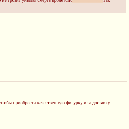
 не грозит унылая смерть вроде /dn/.
тьфу-тьфу-тьфу
Так
, чтобы приобрести качественную фигурку и за доставку