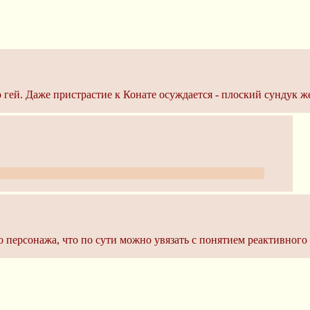
гей. Даже пристрастие к Конате осуждается - плоский сундук 
 Может, ты любишь выявлять геев? А может ты сам гей?
персонажа, что по сути можно увязать с понятием реактивного