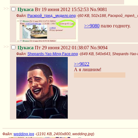
>>
Цукаса
Вт 19 июня 2012 15:52:53
No.9081
Файл:
Раскрой_тред,_мудило.png
-(
60 KB, 502x188, Раскрой_тред,
>>9080
палю годноту.
>>
Цукаса
Пт 29 июня 2012 01:38:07
No.9094
Файл:
Shepards-Yao-Ming-Face.png
-(
649 KB, 540x643, Shepards-Yao
>>9022
А я лишним!
Простите, не удержался.
Файл:
wedding.jpg
-(
1191 KB, 2400x800, wedding.jpg
)