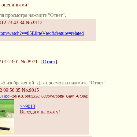
я опенингами!
ля просмотра нажмите "Ответ".
12 23:43:34
No.9112
com/watch?v=85E8rteVtec&feature=related
 01:23:01
No.8971
[
Ответ
]
-5 изображений. Для просмотра нажмите "Ответ".
2 09:56:35
No.9015
AR.jpg
-(
60 KB, 600x338, 600px-Upotte_Galil_AR.jpg
)
>>9013
Выходим на охоту!