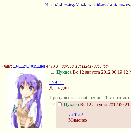
[
d
|
an
-
b
-
bro
-
fr
-
gf
-
hr
-
l
-
m
-
maid
-
med
-
mi
-
mu
-
ne
-
Файл:
1341124170351.jpg
-(
73 KB, 400x660, 1341124170351.jpg
)
Цукаса
Вс 12 августа 2012 00:19:12
>>9141
Да, ладно.
Пропущено -1 сообщений. Для просмотр
>>
Цукаса
Вс 12 августа 2012 00:21
>>9142
Мимонах