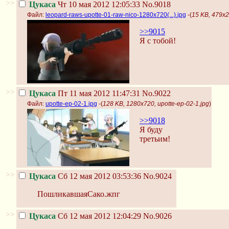
>>
Цукаса
Чт 10 мая 2012 12:05:33
No.9018
Файл:
leopard-raws-upotte-01-raw-nico-1280x720(...).jpg
-(
15 KB, 479x2
>>9015
Я с тобой!
>>
Цукаса
Пт 11 мая 2012 11:47:31
No.9022
Файл:
upotte-ep-02-1.jpg
-(
128 KB, 1280x720, upotte-ep-02-1.jpg
)
>>9018
Я буду
третьим!
>>
Цукаса
Сб 12 мая 2012 03:53:36
No.9024
ПошликавшаяСако.жпг
>>
Цукаса
Сб 12 мая 2012 12:04:29
No.9026