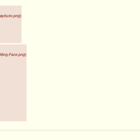
_мудило.png
)
-Ming-Face.png
)