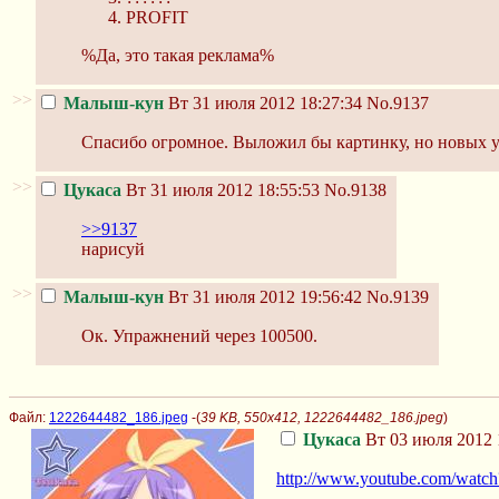
PROFIT
%Да, это такая реклама%
>>
Малыш-кун
Вт 31 июля 2012 18:27:34
No.9137
Спасибо огромное. Выложил бы картинку, но новых у 
>>
Цукаса
Вт 31 июля 2012 18:55:53
No.9138
>>9137
нарисуй
>>
Малыш-кун
Вт 31 июля 2012 19:56:42
No.9139
Ок. Упражнений через 100500.
Файл:
1222644482_186.jpeg
-(
39 KB, 550x412, 1222644482_186.jpeg
)
Цукаса
Вт 03 июля 2012 
http://www.youtube.com/wat