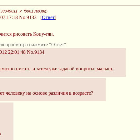
238049011_x_fb0613a0.jpg
)
07:17:18
No.9133
[
Ответ
]
чится рисовать Кону-тян.
ля просмотра нажмите "Ответ".
12 22:01:48
No.9134
амотно писать, а затем уже задавай вопросы, малыш.
 человеку на основе различия в возрасте?
з