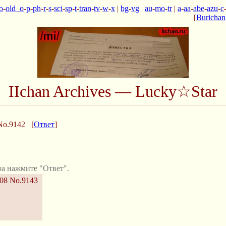
o
-
old_o
-
p
-
ph
-
r
-
s
-
sci
-
sp
-
t
-
tran
-
tv
-
w
-
x
|
bg
-
vg
|
au
-
mo
-
tr
|
a
-
aa
-
abe
-
azu
-
c
[
Burichan
IIchan Archives — Lucky☆Star
No.9142
[
Ответ
]
а нажмите "Ответ".
:08
No.9143