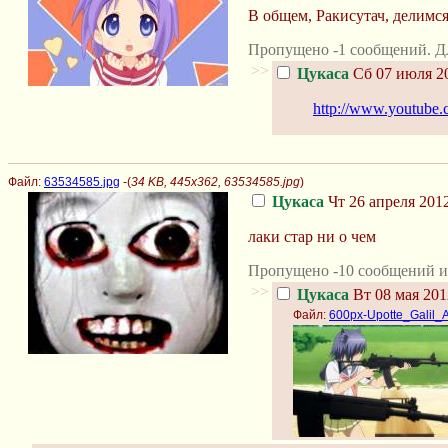
В общем, Ракисутач, делимс
Пропущено -1 сообщений. Д
>>
Цукаса
Сб 07 июля 20
http://www.youtube.
Файл:
63534585.jpg
-(
34 KB, 445x362, 63534585.jpg
)
Цукаса
Чт 26 апреля 2012
лаки стар ни о чем
Пропущено -10 сообщений и 
>>
Цукаса
Вт 08 мая 201
Файл:
600px-Upotte_Galil_