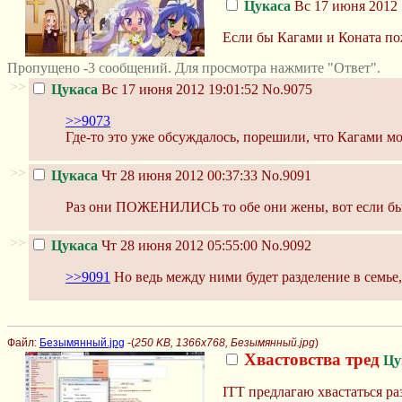
Цукаса
Вс 17 июня 2012 
Если бы Кагами и Коната по
Пропущено -3 сообщений. Для просмотра нажмите "Ответ".
>>
Цукаса
Вс 17 июня 2012 19:01:52
No.9075
>>9073
Где-то это уже обсуждалось, порешили, что Кагами м
>>
Цукаса
Чт 28 июня 2012 00:37:33
No.9091
Раз они ПОЖЕНИЛИСЬ то обе они жены, вот если бы
>>
Цукаса
Чт 28 июня 2012 05:55:00
No.9092
>>9091
Но ведь между ними будет разделение в семье
Файл:
Безымянный.jpg
-(
250 KB, 1366x768, Безымянный.jpg
)
Хвастовства тред
Цу
ITT предлагаю хвастаться ра