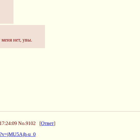
меня нет, увы.
17:24:09
No.9102
[
Ответ
]
ch?v=jMU5Ajh-u_0