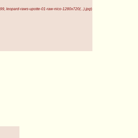
99, leopard-raws-upotte-01-raw-nico-1280x720(...).jpg
)