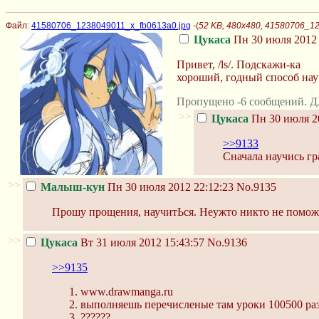
Файл:
41580706_1238049011_x_fb0613a0.jpg
-(
52 KB, 480x480, 41580706_1
Цукаса
Пн 30 июля 2012 
Привет, /ls/. Подскажи-кa
хороший, годный способ нау
Пропущено -6 сообщений. Д
>>
Цукаса
Пн 30 июля 20
>>9133
Сначала научись гр
>>
Малыш-кун
Пн 30 июля 2012 22:12:23
No.9135
Прошу прощения, научитЬся. Неужто никто не поможет
>>
Цукаса
Вт 31 июля 2012 15:43:57
No.9136
>>9135
www.drawmanga.ru
выполняешь перечисленые там уроки 100500 ра
??????