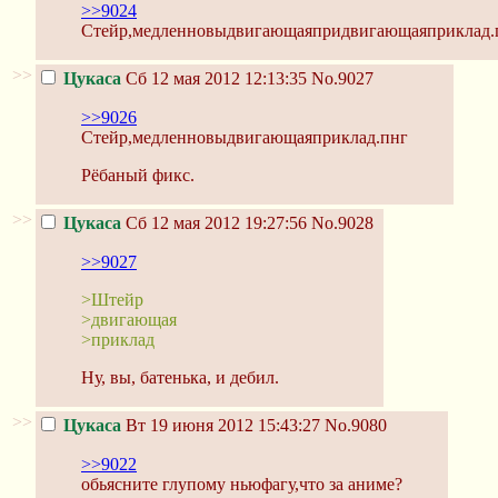
>>9024
Стейр,медленновыдвигающаяпридвигающаяприклад.
>>
Цукаса
Сб 12 мая 2012 12:13:35
No.9027
>>9026
Стейр,медленновыдвигающаяприклад.пнг
Рёбаный фикс.
>>
Цукаса
Сб 12 мая 2012 19:27:56
No.9028
>>9027
>Штейр
>двигающая
>приклад
Ну, вы, батенька, и дебил.
>>
Цукаса
Вт 19 июня 2012 15:43:27
No.9080
>>9022
обьясните глупому ньюфагу,что за аниме?