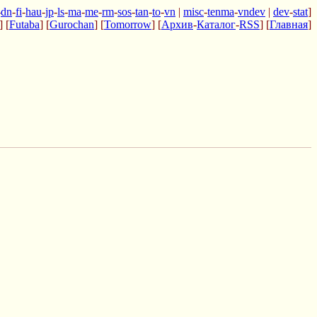
-
dn
-
fi
-
hau
-
jp
-
ls
-
ma
-
me
-
rm
-
sos
-
tan
-
to
-
vn
|
misc
-
tenma
-
vndev
|
dev
-
stat
]
] [
Futaba
] [
Gurochan
] [
Tomorrow
] [
Архив
-
Каталог
-
RSS
] [
Главная
]