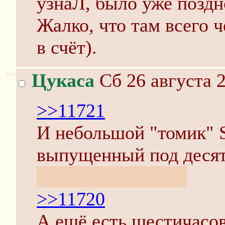
узнаЛ, было уже поздн
Жалко, что там всего ч
в счёт).
>>
Цукаса
Сб 26 августа 2
>>11721
И небольшой "томик" S
выпущенный под деся
всплакнуть можно
>>11720
А ещё есть шестичасов