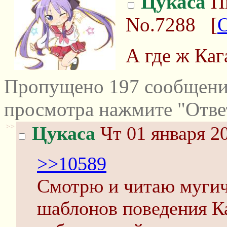
Цукаса
Пн
No.7288
[
А где ж Каг
Пропущено 197 сообщений
просмотра нажмите "Отве
>>
Цукаса
Чт 01 января 20
>>10589
Смотрю и читаю мугичк
шаблонов поведения К