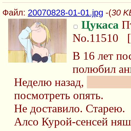
Файл:
20070828-01-01.jpg
-(
30 K
Цукаса
Пт
No.11510
[
В 16 лет по
полюбил ан
Неделю назад,
под кай
посмотреть опять.
Не доставило. Старею.
Алсо Курой-сенсей няш