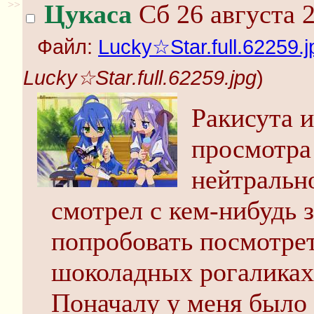
>>
Цукаса
Сб 26 августа 2
Файл:
Lucky☆Star.full.62259.j
Lucky☆Star.full.62259.jpg
)
Ракисута 
просмотр
нейтрально
смотрел с кем-нибудь 
попробовать посмотрет
шоколадных рогаликах
Поначалу у меня было 