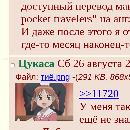
доступный перевод манг
pocket travelers" на ан
И даже после этого я о
где-то месяц наконец-т
>>
Цукаса
Сб 26 августа 2
Файл:
тиё.png
-(
291 KB, 868x
>>11720
У меня так
ещё не зна