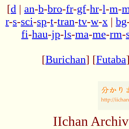
[
d
|
an
-
b
-
bro
-
fr
-
gf
-
hr
-
l
-
m
-
m
r
-
s
-
sci
-
sp
-
t
-
tran
-
tv
-
w
-
x
|
bg
fi
-
hau
-
jp
-
ls
-
ma
-
me
-
rm
-
[
Burichan
] [
Futaba
IIchan Archi