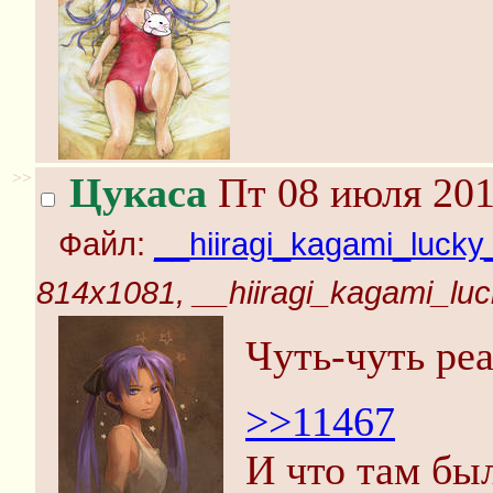
>>
Цукаса
Пт 08 июля 201
Файл:
__hiiragi_kagami_lucky
814x1081, __hiiragi_kagami_luc
Чуть-чуть ре
>>11467
И что там бы