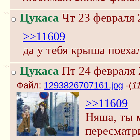
>>
Цукаса
Чт 23 февраля 
>>11609
да у тебя крыша поеха
>>
Цукаса
Пт 24 февраля 
Файл:
1293826707161.jpg
-(
1
>>11609
Няша, ты 
пересмат