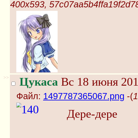
400x593, 57c07aa5b4ffa19f2d7
>>
Цукаса
Вс 18 июня 201
Файл:
1497787365067.png
-(
1
Дере-дере