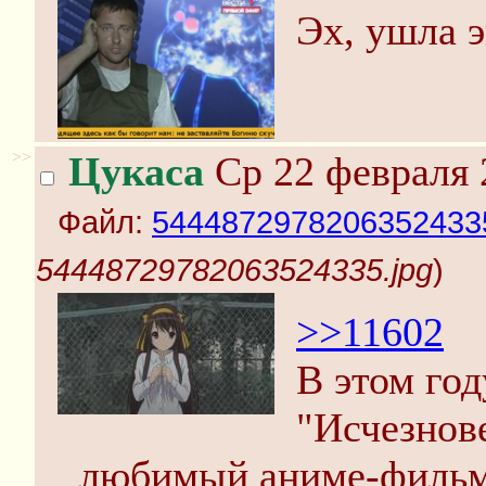
Эх, ушла э
>>
Цукаса
Ср 22 февраля 
Файл:
54448729782063524335
54448729782063524335.jpg
)
>>11602
В этом год
"Исчезнов
любимый аниме-фильм