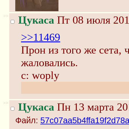
>>
Цукаса
Пт 08 июля 201
>>11469
Прон из того же сета, 
жаловались.
c: woply
А Мисао-тред почисти
>>
Цукаса
Пн 13 марта 20
Файл:
57c07aa5b4ffa19f2d78a