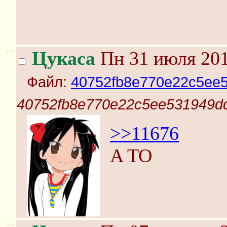
>>
Цукаса
Пн 31 июля 201
Файл:
40752fb8e770e22c5ee
40752fb8e770e22c5ee531949d
>>11676
A TO
>>