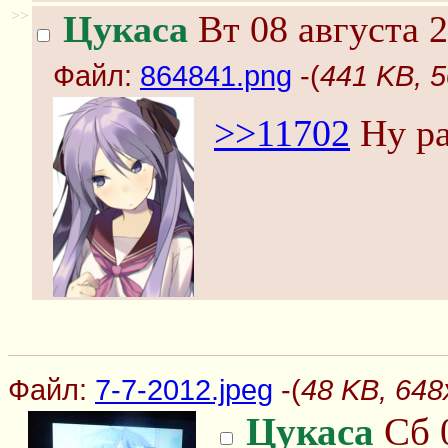
>>
Цукаса
Вт 08 августа 2
Файл:
864841.png
-(
441 KB, 
>>11702
Ну ра
Файл:
7-7-2012.jpeg
-(
48 KB, 648
Цукаса
Сб 0