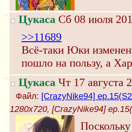
>>
Цукаса
Сб 08 июля 201
>>11689
Всё-таки Юки изменени
пошло на пользу, а Ха
>>
Цукаса
Чт 17 августа 2
Файл:
[CrazyNike94] ep.15(S2x
1280x720, [CrazyNike94] ep.15(S
Поскольку 