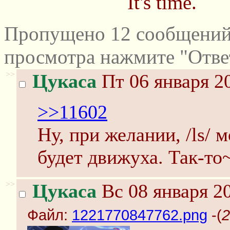
It's time.
Пропущено 12 сообщений 
просмотра нажмите "Отве
>>
Цукаса
Пт 06 января 2
>>11602
Ну, при желании, /ls/ 
будет движуха. Так-то
>>
Цукаса
Вс 08 января 20
Файл:
1221770847762.png
-(
2