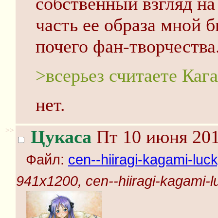
собственный взгляд на
часть ее образа мной б
почего фан-творчества
>всерьез считаете Каг
нет.
>>
Цукаса
Пт 10 июня 201
Файл:
cen--hiiragi-kagami-luck
941x1200, cen--hiiragi-kagami-lu