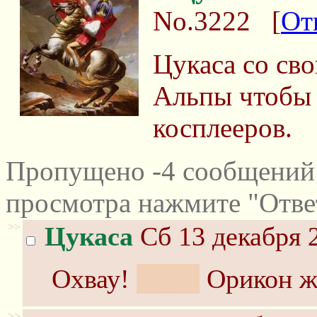
No.3222
[
От
Цукаса со св
Альпы чтобы 
косплееров.
Пропущено -4 сообщений 
просмотра нажмите "Отве
>>
Цукаса
Сб 13 декабря 
Охвау!
@_@
Орикон же
>>