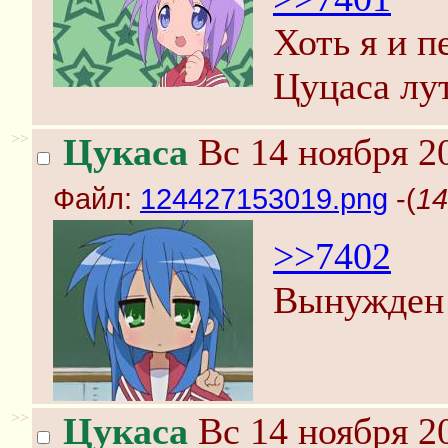
Хоть я и п
Цуцаса лу
>>
Цукаса
Вс 14 ноября 2
Файл:
124427153019.png
-(
14
>>7402
Вынужден 
>>
Цукаса
Вс 14 ноября 2