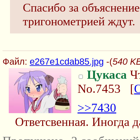
Спасибо за объяснение
тригонометрией ждут.
Файл:
e267e1cdab85.jpg
-(
540 KB
Цукаса
Чт
No.7453
[
>>7430
Ответсвенная. Иногда д