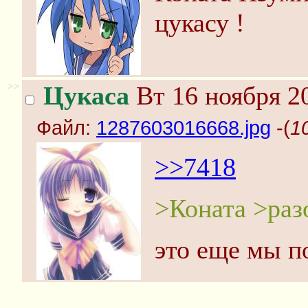
цукасу !
>>
Цукаса
Вт 16 ноября 2
Файл:
1287603016668.jpg
-(
1
>>7418
>Коната >разо
это еще мы п