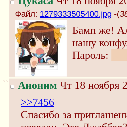
Цукаса
Чт 18 ноября 2
Файл:
1279333505400.jpg
-(
3
Бамп же! Ал
нашу конфу.
Пароль:
our
>>
Аноним
Чт 18 ноября 2
>>7456
Спасибо за приглашение