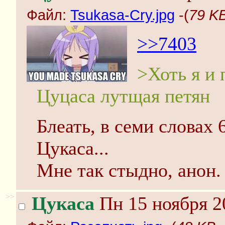
Файл:
Tsukasa-Cry.jpg
-(
79 KB
>>7403
>Хоть я и 
Цуцаса лутщая петян
Блеать, в семи словах 
Цукаса...
Мне так стыдно, анон.
>>
Цукаса
Пн 15 ноября 2