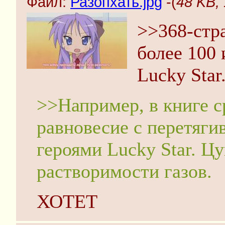
Файл:
Разопхать.jpg
-(
48 KB,
>>368-стр
более 100
Lucky Star
>>Например, в книге 
равновесие с перетяги
героями Lucky Star. Цу
растворимости газов.
ХОТЕТ