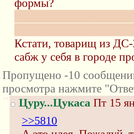
формы?
(хотелось бы с Конатой,
всем мечтам суждено с
Кстати, товарищ из ДС-
сабж у себя в городе п
Пропущено -10 сообщений
просмотра нажмите "Отве
>>
Цуру...Цукаса
Пт 15 ян
>>5810
А это идея. Пожалуй, т