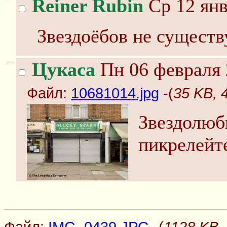
Reiner Rubin
Ср 12 янв
Звездоёбов не существ
>>
Цукаса
Пн 06 февраля 
Файл:
10681014.jpg
-(
35 KB, 
Звездолюб
пикрелейт
Файл:
IMG_0439.JPG
-(
1128 KB,