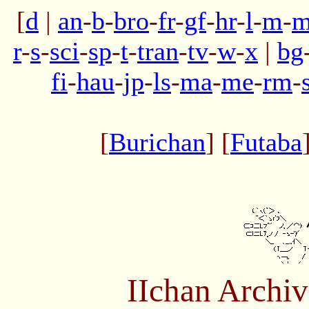
[
d
|
an
-
b
-
bro
-
fr
-
gf
-
hr
-
l
-
m
-
m
r
-
s
-
sci
-
sp
-
t
-
tran
-
tv
-
w
-
x
|
bg
fi
-
hau
-
jp
-
ls
-
ma
-
me
-
rm
-
[
Burichan
] [
Futaba
IIchan Archi