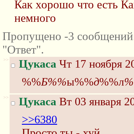
Как хорошо что есть Ка
немного
Пропущено -3 сообщений
"Ответ".
>>
Цукаса
Чт 17 ноября 2
%%
Б%%
ы%%
д
%%л
%
>>
Цукаса
Вт 03 января 20
>>6380
Просто ты - хуй.