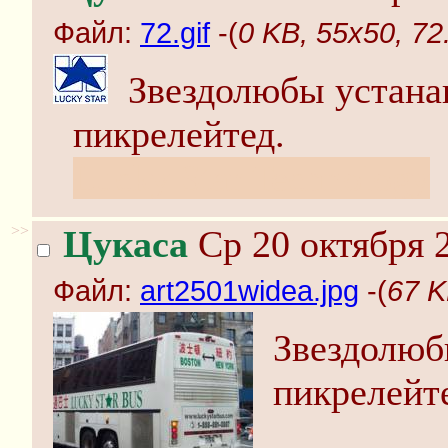
Файл:
72.gif
-(
0 KB, 55x50, 72.
Звездолюбы устана
пикрелейтед.
Lucky Star Technology
>>
Цукаса
Ср 20 октября 2
Файл:
art2501widea.jpg
-(
67 K
Звездолюбы
пикрелейт