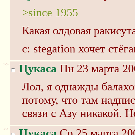
>since 1955
Какая олдовая ракисут
c: stegation хочет стё
>>
Цукаса
Пн 23 марта 20
Лол, я однажды балахо
потому, что там надпи
связи с Азу никакой. Н
>>
Цукаса
Ср 25 марта 20