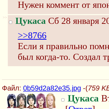
Нужен коммент от япо
>>
Цукаса
Сб 28 января 2
>>8766
Если я правильно помн
был когда-то. Создал т
Файл:
0b59d2a82e35.jpg
-(
759 KB
Цукаса
Вт