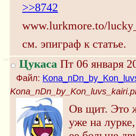
>>8742
www.lurkmore.to/lucky_
см. эпиграф к статье.
>>
Цукаса
Пт 06 января 2
Файл:
Kona_nDn_by_Kon_luvs
Kona_nDn_by_Kon_luvs_kairi.p
Ов щит. Это 
уже на лурке
ее больше дву