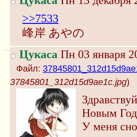
Цукаса
Пн 13 декабря 
>>7533
峰岸 あやの
>>
Цукаса
Пн 03 января 2
Файл:
37845801_312d15d9ae1
37845801_312d15d9ae1c.jpg
)
Здравствуй
Новым Год
У меня сно