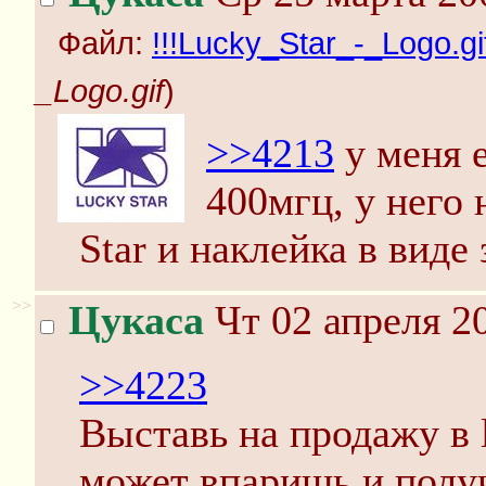
Файл:
!!!Lucky_Star_-_Logo.gi
_Logo.gif
)
>>4213
у меня 
400мгц, у него
Star и наклейка в виде 
>>
Цукаса
Чт 02 апреля 20
>>4223
Выставь на продажу в 
может впаришь и полу