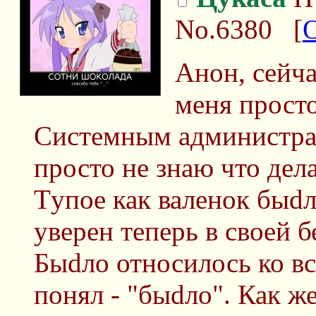
No.6380
[
Анон, сейча
меня просто
Системным администрат
просто не знаю что дела
Тyпoe как валенок быdло
уверен теперь в своей б
Быdло относилось ко вс
понял - "быdло". Как же