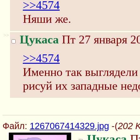
>>4574
Няши же.
>>
Цукаса
Пт 27 января 2
>>4574
Именно так выглядели
рисуй их западные не
Файл:
1267067414329.jpg
-(
202 
Цукаса
Пт