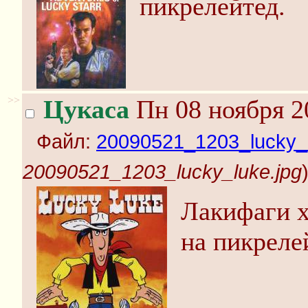
пикрелейтед.
>>
Цукаса
Пн 08 ноября 2
Файл:
20090521_1203_lucky_l
20090521_1203_lucky_luke.jpg
Лакифаги х
на пикрелей