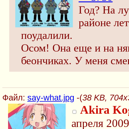
Год? На лу
районе лет
поудалили.
Осом! Она еще и на ня
беончиках. У меня сме
Файл:
say-what.jpg
-(
38 KB, 704x
Akira Ko
апреля 2009