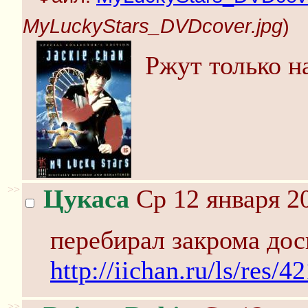
MyLuckyStars_DVDcover.jpg
)
Ржут только н
>>
Цукаса
Ср 12 января 20
перебирал закрома дос
http://iichan.ru/ls/res/4
>>