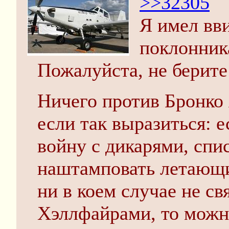
>>32305
Я имел вв
поклонника
Пожалуйста, не берите 
Ничего против Бронко 
если так выразиться: 
войну с дикарями, спис
наштамповать летающи
ни в коем случае не св
Хэллфайрами, то можно