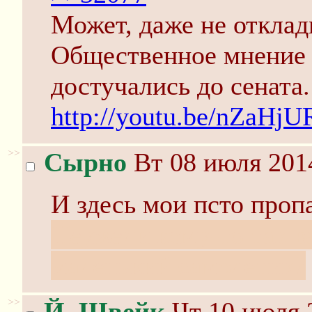
Может, даже не отклад
Общественное мнени
достучались до сената.
http://youtu.be/nZaHj
>>
Сырно
Вт 08 июля 2014
И здесь мои псто проп
Неужели кому-то так в
маленький самолетик?
>>
Й. Швейк
Чт 10 июля 