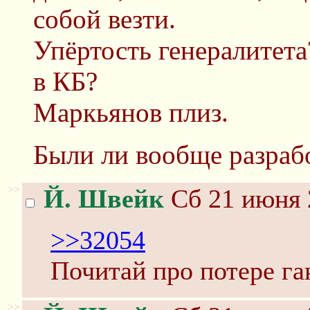
собой везти.
Упёртость генералитет
в КБ?
Маркьянов плиз.
Были ли вообще разраб
>>
Й. Швейк
Сб 21 июня 
>>32054
Почитай про потере га
>>