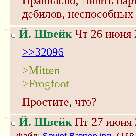
Правильно, гонять парт
дебилов, неспособных д
>>
Й. Швейк
Чт 26 июня 
>>32096
>Мitten
>Frogfoot
Простите, что?
>>
Й. Швейк
Пт 27 июня 