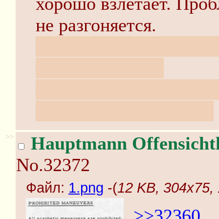
хорошо взлетает. Проб
не разгоняется.
Так было у Flogger/Fro
Известное дело.
И еще, рядовой. Гаупт
прапорщик, а капитан.
>>
Hauptmann Offensichtl
No.32372
Файл:
1.png
-(
12 KB, 304x75, 
>>32360