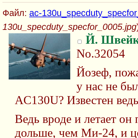
Файл:
ac-130u_specduty_specfor
130u_specduty_specfor_0005.jpg
Й. Швей
No.32054
Йозеф, пожа
у нас не бы
AC130U? Известен ведь
Ведь вроде и летает он
дольше, чем Ми-24, и ц