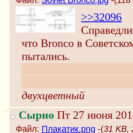
Файл:
Soviet Bronco.jpg
-(
118
>>32096
Справедли
что Bronco в Советско
пытались.
Не взлетел по той же п
Бе-30 - омские турбин
двухцветный
>>
Сырно
Пт 27 июня 201
Файл:
Плакатик.png
-(
31 KB,