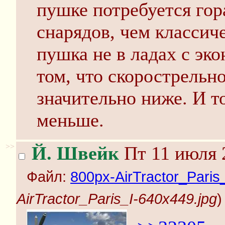
пушке потребуется гор
снарядов, чем классиче
пушка не в ладах с эк
том, что скорострельн
значительно ниже. И т
меньше.
>>
Й. Швейк
Пт 11 июля 
Файл:
800px-AirTractor_Paris
AirTractor_Paris_I-640x449.jpg
)