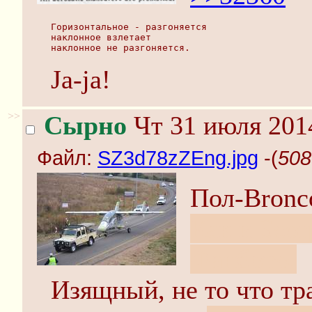
Горизонтальное - разгоняется
наклонное взлетает
наклонное не разгоняется.
Ja-ja!
>>
Сырно
Чт 31 июля 2014
Файл:
SZ3d78zZEng.jpg
-(
508
Пол-Bron
Как и Scor
Фанборо.
Изящный, не то что тр