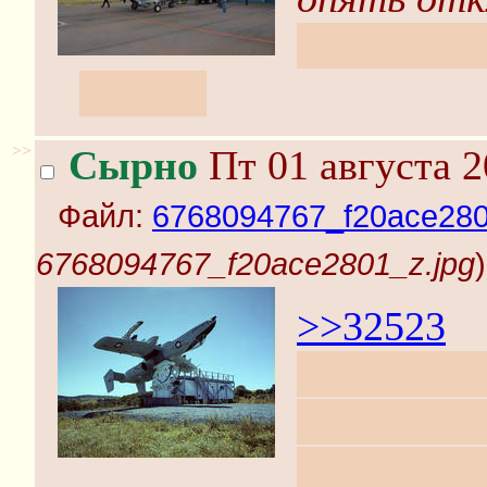
Какие-то 
пошли.
>>
Сырно
Пт 01 августа 2
Файл:
6768094767_f20ace280
6768094767_f20ace2801_z.jpg
)
>>32523
Да какая P
это что-то
возводимы