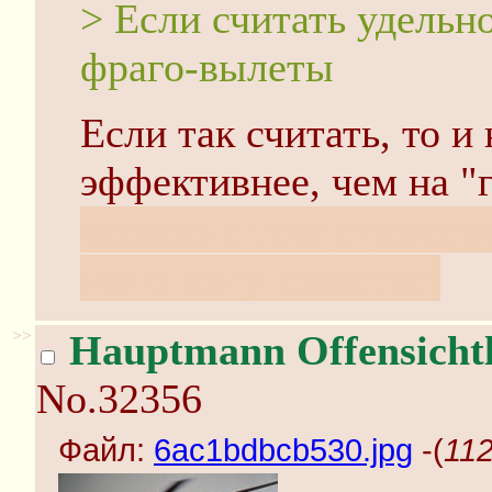
> Если считать удельн
фраго-вылеты
Если так считать, то 
эффективнее, чем на "
вразрез с традиционно
мало кому известен.
>>
Hauptmann Offensichtl
No.32356
Файл:
6ac1bdbcb530.jpg
-(
112