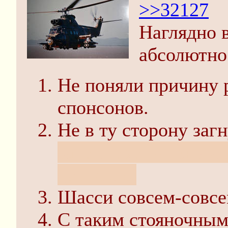
>>32127
Наглядно 
абсолютно
Не поняли причину 
спонсонов.
Не в ту сторону заг
законцовок - явный 
детально.
Шасси совсем-совсем
С таким стояночным