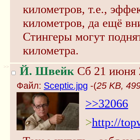
километров, т.е., эффе
километров, да ещё вн
Стингеры могут поднят
километра.
>>
Й. Швейк
Сб 21 июня 
Файл:
Sceptic.jpg
-(
25 KB, 499
>>32066
>
http://top