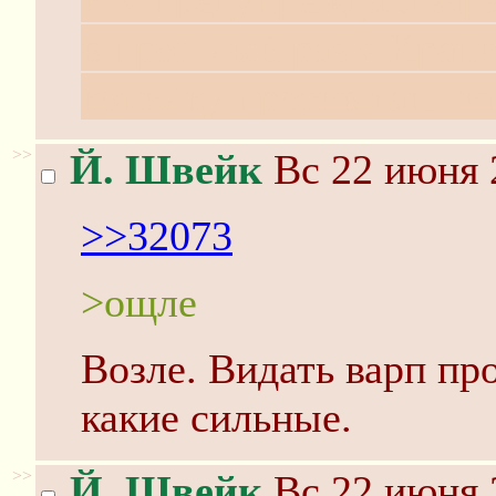
в прошлый раз я Крапик
копилку против ганши
>>
Й. Швейк
Вс 22 июня 
>>32073
>ощле
Возле. Видать варп пр
какие сильные.
>>
Й. Швейк
Вс 22 июня 