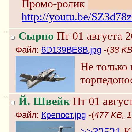
Промо-ролик
одна CG,
http://youtu.be/SZ3d78
>>
Сырно
Пт 01 августа 2
Файл:
6D139BE8B.jpg
-(
38 KB
Не только
торпедоно
>>
Й. Швейк
Пт 01 август
Файл:
Крепост.jpg
-(
477 KB, 
>>32521
К