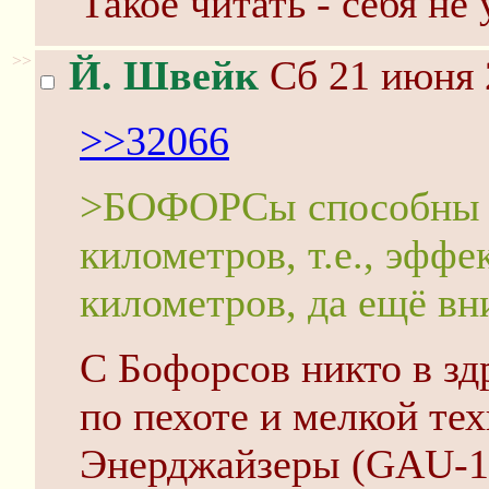
Такое читать - себя не 
>>
Й. Швейк
Сб 21 июня 
>>32066
>БОФОРСы способны с
километров, т.е., эффе
километров, да ещё вн
С Бофорсов никто в зд
по пехоте и мелкой тех
Энерджайзеры (GAU-1