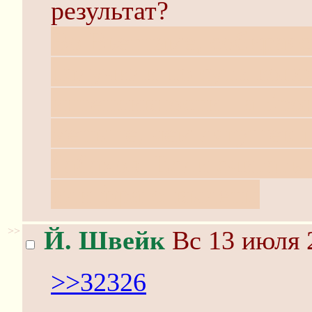
результат?
Во Вьетнаме, собираяс
получили по сути кон
интенсивности - а Бро
меньше, чем лягушек 
6a6axoв. Если считать
или фраго-вылеты
>>
Й. Швейк
Вс 13 июля 
>>32326