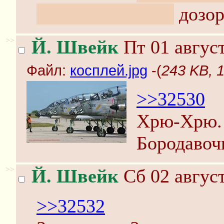
функционально -
дозор
>>
Й. Швейк
Пт 01 август
Файл:
косплей.jpg
-(
243 KB, 
>>32530
Хрю-Хрю. 
Бородавоч
>>
Й. Швейк
Сб 02 август
>>32532