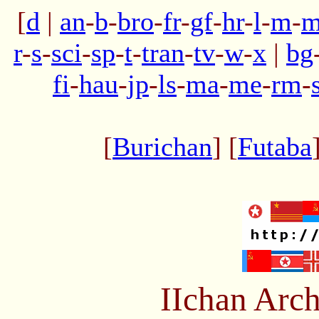
[
d
|
an
-
b
-
bro
-
fr
-
gf
-
hr
-
l
-
m
-
m
r
-
s
-
sci
-
sp
-
t
-
tran
-
tv
-
w
-
x
|
bg
fi
-
hau
-
jp
-
ls
-
ma
-
me
-
rm
-
[
Burichan
] [
Futaba
IIchan Arc