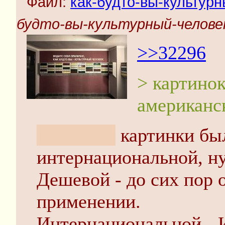
Файл:
как-будто-вы-культурн
будто-вы-культурный-человек
>>32296
> картинок
американс
Потертые
картинки бы
интернациональной, н
Дешевой - до сих пор 
применении.
Интернациональной - 