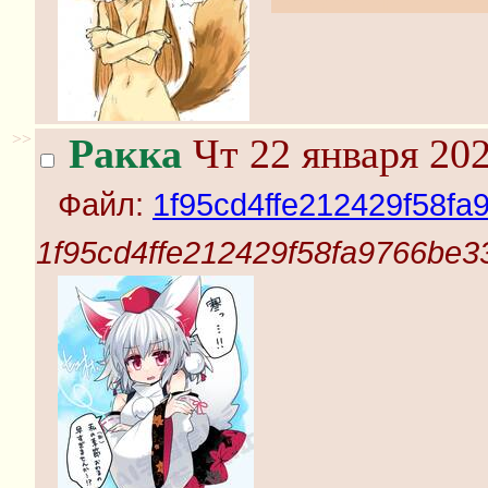
>>
Ракка
Чт 22 января 202
Файл:
1f95cd4ffe212429f58fa
1f95cd4ffe212429f58fa9766be3