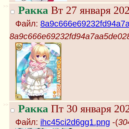
>>
Ракка
Вт 27 января 202
Файл:
8a9c666e69232fd94a7a
8a9c666e69232fd94a7aa5de028
>>
Ракка
Пт 30 января 202
Файл:
ihc45ci2d6gg1.png
-(
30