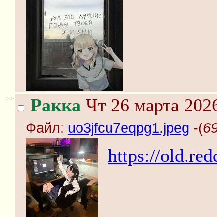
>>
Ракка
Чт 26 марта 2026
Файл:
uo3jfcu7eqpg1.jpeg
-(
69
https://old.r