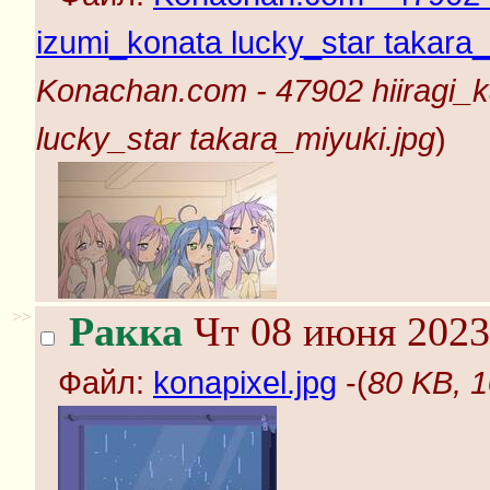
izumi_konata lucky_star takara_
Konachan.com - 47902 hiiragi_k
lucky_star takara_miyuki.jpg
)
>>
Ракка
Чт 08 июня 2023
Файл:
konapixel.jpg
-(
80 KB, 1