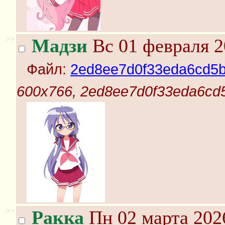
>>
Мадзи
Вс 01 февраля 2
Файл:
2ed8ee7d0f33eda6cd5b
600x766, 2ed8ee7d0f33eda6cd
>>
Ракка
Пн 02 марта 202