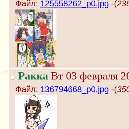
Файл:
125558262_p0.jpg
-(
23
>>
Ракка
Вт 03 февраля 20
Файл:
136794668_p0.jpg
-(
35