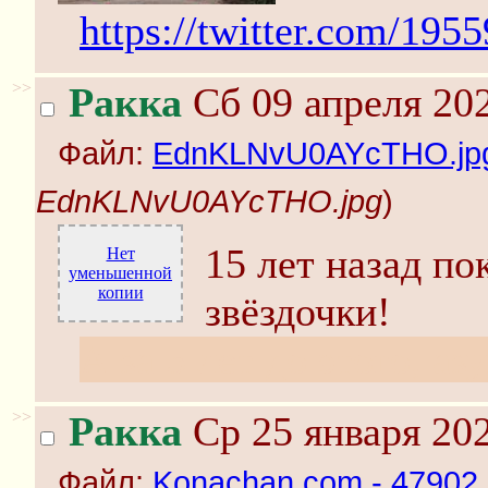
https://twitter.com/19
>>
Ракка
Сб 09 апреля 202
Файл:
EdnKLNvU0AYcTHO.jp
EdnKLNvU0AYcTHO.jpg
)
15 лет назад по
Нет
уменьшенной
копии
звёздочки!
А за 5 лет до этого, аз
>>
Ракка
Ср 25 января 202
Файл:
Konachan.com - 47902 h