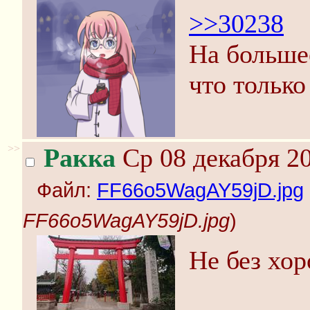
>>30238
На большее
что только
>>
Ракка
Ср 08 декабря 20
Файл:
FF66o5WagAY59jD.jpg
FF66o5WagAY59jD.jpg
)
Не без хо