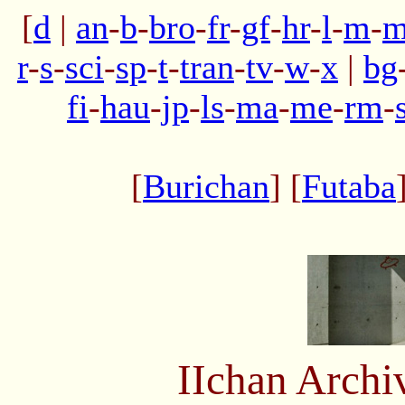
[
d
|
an
-
b
-
bro
-
fr
-
gf
-
hr
-
l
-
m
-
m
r
-
s
-
sci
-
sp
-
t
-
tran
-
tv
-
w
-
x
|
bg
fi
-
hau
-
jp
-
ls
-
ma
-
me
-
rm
-
[
Burichan
] [
Futaba
IIchan Arch