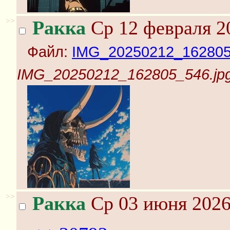
>>
Ракка
Ср 12 февраля 2
Файл:
IMG_20250212_162805
IMG_20250212_162805_546.jp
>>
Ракка
Ср 03 июня 2026