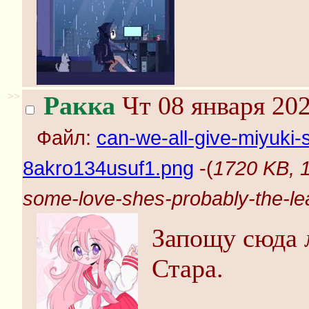
>>
Ракка
Чт 08 января 202
Файл:
can-we-all-give-miyuki-
8akro134usuf1.png
-(
1720 KB, 1
some-love-shes-probably-the-le
Запощу сюда 
Стара.