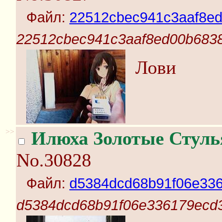
Файл:
22512cbec941c3aaf8ed
22512cbec941c3aaf8ed00b6838
Лови
>>
Илюха Золотые Стуль
No.30828
Файл:
d5384dcd68b91f06e336
d5384dcd68b91f06e336179ecd3