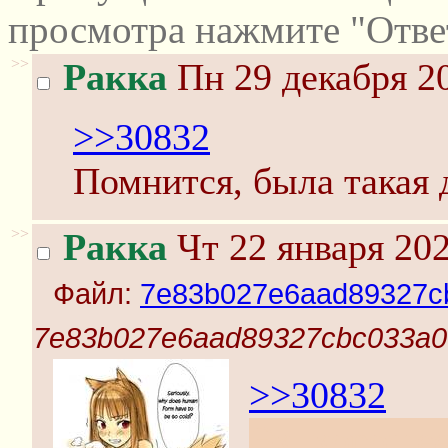
просмотра нажмите "Отве
>>
Ракка
Пн 29 декабря 20
>>30832
Помнится, была такая д
>>
Ракка
Чт 22 января 202
Файл:
7e83b027e6aad89327c
7e83b027e6aad89327cbc033a0
>>30832
Эх, хорошее