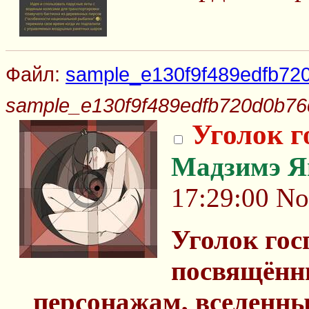
Файл:
sample_e130f9f489edfb72
sample_e130f9f489edfb720d0b76
Уголок г
Мадзимэ Я
17:29:00
No
Уголок гос
посвящённы
персонажам, вселенны