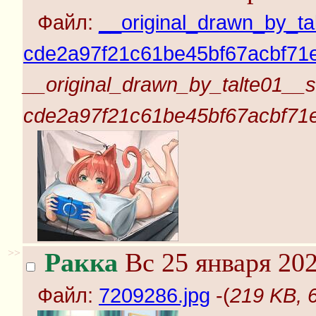
Файл:
__original_drawn_by_ta
cde2a97f21c61be45bf67acbf71e
__original_drawn_by_talte01__
cde2a97f21c61be45bf67acbf71e
>>
Ракка
Вс 25 января 202
Файл:
7209286.jpg
-(
219 KB, 