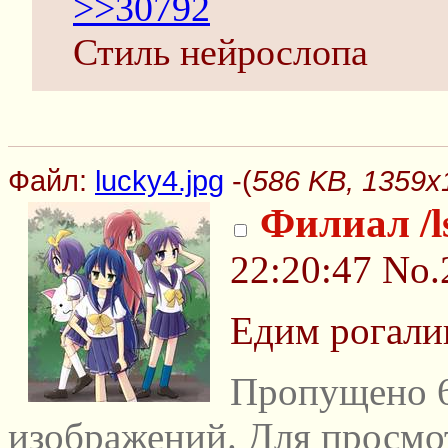
>>30792
Стиль нейрослопа
Файл:
lucky4.jpg
-(
586 KB, 1359x1
Филиал /l
22:20:47
No.
Едим рогали
Пропущено 6
изображений. Для просмо