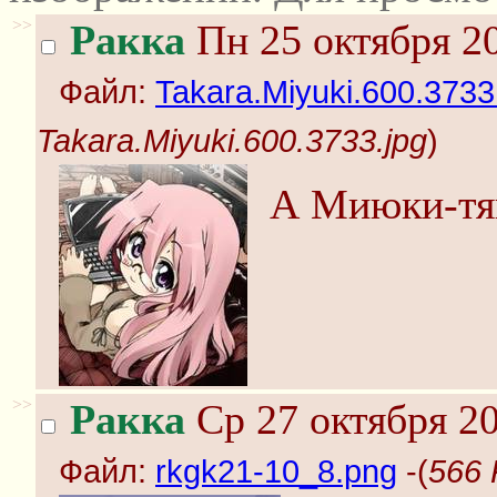
>>
Ракка
Пн 25 октября 20
Файл:
Takara.Miyuki.600.3733
Takara.Miyuki.600.3733.jpg
)
А Миюки-тян
>>
Ракка
Ср 27 октября 20
Файл:
rkgk21-10_8.png
-(
566 