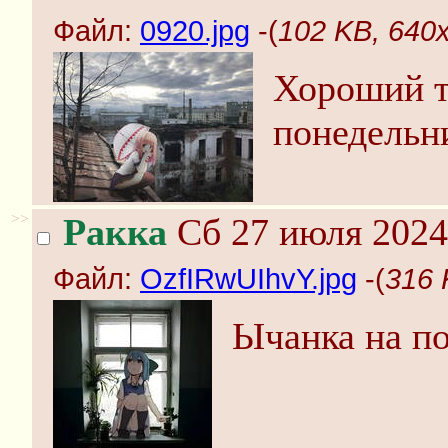
Файл:
0920.jpg
-(
102 KB, 640x
Хороший т
понедельн
>>
Ракка
Сб 27 июля 2024
Файл:
OzfIRwUIhvY.jpg
-(
316 
Ычанка на п