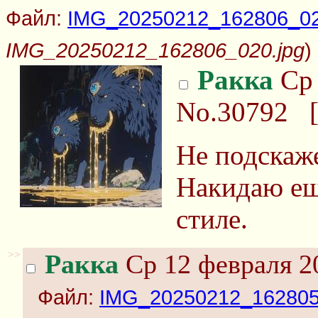
Файл:
IMG_20250212_162806_02
IMG_20250212_162806_020.jpg
)
Ракка
Ср 
No.30792
Не подскаже
Накидаю ещ
стиле.
>>
Ракка
Ср 12 февраля 2
Файл:
IMG_20250212_162805