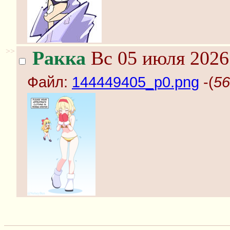
>>
Ракка
Вс 05 июля 2026
Файл:
144449405_p0.png
-(
56