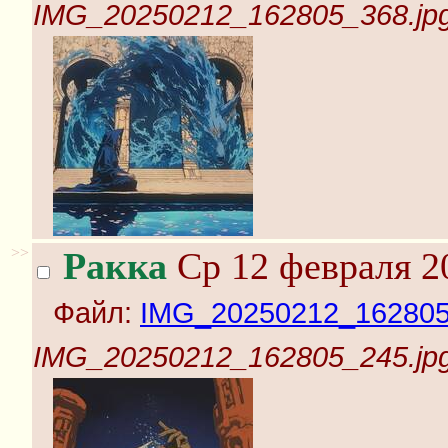
IMG_20250212_162805_368.jp
>>
Ракка
Ср 12 февраля 2
Файл:
IMG_20250212_162805
IMG_20250212_162805_245.jp