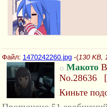
Файл:
1470242260.jpg
-(
130 KB, 
Макото
В
No.28636
Киньте под
Пропущено 51 сообщений 