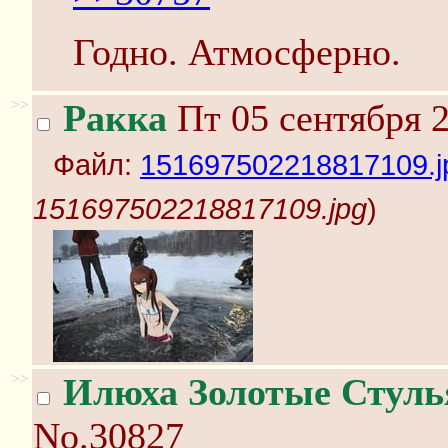
Годно. Атмосферно.
>>
Ракка
Пт 05 сентября 2
Файл:
151697502218817109.j
151697502218817109.jpg
)
>>
Илюха Золотые Стуль
No.30827