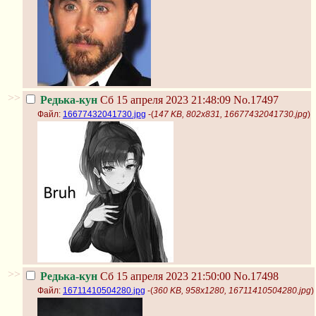
>>
Редька-кун
Сб 15 апреля 2023 21:48:09
No.17497
Файл:
16677432041730.jpg
-(
147 KB, 802x831, 16677432041730.jpg
)
>>
Редька-кун
Сб 15 апреля 2023 21:50:00
No.17498
Файл:
16711410504280.jpg
-(
360 KB, 958x1280, 16711410504280.jpg
)