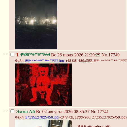
>>
1
Ⱂⱃⱁⱄⰲⰻⱅⰻⱅⰵⰾⱐ
Вс 26 июля 2026 21:29:29
No.17740
Файл:
Ⰱⱁⱈ ⱄⰾⰵⰴⰻⱅ ⰸⰰ ⱅⱁⰱⱁⰺ.jpg
-(
48 KB, 480x360, Ⰱⱁⱈ ⱄⰾⰵⰴⰻⱅ ⰸⰰ ⱅⱁⰱⱁⰺ
>>
Эмма Ай
Вс 02 августа 2026 08:35:37
No.17741
Файл:
17135127025450.jpg
-(
347 KB, 1200x900, 17135127025450.jpg
)
BBBottomless pit!