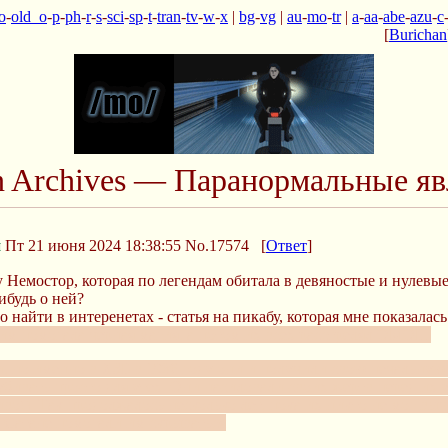
o
-
old_o
-
p
-
ph
-
r
-
s
-
sci
-
sp
-
t
-
tran
-
tv
-
w
-
x
|
bg
-
vg
|
au
-
mo
-
tr
|
a
-
aa
-
abe
-
azu
-
c
[
Burichan
n Archives — Паранормальные я
й
Пт 21 июня 2024 18:38:55
No.17574
[
Ответ
]
у Немостор, которая по легендам обитала в девяностые и нулевы
ибудь о ней?
 найти в интеренетах - статья на пикабу, которая мне показала
 им помогала черная магия, а потом их всех расстрелял ОМОН.
, но именно в ХЗБ в 1986 году они и получили свою печальную 
бивать просто для утех. Они насиловали своих жертв перед их 
живо!). Так продолжалось несколько лет, пока их никто не мог в
ы Сатане помогали им скрываться