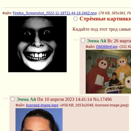
Файл:
Firefox_Screenshot_2022-11-18T11-44-18.346Z.png
-(
78 KB, 395x381, F
Стрёмные картинк
Кидайте под этот тред самы
>>
Эмма Ай
Вс 26 марта
Файл:
DM368mf.jpg
-(
331 K
>>
Эмма Ай
Пн 10 апреля 2023 14:41:14
No.17496
Файл:
licensed-image.jpeg
-(
458 KB, 1653x2048, licensed-image.jpeg
)