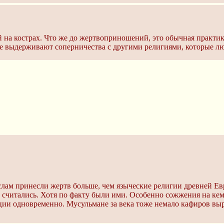
 на кострах. Что же до жертвоприношений, это обычная практик
е выдерживают соперничества с другими религиями, которые лю
слам принесли жертв больше, чем языческие религии древней Е
читались. Хотя по факту были ими. Особенно сожжения на кемад
ции одновременно. Мусульмане за века тоже немало кафиров выре