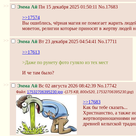
>>
Эмма Ай
Пн 15 декабря 2025 01:50:11
No.17683
>>17574
Вы ошиблись, чёрная магия не помогает жарить людей
моветон, религии которые приносят в жертву людей н
>>
Эмма Ай
Вт 23 декабря 2025 04:54:41
No.17711
>>17613
>Даже по рунету фото гуляло из тех мест
И че там было?
>>
Эмма Ай
Вс 02 августа 2026 08:42:39
No.17742
Файл:
17532706395230.jpg
-(
175 KB, 800x520, 17532706395230.jpg
)
>>17683
Как бы тебе сказать...
Христианство, а также и
жертвоприношениями не с
древней кельтской тради