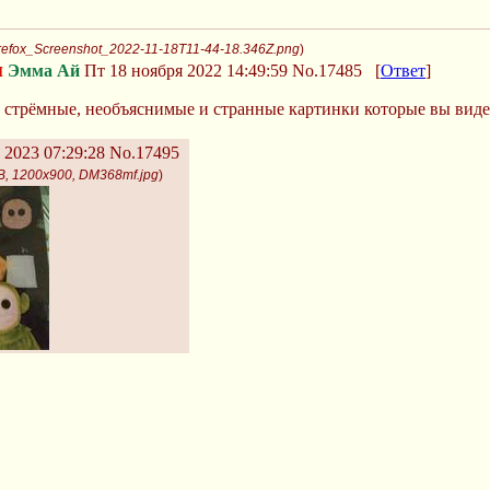
irefox_Screenshot_2022-11-18T11-44-18.346Z.png
)
и
Эмма Ай
Пт 18 ноября 2022 14:49:59
No.17485
[
Ответ
]
е стрёмные, необъяснимые и странные картинки которые вы вид
 2023 07:29:28
No.17495
B, 1200x900, DM368mf.jpg
)