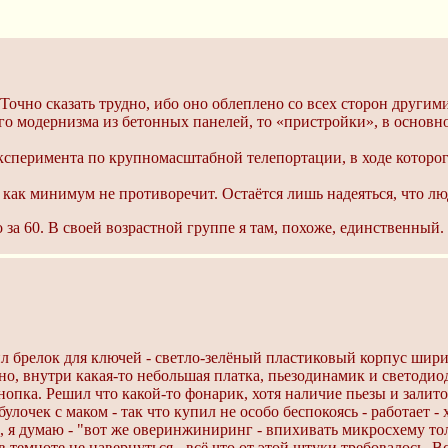
 Точно сказать трудно, ибо оно облеплено со всех сторон други
го модернизма из бетонных панелей, то «пристройки», в основно
эксперимента по крупномасштабной телепортации, в ходе которог
ак минимум не противоречит. Остаётся лишь надеяться, что лю
за 60. В своей возрастной группе я там, похоже, единственный.
ил брелок для ключей - светло-зелёный пластиковый корпус шир
о, внутри какая-то небольшая платка, пьезодинамик и светодиод
опка. Решил что какой-то фонарик, хотя наличие пьезы и залито
лочек с маком - так что купил не особо беспокоясь - работает - 
я думаю - "вот же оверинжиниринг - впихивать микросхему толь
в темноте не навернуться - всё что от этой штуки требовалось. В