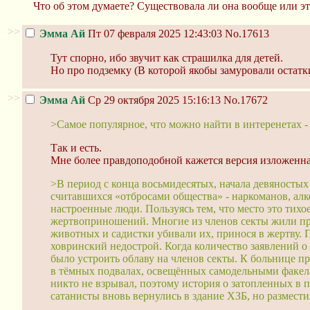
Что об этом думаете? Существовала ли она вообще или э
>>
Эмма Ай
Пт 07 февраля 2025 12:43:03
No.17613
Тут спорно, ибо звучит как страшилка для детей.
Но про подземку (В которой якобы замуровали остатки
>>
Эмма Ай
Ср 29 октября 2025 15:16:13
No.17672
>Самое популярное, что можно найти в интеренетах - 
Так и есть.
Мне более правдоподобной кажется версия изложенная
>В период с конца восьмидесятых, начала девяностых 
считавшихся «отбросами общества» - наркоманов, ал
настроенные люди. Пользуясь тем, что место это тих
жертвоприношений. Многие из членов секты жили п
животных и садистки убивали их, принося в жертву.
ховринский недострой. Когда количество заявлений 
было устроить облаву на членов секты. К больнице 
в тёмных подвалах, освещённых самодельными факелам
никто не взрывал, поэтому история о затопленных в 
сатанисты вновь вернулись в здание ХЗБ, но размести