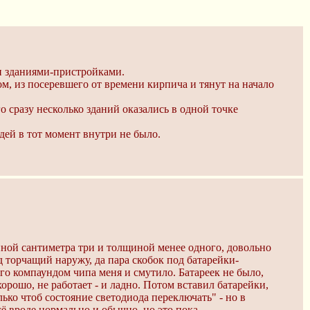
ми зданиями-пристройками.
м, из посеревшего от времени кирпича и тянут на начало
о сразу несколько зданий оказались в одной точке
дей в тот момент внутри не было.
иной сантиметра три и толщиной менее одного, довольно
 торчащий наружу, да пара скобок под батарейки-
го компаундом чипа меня и смутило. Батареек не было,
хорошо, не работает - и ладно. Потом вставил батарейки,
ко чтоб состояние светодиода переключать" - но в
сё вроде нормально и обычно, но это пока.