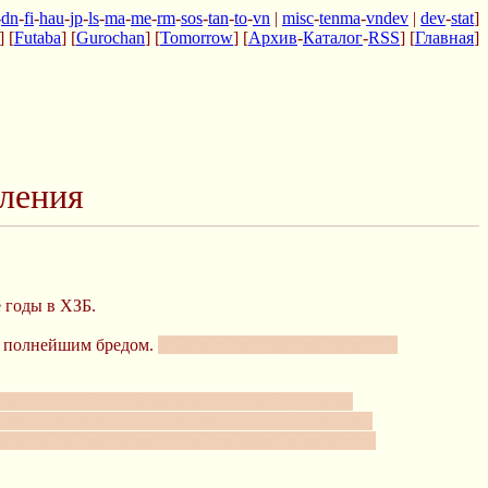
-
dn
-
fi
-
hau
-
jp
-
ls
-
ma
-
me
-
rm
-
sos
-
tan
-
to
-
vn
|
misc
-
tenma
-
vndev
|
dev
-
stat
]
] [
Futaba
] [
Gurochan
] [
Tomorrow
] [
Архив
-
Каталог
-
RSS
] [
Главная
]
вления
е годы в ХЗБ.
сь полнейшим бредом.
Мол сатанюги убивали людей и
известность. Они заманивали в ХЗБ и убивали
умерщвлением, а после их смерти могли пожарить
ычислить. К тому моменту их там было примерно 50