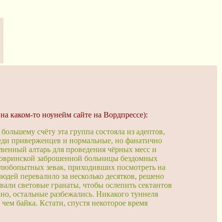
а каком-то ноунейм сайте на Вордпрессе):
большему счёту эта группа состояла из адептов,
реди приверженцев и нормальные, но фанатично
твенный алтарь для проведения чёрных месс и
Ховринской заброшенной больницы бездомных
и любопытных зевак, приходивших посмотреть на
дей перевалило за несколько десятков, решено
али световые гранаты, чтобы ослепить сектантов
но, остальные разбежались. Никакого туннеля
чем байка. Кстати, спустя некоторое время