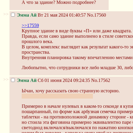
А что за здание? Можно подробнее?
>>
Эмма Ай
Вт 21 мая 2024 01:40:57
No.17560
>>17559
Крупное здание в виде буквы «П» или даже квадрата.
Правда, если само здание выполнено в стиле советско
прошлого века.
В целом, комплекс выглядит как результат какого-то 
пространства.
Внутренняя планировка такому впечатлению местами к
Любопытно, что сотрудники все либо младше 30, либо 
>>
Эмма Ай
Сб 01 июня 2024 09:24:35
No.17562
Ычан, хочу рассказать свою странную историю.
Но ничего жуткого в ней тоже нет.
Примерно в начале нулевых в каком-то секонде я куп
пошарпанный, по форме как арбузная семечка примерн
таблетки - на противоположной динамику стороне - кн
но стоила эта фиговина примерно эквивалентно паре бу
светодиод включался/выключался по нажатию кнопки, 
целом был доволен - капелька света чтоб на лестнице 