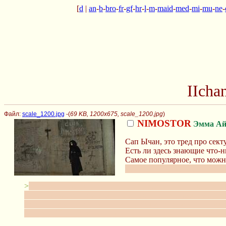
[
d
|
an
-
b
-
bro
-
fr
-
gf
-
hr
-
l
-
m
-
maid
-
med
-
mi
-
mu
-
ne
-
IIcha
Файл:
scale_1200.jpg
-(
69 KB, 1200x675, scale_1200.jpg
)
NIMOSTOR
Эмма А
Сап Ычан, это тред про сект
Есть ли здесь знающие что-н
Самое популярное, что можно
жарили их на кострах, в чем
>
Они уже успели “прославиться” своими преступлениями
народ пачками. Делали жертвоприношения, также могли у
их мясо на костре и съесть (а порой жарили на костре за
человек. И то ли их черные мессы, заклинания и молитв