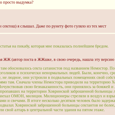
то просто выдумка?
 сектош) я слышал. Даже по рунету фото гуляло из тех мест
статья на пикабу, которая мне показалась полнейшим бредом.
 ЖЖ (автор поста в ЖЖшке, в свою очередь, нашла эту версию н
там обосновалось секта сатанистов под названием Немостор. По 
коголиков и психически ненормальных людей. Были, конечно, с
ое, не людное, они устроили в подвальных помещениях свой собс
рямо там. Сначала члены Немостора приводили на территорию 
 Почувствовав свою безнаказанность, они принялись за бомжей 
о пропавших на территории Ховринской заброшенной больницы лю
приехал ОМОН, милиция. Милиционеры стреляли в воздух и взрыв
и и свечами. В итоге несколько десятков человек было задержа
подвалах Ховринской заброшенной больницы сектантов не более, 
ли свой алтарь в центральной части здания на пятом этаже.