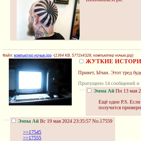
Файл:
компьютер ночью.jpg
-(
1364 KB, 5772x4328, компьютер ночью.jpg
)
ЖУТКИЕ ИСТОРИ
Привет, Ычан. Этот тред бу
Пропущено 14 сообщений и 
>>
Эмма Ай
Пн 13 мая 2
Ещё один P.S. Если
получится примерно
>>
Эмма Ай
Вс 19 мая 2024 23:35:57
No.17559
>>17545
>>17555