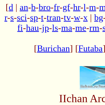
[
d
|
an
-
b
-
bro
-
fr
-
gf
-
hr
-
l
-
m
-
m
r
-
s
-
sci
-
sp
-
t
-
tran
-
tv
-
w
-
x
|
bg
fi
-
hau
-
jp
-
ls
-
ma
-
me
-
rm
-
[
Burichan
] [
Futaba
IIchan Ar