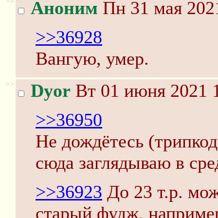
>>
Аноним
Пн 31 мая 2021
>>36928
Вангую, умер.
>>
Dyor
Вт 01 июня 2021 1
>>36950
Не дождётесь (трипкод
сюда заглядываю в сре
>>36923
До 23 т.р. мож
старый фудж, наприме