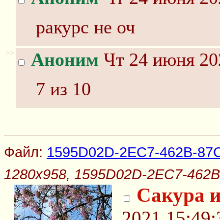
ракурс не оч
>>
Аноним
Чт 24 июня 20
7 из 10
Файл:
1595D02D-2EC7-462B-87
1280x958, 1595D02D-2EC7-462
Сакура и
2021 15:49: