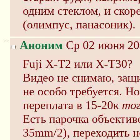
одним стеклом, и скор
(олимпус, панасоник).
>>
Аноним
Ср 02 июня 20
Fuji X-T2 или X-T30?
Видео не снимаю, защи
не особо требуется. Н
переплата в 15-20к
то
Есть парочка объективо
35mm/2), переходить н