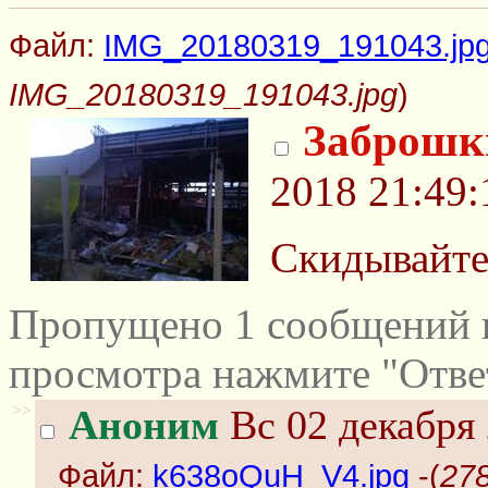
Файл:
IMG_20180319_191043.jp
IMG_20180319_191043.jpg
)
Заброшк
2018 21:49:
Скидывайте
Пропущено 1 сообщений и
просмотра нажмите "Отве
>>
Аноним
Вс 02 декабря 
Файл:
k638oQuH_V4.jpg
-(
27