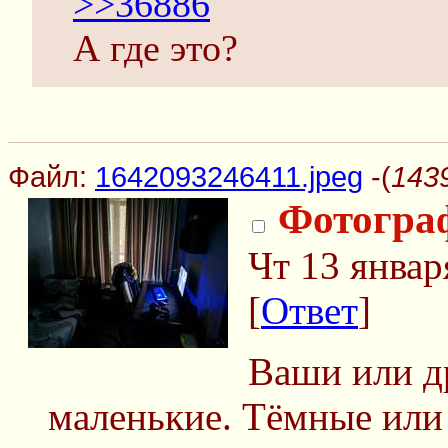
>>36886
А где это?
Файл:
1642093246411.jpeg
-(
143
Фотогра
Чт 13 январ
[
Ответ
]
Ваши или д
маленькие. Тёмные или 