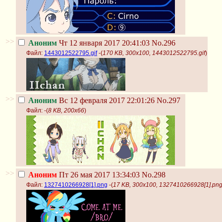
>>
Аноним
Чт 12 января 2017 20:41:03
No.296
Файл:
1443012522795.gif
-(
170 KB, 300x100, 1443012522795.gif
)
>>
Аноним
Вс 12 февраля 2017 22:01:26
No.297
Файл:
-(
8 KB, 200x66
)
>>
Аноним
Пт 26 мая 2017 13:34:03
No.298
Файл:
1327410266928[1].png
-(
17 KB, 300x100, 1327410266928[1].pn