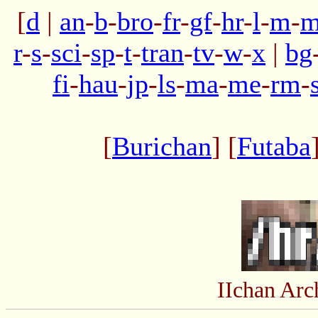
[
d
|
an
-
b
-
bro
-
fr
-
gf
-
hr
-
l
-
m
-
m
r
-
s
-
sci
-
sp
-
t
-
tran
-
tv
-
w
-
x
|
bg
fi
-
hau
-
jp
-
ls
-
ma
-
me
-
rm
-
[
Burichan
] [
Futaba
IIchan Ar