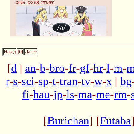
Файл:
-(
22 KB, 200x66
)
Назад
[0]
Далее
[
d
|
an
-
b
-
bro
-
fr
-
gf
-
hr
-
l
-
m
-
m
r
-
s
-
sci
-
sp
-
t
-
tran
-
tv
-
w
-
x
|
bg
fi
-
hau
-
jp
-
ls
-
ma
-
me
-
rm
-
[
Burichan
] [
Futaba