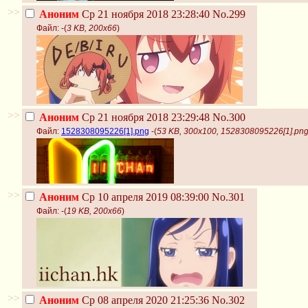
>>
Аноним
Ср 21 ноября 2018 23:28:40
No.299
Файл:
-(
3 KB, 200x66
)
>>
Аноним
Ср 21 ноября 2018 23:29:48
No.300
Файл:
1528308095226[1].png
-(
53 KB, 300x100, 1528308095226[1].pn
>>
Аноним
Ср 10 апреля 2019 08:39:00
No.301
Файл:
-(
19 KB, 200x66
)
>>
Аноним
Ср 08 апреля 2020 21:25:36
No.302