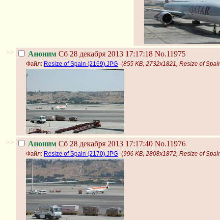
>>
Аноним
Сб 28 декабря 2013 17:17:18
No.11975
Файл:
Resize of Spain (2169).JPG
-(
855 KB, 2732x1821, Resize of Spai
>>
Аноним
Сб 28 декабря 2013 17:17:40
No.11976
Файл:
Resize of Spain (2170).JPG
-(
996 KB, 2808x1872, Resize of Spai