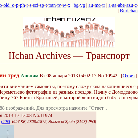
o
-
old_o
-
p
-
ph
-
r
-
s
-
sci
-
sp
-
t
-
tran
-
tv
-
w
-
x
|
bg
-
vg
|
au
-
mo
-
tr
|
a
-
aa
-
abe
-
azu
-
c
[
Burichan
IIchan Archives — Транспорт
ии тред
Аноним
Вт 08 января 2013 04:02:17
No.10942
[
Ответ
]
йти вниманием самолёты, поэтому сложу сюда накопившиеся с р
ереметьево фотографии из разных поездок. Начну с Домодедово. 
абину 767 Боинга Бритишей, в которой явно видно бабу за штурв
88 изображений. Для просмотра нажмите "Ответ".
я 2013 17:13:08
No.11974
8).JPG
-(
697 KB, 2808x1872, Resize of Spain (2168).JPG
)