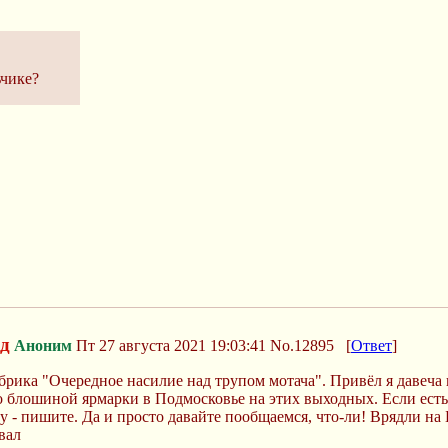
ьчике?
д
Аноним
Пт 27 августа 2021 19:03:41
No.12895
[
Ответ
]
брика "Очередное насилие над трупом мотача". Привёл я давеча 
о блошиной ярмарки в Подмосковье на этих выходных. Если ест
у - пишите. Да и просто давайте пообщаемся, что-ли! Врядли на
вал