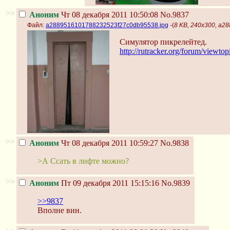
>>
Аноним
Чт 08 декабря 2011 10:50:08
No.9837
Файл:
a2889516101788232523f27c0db95538.jpg
-(
8 KB, 240x300, a2
Симулятор пикрелейтед.
http://rutracker.org/forum/viewt
>>
Аноним
Чт 08 декабря 2011 10:59:27
No.9838
>А Ссать в лифте можно?
>>
Аноним
Пт 09 декабря 2011 15:15:16
No.9839
>>9837
Вполне вин.