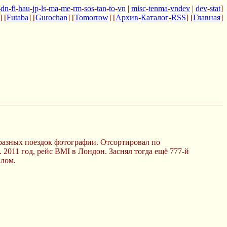
-
dn
-
fi
-
hau
-
jp
-
ls
-
ma
-
me
-
rm
-
sos
-
tan
-
to
-
vn
|
misc
-
tenma
-
vndev
|
dev
-
stat
]
] [
Futaba
] [
Gurochan
] [
Tomorrow
] [
Архив
-
Каталог
-
RSS
] [
Главная
]
азных поездок фотографии. Отсортировал по
2011 год, рейс BMI в Лондон. Заснял тогда ещё 777-й
алом.