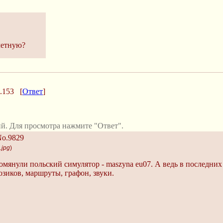
летную?
.153
[
Ответ
]
й. Для просмотра нажмите "Ответ".
o.9829
.jpg
)
омянули польский симулятор - maszyna eu07. А ведь в последних 
озиков, маршруты, графон, звуки.