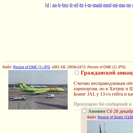
[
d
|
an
-
b
-
bro
-
fr
-
gf
-
hr
-
l
-
m
-
maid
-
med
-
mi
-
mu
-
ne
-
Файл:
Resize of DME (1).JPG
-(
881 KB, 2808x1872, Resize of DME (1).JPG
)
Гражданской авиац
Считаю несправедливым обо
аэропортам, но в Хитроу и Ш
Боинг JAL у 13-го гейта и к
Пропущено 94 сообщений и 
>>
Аноним
Сб 28 декабр
Файл:
Resize of Spain (216