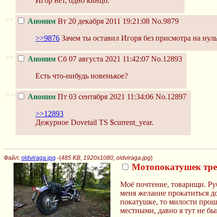
Игор нет, одно кинцо.
>>
Аноним
Вт 20 декабря 2011 19:21:08
No.9879
>>9876
Зачем ты оставил Игоря без присмотра на нул
>>
Аноним
Сб 07 августа 2021 11:42:07
No.12893
Есть что-нибудь новенькое?
>>
Аноним
Пт 03 сентября 2021 11:34:06
No.12897
>>12893
Дежурное Dovetail TS $current_year.
Файл:
oldviraga.jpg
-(
485 KB, 1920x1080, oldviraga.jpg
)
Мотопокатушек тре
Моё почтение, товарищи. Ру
меня желание прокатиться д
покатушке, то милости прош
местными, давно я тут не бы