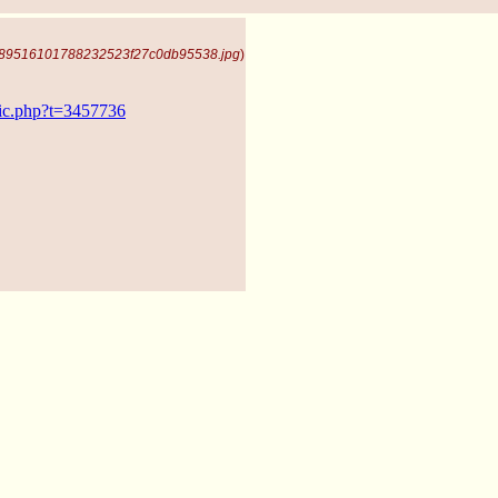
889516101788232523f27c0db95538.jpg
)
opic.php?t=3457736