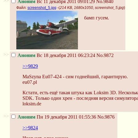
>>
Аноним
Вс 11 декабря 2011 09:01:29
No.9840
Файл:
screenshot_5.jpg
-(
214 KB, 1680x1050, screenshot_5.jpg
)
бамп гусем.
>>
Аноним
Вс 18 декабря 2011 06:23:24
No.9872
>>9829
MaSzyna Eu07-424 - сим годнейший, гарантирую.
eu07.pl
Кстати, есть ещё такая штука как Loksim 3D. Нескол
SDK. Только один хрен - последняя версия симулятора
loksim.de
>>
Аноним
Пн 19 декабря 2011 01:55:36
No.9876
>>9824