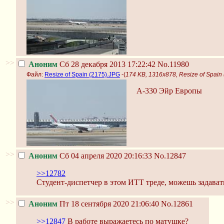
>>
Аноним
Сб 28 декабря 2013 17:22:42
No.11980
Файл:
Resize of Spain (2175).JPG
-(
174 KB, 1316x878, Resize of Spain
А-330 Эйр Европы
>>
Аноним
Сб 04 апреля 2020 20:16:33
No.12847
>>12782
Студент-диспетчер в этом ИТТ треде, можешь задават
>>
Аноним
Пт 18 сентября 2020 21:06:40
No.12861
>>12847
В работе выражаетесь по матушке?