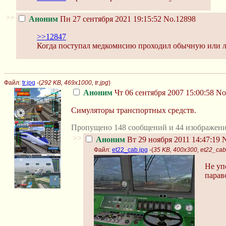
>>
Аноним
Пн 27 сентября 2021 19:15:52
No.12898
>>12847
Когда поступал медкомисию проходил обычную или 
Файл:
tr.jpg
-(
292 KB, 469x1000, tr.jpg
)
Аноним
Чт 06 сентября 2007 15:00:58
No
Симуляторы транспортных средств.
Пропущено 148 сообщений и 44 изображени
>>
Аноним
Вт 29 ноября 2011 14:47:19
N
Файл:
et22_cab.jpg
-(
35 KB, 400x300, et22_cab
Не уп
парав