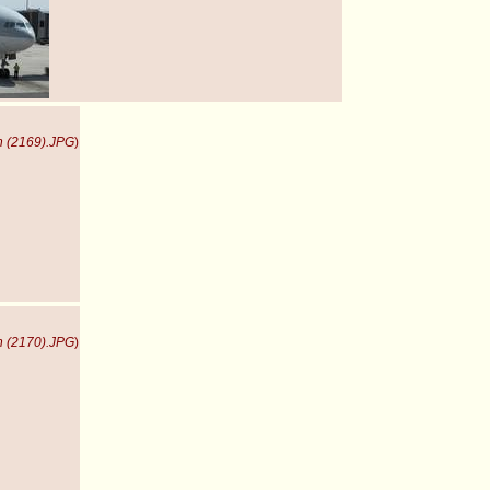
n (2169).JPG
)
n (2170).JPG
)