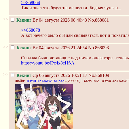
>>868064
Так и знал что будут такие шутки. Бедная чунька...
>>
Кекинг
Вт 04 августа 2026 08:40:43
No.868081
>>868078
А вот нечего было с Ниан связываться, вот и покатил
>>
Кекинг
Вт 04 августа 2026 21:24:54
No.868098
Сначала были летающие над ничем операторы, теперь
https://youtu.be/lPe4x8eHf-A
>>
Кекинг
Ср 05 августа 2026 10:51:17
No.868109
Файл:
HOtNiLXbAAAWEaI.jpeg
-(
230 KB, 1342x1342, HOtNiLXbAAAWEa