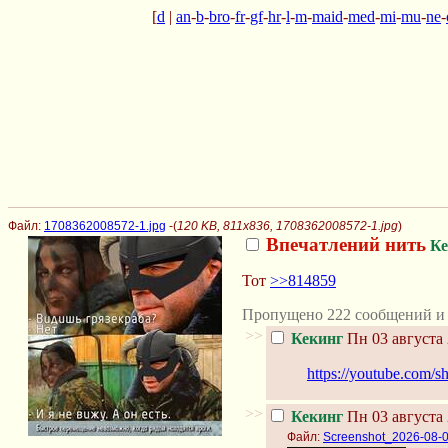
[
d
|
an
-
b
-
bro
-
fr
-
gf
-
hr
-
l
-
m
-
maid
-
med
-
mi
-
mu
-
ne
-
Файл:
1708362008572-1.jpg
-(
120 KB, 811x836, 1708362008572-1.jpg
)
Впечатлений нить
Ке
Тот
>>814859
Пропущено 222 сообщений и 
>>
Кекинг
Пн 03 августа 
https://youtube.com
>>
Кекинг
Пн 03 августа 
Файл:
Screenshot_2026-08-0