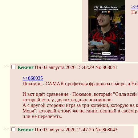
>>
Не 
>>
Кекинг
Пн 03 августа 2026 15:42:29
No.868041
>>868035
Покемон - САМАЯ профитная франшиза в мире, а Нинт
И вот идёт сравнение - Покемон, который "Сила всей
который есть у других водных покемонов.
А с другой стороны игра за три копейки, которую на
Моря", который к тому же не единственный в своём род
или не перелететь.
>>
Кекинг
Пн 03 августа 2026 15:47:25
No.868043