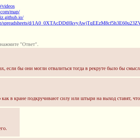
/videos
s.com/map/
iz.github.io/
e.com/spreadsheets/d/1A0_0XTAcDDtHkvyAwjTqEEzM8cf5h3E60u23Z
нажмите "Ответ".
ах, если бы они могли отвалиться тогда в рекруте было бы смысл
то как в кране подкручивают силу или штыри на выход ставят, ч
его.