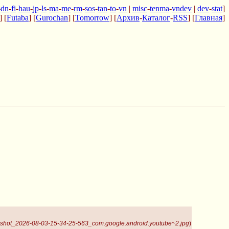
-
dn
-
fi
-
hau
-
jp
-
ls
-
ma
-
me
-
rm
-
sos
-
tan
-
to
-
vn
|
misc
-
tenma
-
vndev
|
dev
-
stat
]
] [
Futaba
] [
Gurochan
] [
Tomorrow
] [
Архив
-
Каталог
-
RSS
] [
Главная
]
shot_2026-08-03-15-34-25-563_com.google.android.youtube~2.jpg
)