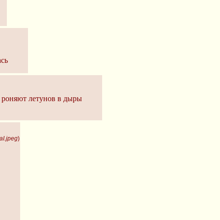
ась
 роняют летунов в дыры
I.jpeg
)