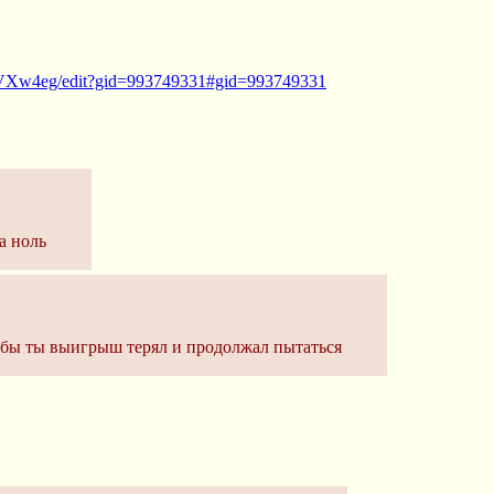
VXw4eg/edit?gid=993749331#gid=993749331
а ноль
тобы ты выигрыш терял и продолжал пытаться