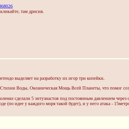
868026
кликайте, там дрисня.
ендо выделяет на разработку их игор три копейки.
 Стихии Воды, Океаническая Мощь Всей Планеты, что помог созда
 коленке сделали 5 энтузиастов под постоянным давлением через
е (по идее у каждого моря такой будет), и у него атака - 15метр