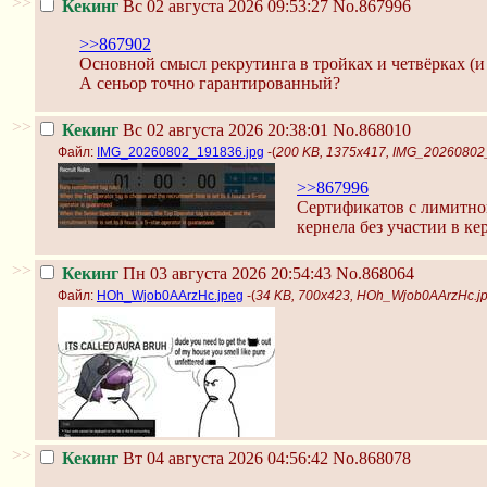
>>
Кекинг
Вс 02 августа 2026 09:53:27
No.867996
>>867902
Основной смысл рекрутинга в тройках и четвёрках (и
А сеньор точно гарантированный?
>>
Кекинг
Вс 02 августа 2026 20:38:01
No.868010
Файл:
IMG_20260802_191836.jpg
-(
200 KB, 1375x417, IMG_20260802
>>867996
Сертификатов с лимитног
кернела без участии в ке
>>
Кекинг
Пн 03 августа 2026 20:54:43
No.868064
Файл:
HOh_Wjob0AArzHc.jpeg
-(
34 KB, 700x423, HOh_Wjob0AArzHc.j
>>
Кекинг
Вт 04 августа 2026 04:56:42
No.868078