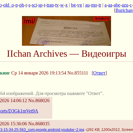
o
-
old_o
-
p
-
ph
-
r
-
s
-
sci
-
sp
-
t
-
tran
-
tv
-
w
-
x
|
bg
-
vg
|
au
-
mo
-
tr
|
a
-
aa
-
abe
-
azu
-
c
[
Burichan
IIchan Archives — Видеоигры
кинг
Ср 14 января 2026 19:13:54
No.855111
[
Ответ
]
64 изображений. Для просмотра нажмите "Ответ".
2026 14:06:12
No.868026
/shorts/D3Gk1mVet9A
2026 15:36:06
No.868035
3-15-34-25-563_com.google.android.youtube~2.jpg
-(
261 KB, 1200x2012, Screen