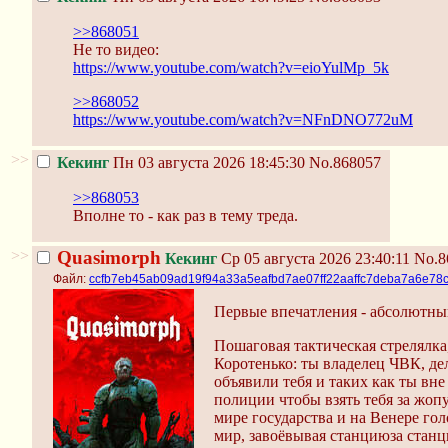
>>868051
Не то видео:
https://www.youtube.com/watch?v=eioYulMp_5k
>>868052
https://www.youtube.com/watch?v=NFnDNO772uM
>>
Кекинг
Пн 03 августа 2026 18:45:30
No.868057
>>868053
Вполне то - как раз в тему треда.
>>
Quasimorph
Кекинг
Ср 05 августа 2026 23:40:11
No.8
Файл:
ccfb7eb45ab09ad19f94a33a5eafbd7ae07ff22aaffc7deba7a6e78
Первые впечатления - абсолютны
Пошаговая тактическая стрелялка,
Коротенько: ты владелец ЧВК, де
объявили тебя и таких как ты вне
полиции чтобы взять тебя за жопу
мире государства и на Венере го
мир, завоёвывая станциюза станци