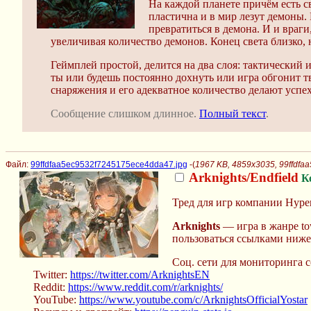
На каждой планете причём есть св
пластична и в мир лезут демоны.
превратиться в демона. И и враги
увеличивая количество демонов. Конец света близко, н
Геймплей простой, делится на два слоя: тактический 
ты или будешь постоянно дохнуть или игра обгонит т
снаряжения и его адекватное количество делают успе
Сообщение слишком длинное.
Полный текст
.
Файл:
99ffdfaa5ec9532f7245175ece4dda47.jpg
-(
1967 KB, 4859x3035, 99ffdf
Arknights/Endfield
К
Тред для игр компании Hype
Arknights
— игра в жанре tow
пользоваться ссылками ниже
Соц. сети для мониторинга с
Twitter:
https://twitter.com/ArknightsEN
Reddit:
https://www.reddit.com/r/arknights/
YouTube:
https://www.youtube.com/c/ArknightsOfficialYostar