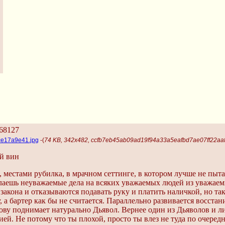
68127
ce17a9e41.jpg
-(
74 KB, 342x482, ccfb7eb45ab09ad19f94a33a5eafbd7ae07ff22aa
й вин
 местами рубилка, в мрачном сеттинге, в котором лучше не пыта
лаешь неуважаемые дела на всяких уважаемых людей из уважаем
 закона и отказываются подавать руку и платить наличкой, но так
, а бартер как бы не считается. Параллельно развивается восст
лову поднимает натурально Дьявол. Вернее один из Дьяволов и л
ей. Не потому что ты плохой, просто ты влез не туда по очередн