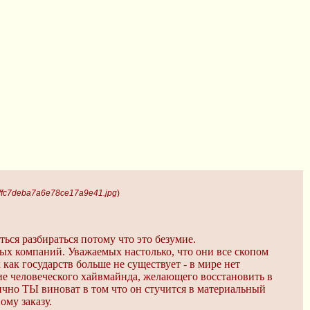
ffc7deba7a6e78ce17a9e41.jpg
)
ться разбираться потому что это безумие.
ых компаний. Уважаемых настолько, что они все скопом
 как государств больше не существует - в мире нет
ание человеческого хайвмайнда, желающего восстановить в
ично ТЫ виноват в том что он стучится в материальный
ому заказу.