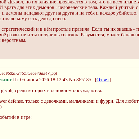
ой Дьявол, но их влияние проявляется в том, что на всех планет
 И врата для этих демонов - человеческие тела. Каждый убитый
, и демоны нападают друг на друга и на тебя и каждое убийство
о мало кому есть дело до него.
и стратегический и в нём простые правила. Если ты их знаешь - 
воё развитие и ты получишь софтлок. Разумеется, может банальн
х вероятным.
aa5ec9532f7245175ece4dda47.jpg
)
екинг
Пт 05 июня 2026 18:12:43
No.865185
[
Ответ
]
rgryph, среди которых в основном обсуждаются:
er defense, только с девочками, мальчиками и фурри. Для любит
).
обытий в игре: