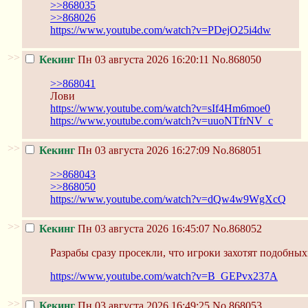
>>868035
>>868026
https://www.youtube.com/watch?v=PDejO25i4dw
>>
Кекинг
Пн 03 августа 2026 16:20:11
No.868050
>>868041
Лови
https://www.youtube.com/watch?v=sIf4Hm6moe0
https://www.youtube.com/watch?v=uuoNTfrNV_c
>>
Кекинг
Пн 03 августа 2026 16:27:09
No.868051
>>868043
>>868050
https://www.youtube.com/watch?v=dQw4w9WgXcQ
>>
Кекинг
Пн 03 августа 2026 16:45:07
No.868052
Разрабы сразу просекли, что игроки захотят подобных
https://www.youtube.com/watch?v=B_GEPvx237A
>>
Кекинг
Пн 03 августа 2026 16:49:25
No.868053