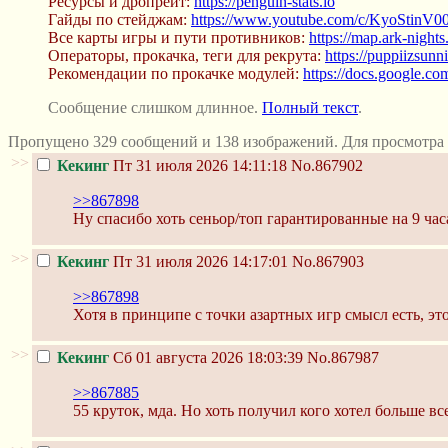
Ресурсы и дропрейт:
https://penguin-stats.io
Гайды по стейджам:
https://www.youtube.com/c/KyoStinV00
Все карты игры и пути противников:
https://map.ark-night
Операторы, прокачка, теги для рекрута:
https://puppiizsunni
Рекомендации по прокачке модулей:
https://docs.googl
Сообщение слишком длинное.
Полный текст
.
Пропущено 329 сообщений и 138 изображений. Для просмотра 
>>
Кекинг
Пт 31 июля 2026 14:11:18
No.867902
>>867898
Ну спасибо хоть сеньор/топ гарантированные на 9 час
>>
Кекинг
Пт 31 июля 2026 14:17:01
No.867903
>>867898
Хотя в принципе с точки азартных игр смысл есть, э
>>
Кекинг
Сб 01 августа 2026 18:03:39
No.867987
>>867885
55 круток, мда. Но хоть получил кого хотел больше вс