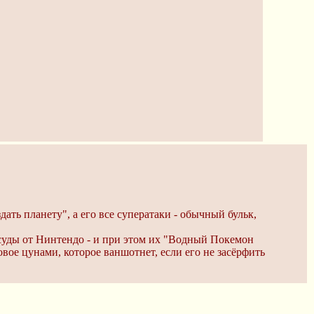
ть планету", а его все суператаки - обычный бульк,
 суды от Нинтендо - и при этом их "Водный Покемон
овое цунами, которое ваншотнет, если его не засёрфить