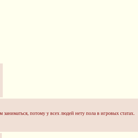
м заниматься, потому у всех людей нету пола в игровых статах.