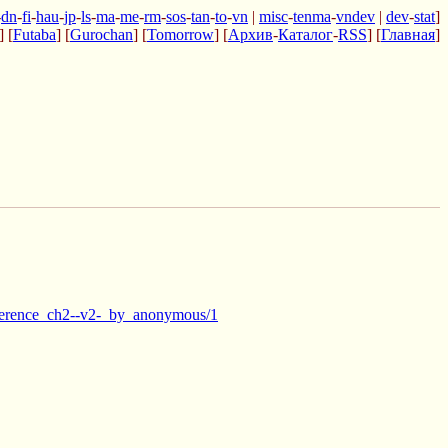
-
dn
-
fi
-
hau
-
jp
-
ls
-
ma
-
me
-
rm
-
sos
-
tan
-
to
-
vn
|
misc
-
tenma
-
vndev
|
dev
-
stat
]
] [
Futaba
] [
Gurochan
] [
Tomorrow
] [
Архив
-
Каталог
-
RSS
] [
Главная
]
inference_ch2--v2-_by_anonymous/1