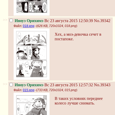
>>
Иноуэ Орихимэ
Вс 23 августа 2015 12:50:39
No.39342
Файл:
018.png
-(
626 KB, 720x1024, 018.png
)
Хех, а моэ-девочка сечет в
постапоке.
>>
Иноуэ Орихимэ
Вс 23 августа 2015 12:57:32
No.39343
Файл:
015.png
-(
733 KB, 720x1024, 015.png
)
В таких условиях переднее
колесо лучше снимать.