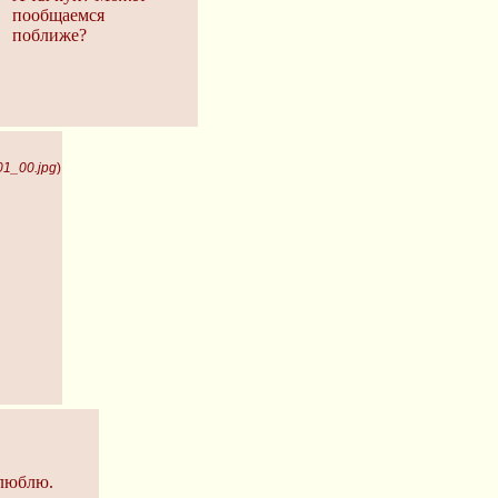
пообщаемся
поближе?
01_00.jpg
)
 люблю.