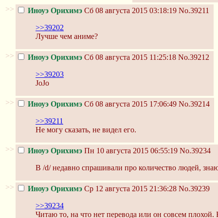
>>
Иноуэ Орихимэ
Сб 08 августа 2015 03:18:19
No.39211
>>39202
Лучше чем аниме?
>>
Иноуэ Орихимэ
Сб 08 августа 2015 11:25:18
No.39212
>>39203
JoJo
>>
Иноуэ Орихимэ
Сб 08 августа 2015 17:06:49
No.39214
>>39211
Не могу сказать, не видел его.
>>
Иноуэ Орихимэ
Пн 10 августа 2015 06:55:19
No.39234
В /d/ недавно спрашивали про количество людей, знаю
>>
Иноуэ Орихимэ
Ср 12 августа 2015 21:36:28
No.39239
>>39234
Читаю то, на что нет перевода или он совсем плохой. 