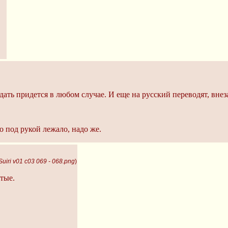
дать придется в любом случае. И еще на русский переводят, внез
о под рукой лежало, надо же.
uiri v01 c03 069 - 068.png
)
тые.