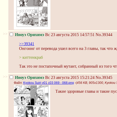
>>
Иноуэ Орихимэ
Вс 23 августа 2015 14:57:51
No.39344
>>39341
Онгоинг от перевода ушел всего на 3 главы, так что ж
> киттенкраб
Так это не постапочный мутант, собранный из того чт
>>
Иноуэ Орихимэ
Вс 23 августа 2015 15:21:24
No.39345
Файл:
Kyokou Suiri v01 c03 069 - 068.png
-(
456 KB, 905x1300, Kyokou S
Такие здоровые главы и такие пус