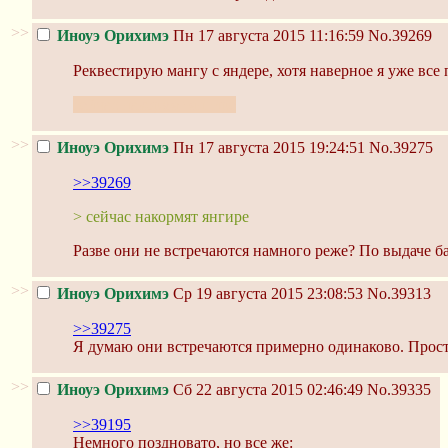
>>
Иноуэ Орихимэ
Пн 17 августа 2015 11:16:59
No.39269
Реквестирую мангу с яндере, хотя наверное я уже все 
сейчас накормят янгире
>>
Иноуэ Орихимэ
Пн 17 августа 2015 19:24:51
No.39275
>>39269
> сейчас накормят янгире
Разве они не встречаются намного реже? По выдаче ба
>>
Иноуэ Орихимэ
Ср 19 августа 2015 23:08:53
No.39313
>>39275
Я думаю они встречаются примерно одинаково. Просто
>>
Иноуэ Орихимэ
Сб 22 августа 2015 02:46:49
No.39335
>>39195
Немного поздновато, но все же: