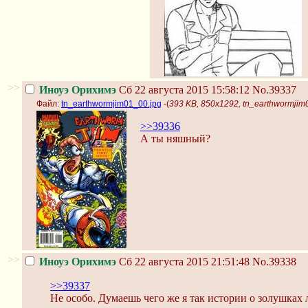
>>
Иноуэ Орихимэ
Сб 22 августа 2015 15:58:12
No.39337
Файл:
tn_earthwormjim01_00.jpg
-(
393 KB, 850x1292, tn_earthwormjim
>>39336
А ты няшный?
>>
Иноуэ Орихимэ
Сб 22 августа 2015 21:51:48
No.39338
>>39337
Не особо. Думаешь чего же я так истории о золушках