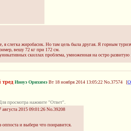
е, я слегка жиробасик. Но там цель была другая. Я горным тури
ример, вешу 72 кг при 172 см.
муникативных скиллах проблема, умноженная на остро развитую в
 тред
Иноуэ Орихимэ
Вт 18 ноября 2014 13:05:22
No.37574
[
О
Для просмотра нажмите "Ответ".
 августа 2015 09:01:26
No.39208
 оппоста и выбери что понравится.