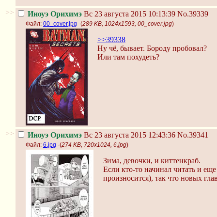
>>
Иноуэ Орихимэ
Вс 23 августа 2015 10:13:39
No.39339
Файл:
00_cover.jpg
-(
289 KB, 1024x1593, 00_cover.jpg
)
>>39338
Ну чё, бывает. Бороду пробовал?
Или там похудеть?
>>
Иноуэ Орихимэ
Вс 23 августа 2015 12:43:36
No.39341
Файл:
6.jpg
-(
274 KB, 720x1024, 6.jpg
)
Зима, девочки, и киттенкраб.
Если кто-то начинал читать и еще
произносится), так что новых гла