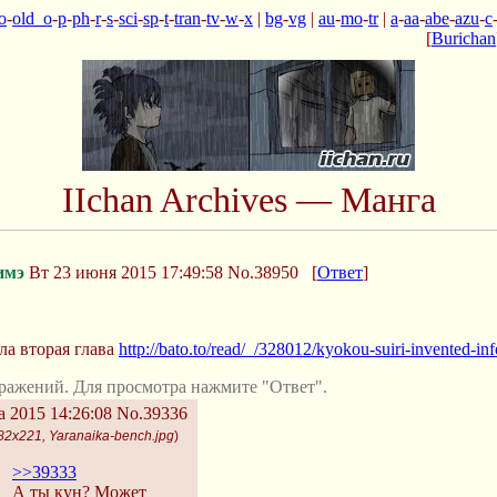
o
-
old_o
-
p
-
ph
-
r
-
s
-
sci
-
sp
-
t
-
tran
-
tv
-
w
-
x
|
bg
-
vg
|
au
-
mo
-
tr
|
a
-
aa
-
abe
-
azu
-
c
[
Burichan
IIchan Archives — Манга
имэ
Вт 23 июня 2015 17:49:58
No.38950
[
Ответ
]
а вторая глава
http://bato.to/read/_/328012/kyokou-suiri-invented-
ражений. Для просмотра нажмите "Ответ".
а 2015 14:26:08
No.39336
82x221, Yaranaika-bench.jpg
)
>>39333
А ты кун? Может