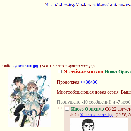
[
d
|
an
-
b
-
bro
-
fr
-
gf
-
hr
-
l
-
m
-
maid
-
med
-
mi
-
mu
-
ne
-
Файл:
kyokou-suiri.jpg
-(
74 KB, 600x818, kyokou-suiri.jpg
)
Я сейчас читаю
Иноуэ Орих
Продолжая
>>38436
Многообещающая новая серия. Вышл
Пропущено -10 сообщений и -7 изоб
>>
Иноуэ Орихимэ
Сб 22 август
Файл:
Yaranaika-bench.jpg
-(
13 KB, 2