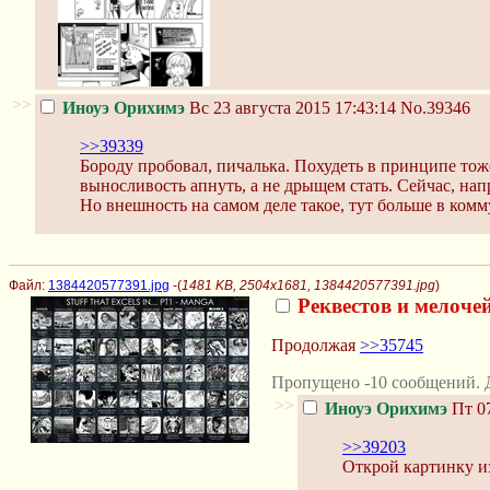
>>
Иноуэ Орихимэ
Вс 23 августа 2015 17:43:14
No.39346
>>39339
Бороду пробовал, пичалька. Похудеть в принципе тож
выносливость апнуть, а не дрыщем стать. Сейчас, нап
Но внешность на самом деле такое, тут больше в ком
Файл:
1384420577391.jpg
-(
1481 KB, 2504x1681, 1384420577391.jpg
)
Реквестов и мелочей
Продолжая
>>35745
Пропущено -10 сообщений. 
>>
Иноуэ Орихимэ
Пт 07
>>39203
Открой картинку из