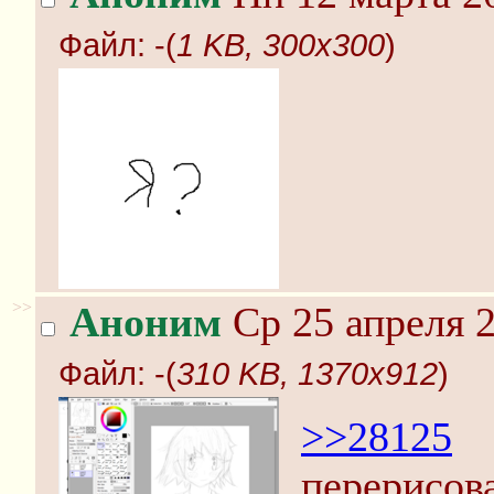
Файл:
-(
1 KB, 300x300
)
>>
Аноним
Ср 25 апреля 2
Файл:
-(
310 KB, 1370x912
)
>>28125
перерисова