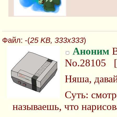
Файл:
-(
25 KB, 333x333
)
Аноним
В
No.28105
Няша, дава
Суть: смотр
называешь, что нарисов