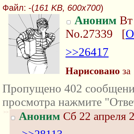
Файл:
-(
161 KB, 600x700
)
Аноним
Вт 
No.27339
[
О
>>26417
Нарисовано
за 
Пропущено 402 сообщений
просмотра нажмите "Отве
>>
Аноним
Сб 22 апреля 2