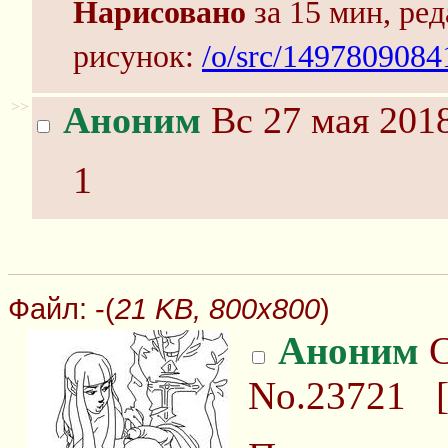
Нарисовано
за 15 мин, ред
рисунок:
/o/src/1497809084
>>
Аноним
Вс 27 мая 2018
1
Файл:
-(
21 KB, 800x800
)
Аноним
С
No.23721