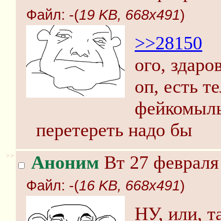
Файл:
-(
19 KB, 668x491
)
>>28150
ого, здаров
оп, есть т
фейкомыл
перетереть надо бы
>>
Аноним
Вт 27 февраля 
Файл:
-(
16 KB, 668x491
)
НУ, или, т