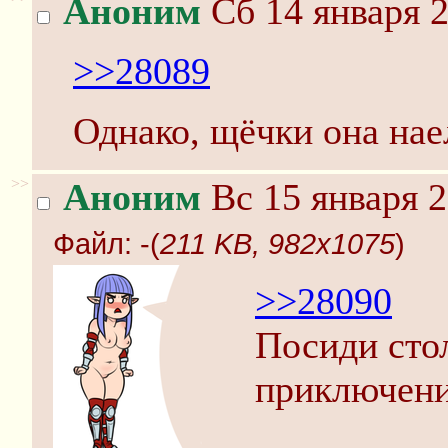
Аноним
Сб 14 января 2
>>28089
Однако, щёчки она нае
>>
Аноним
Вс 15 января 2
Файл:
-(
211 KB, 982x1075
)
>>28090
Посиди стол
приключени