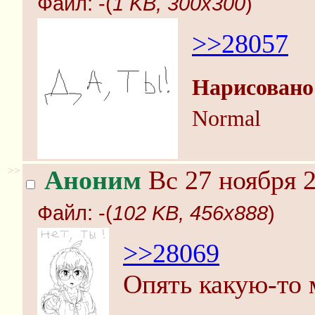
Файл:
-(
1 KB, 300x300
)
>>28057
Нарисовано
Normal
>>
Аноним
Вс 27 ноября 2
Файл:
-(
102 KB, 456x888
)
>>28069
Опять какую-то 