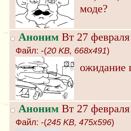
моде?
>>
Аноним
Вт 27 февраля 
Файл:
-(
20 KB, 668x491
)
ожидание 
>>
Аноним
Вт 27 февраля 
Файл:
-(
245 KB, 475x596
)