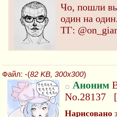
Чо, пошли в
один на один
ТГ: @on_gian
Файл:
-(
82 KB, 300x300
)
Аноним
В
No.28137
Нарисовано
з