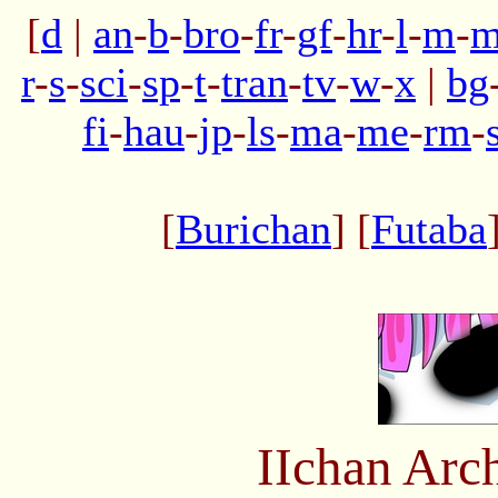
[
d
|
an
-
b
-
bro
-
fr
-
gf
-
hr
-
l
-
m
-
m
r
-
s
-
sci
-
sp
-
t
-
tran
-
tv
-
w
-
x
|
bg
fi
-
hau
-
jp
-
ls
-
ma
-
me
-
rm
-
[
Burichan
] [
Futaba
IIchan Arc