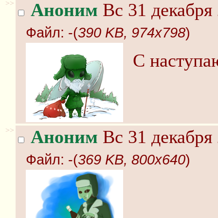
>>
Аноним
Вс 31 декабря 
Файл:
-(
390 KB, 974x798
)
С наступ
>>
Аноним
Вс 31 декабря 
Файл:
-(
369 KB, 800x640
)