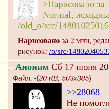
>Нарисовано за 1
Normal, исходны
/old_o/src/1480102501
Нарисовано
за 2 мин, реда
рисунок:
/o/src/1480204053
>>
Аноним
Сб 17 июня 20
Файл:
-(
20 KB, 503x385
)
>>28068
Не помогло