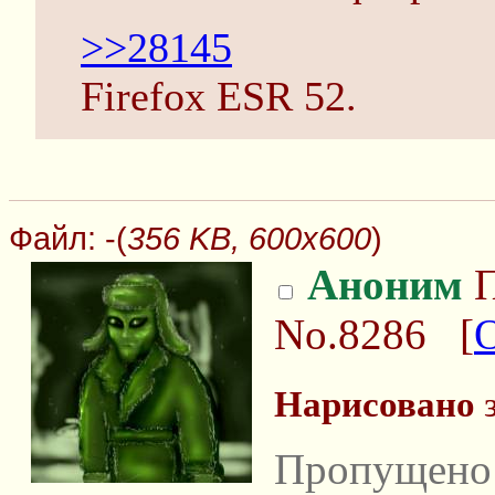
>>28145
Firefox ESR 52.
Файл:
-(
356 KB, 600x600
)
Аноним
П
No.8286
[
Нарисовано
з
Пропущено 