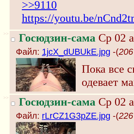
>>9110
https://youtu.be/nCnd
>>
Госюдзин-сама
Ср 02 а
Файл:
1jcX_dUBUkE.jpg
-(
206
Пока все с
одевает м
>>
Госюдзин-сама
Ср 02 а
Файл:
rLrCZ1G3pZE.jpg
-(
226