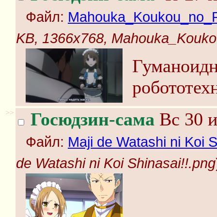
Файл:
Mahouka_Koukou_no_Ret
KB, 1366x768, Mahouka_Koukou_
Гуманоидн
робототех
>>
Госюдзин-сама
Вс 30 и
Файл:
Maji de Watashi ni Koi S
de Watashi ni Koi Shinasai!!.png