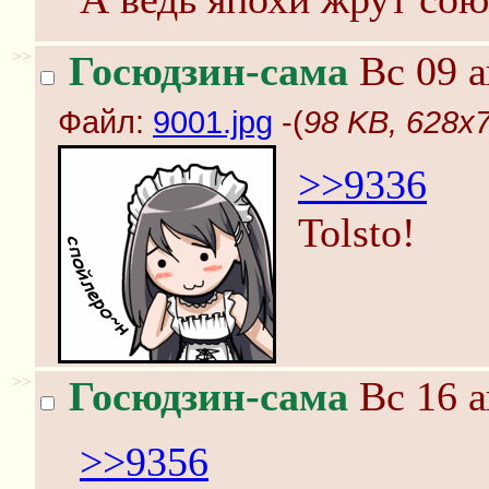
>>
Госюдзин-сама
Вс 09 а
Файл:
9001.jpg
-(
98 KB, 628x7
>>9336
Tolsto!
>>
Госюдзин-сама
Вс 16 а
>>9356