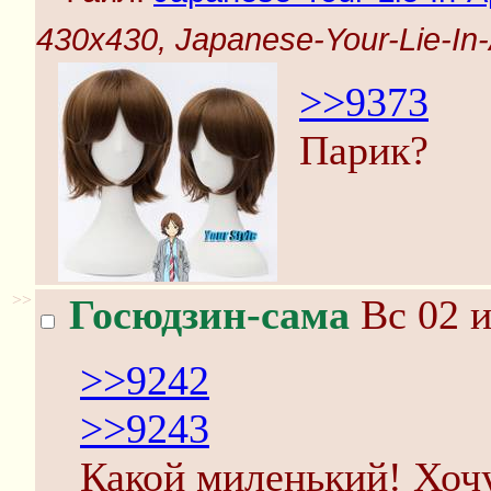
430x430, Japanese-Your-Lie-In-A
>>9373
Парик?
>>
Госюдзин-сама
Вс 02 и
>>9242
>>9243
Какой миленький! Хоч