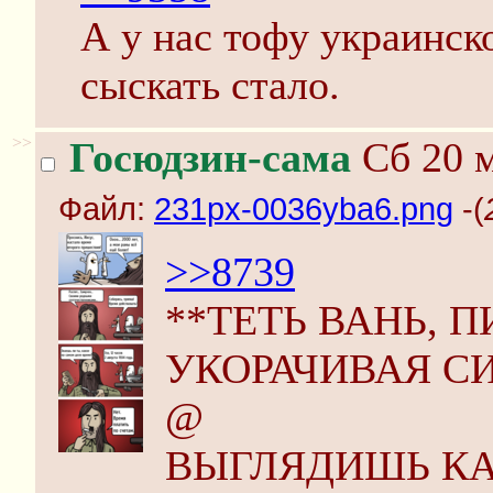
А у нас тофу украинск
сыскать стало.
>>
Госюдзин-сама
Сб 20 м
Файл:
231px-0036yba6.png
-(
>>8739
**ТЕТЬ ВАНЬ, 
УКОРАЧИВАЯ С
@
ВЫГЛЯДИШЬ КАК