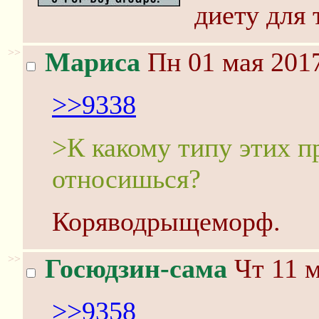
диету для 
>>
Мариса
Пн 01 мая 2017
>>9338
>К какому типу этих 
относишься?
Коряводрыщеморф.
>>
Госюдзин-сама
Чт 11 м
>>9358