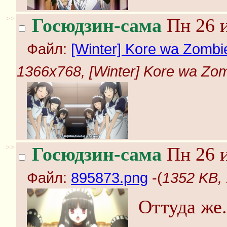
>>
Госюдзин-сама
Пн 26 и
Файл:
[Winter] Kore wa Zombie
1366x768, [Winter] Kore wa Zom
>>
Госюдзин-сама
Пн 26 и
Файл:
895873.png
-(
1352 KB,
Оттуда же