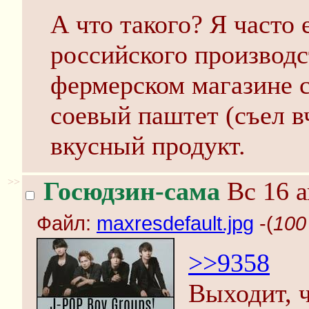
А что такого? Я часто
российского производст
фермерском магазине 
соевый паштет (съел вч
вкусный продукт.
>>
Госюдзин-сама
Вс 16 а
Файл:
maxresdefault.jpg
-(
100
>>9358
Выходит, 