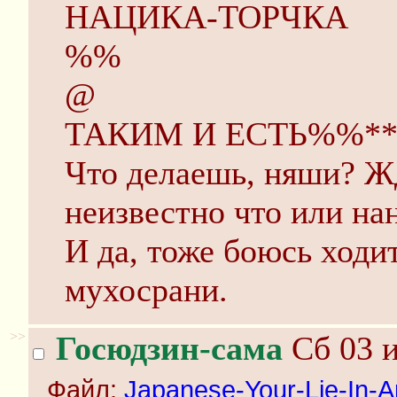
НАЦИКА-ТОРЧКА
%%
@
ТАКИМ И ЕСТЬ%%*
Что делаешь, няши? Жд
неизвестно что или на
И да, тоже боюсь ходи
мухосрани.
>>
Госюдзин-сама
Сб 03 и
Файл:
Japanese-Your-Lie-In-Apr