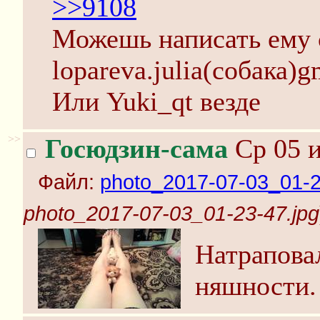
>>9108
Можешь написать ему 
lopareva.julia(собака)
Или Yuki_qt везде
>>
Госюдзин-сама
Ср 05 и
Файл:
photo_2017-07-03_01-2
photo_2017-07-03_01-23-47.jpg
Натрапова
няшности.