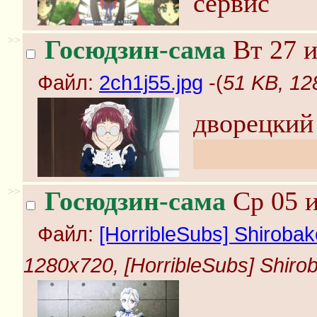
сервис
>>
Госюдзин-сама
Вт 27 и
Файл:
2ch1j55.jpg
-(
51 KB, 12
дворецкий
невнимате
>>
Госюдзин-сама
Ср 05 и
Файл:
[HorribleSubs] Shirobako
1280x720, [HorribleSubs] Shiroba