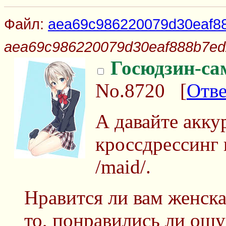
Файл:
aea69c986220079d30eaf88
aea69c986220079d30eaf888b7ed2
Госюдзин-са
No.8720
[
Отве
А давайте акку
кроссдрессинг 
/maid/.
Нравится ли вам женска
то, понравились ли ощ