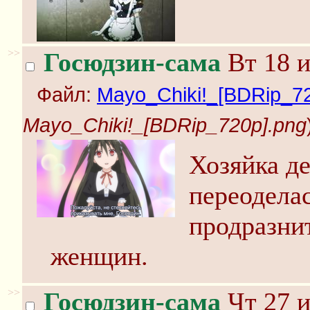
>>
Госюдзин-сама
Вт 18 и
Файл:
Mayo_Chiki!_[BDRip_72
Mayo_Chiki!_[BDRip_720p].png
Хозяйка д
переодела
продразнит
женщин.
>>
Госюдзин-сама
Чт 27 и