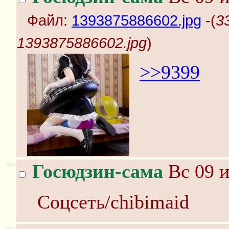
Файл:
1393875886602.jpg
-(
3
1393875886602.jpg
)
>>9399
>>
Госюдзин-сама
Вс 09 и
Соцсеть/chibimaid
>>