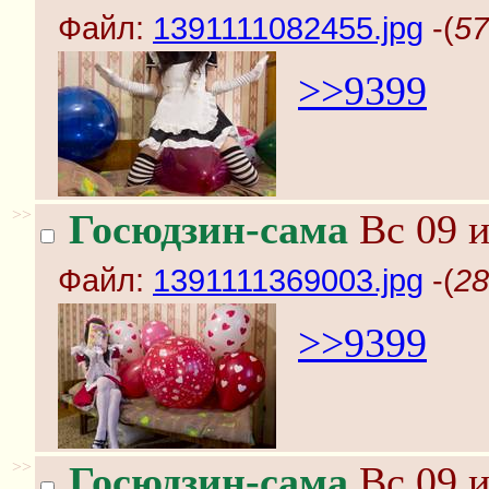
Файл:
1391111082455.jpg
-(
57
>>9399
>>
Госюдзин-сама
Вс 09 и
Файл:
1391111369003.jpg
-(
28
>>9399
>>
Госюдзин-сама
Вс 09 и