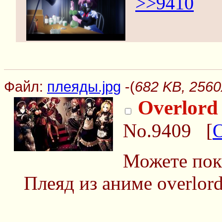
>>9410
Файл:
плеяды.jpg
-(
682 KB, 2560
Overlord
No.9409
[
Можете пок
Плеяд из аниме overlor