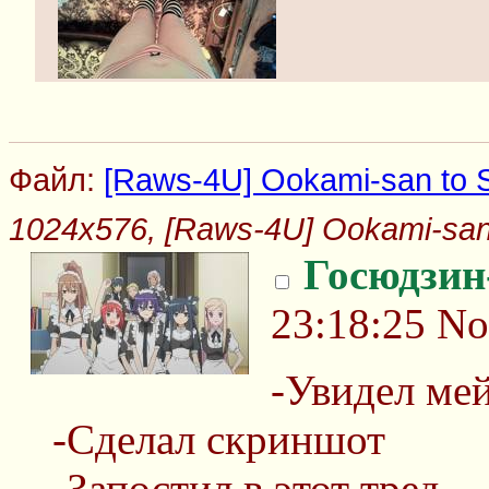
Файл:
[Raws-4U] Ookami-san to S
1024x576, [Raws-4U] Ookami-san t
Госюдзин
23:18:25
No
-Увидел ме
-Сделал скриншот
-Запостил в этот тред