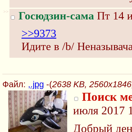
>>
Госюдзин-сама
Пт 14 и
>>9373
Идите в /b/ Неназывач
Файл:
,.jpg
-(
2638 KB, 2560x1846,
Поиск м
июля 2017 
Добрый ден