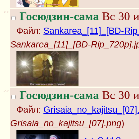
>>
Госюдзин-сама
Вс 30 и
Файл:
Sankarea_[11]_[BD-Rip
Sankarea_[11]_[BD-Rip_720p].j
>>
Госюдзин-сама
Вс 30 и
Файл:
Grisaia_no_kajitsu_[07]
Grisaia_no_kajitsu_[07].png
)