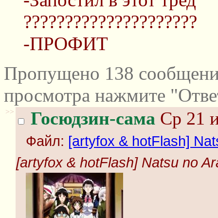
?????????????????????
-ПРОФИТ
Пропущено 138 сообщений
просмотра нажмите "Отве
>>
Госюдзин-сама
Ср 21 и
Файл:
[artyfox & hotFlash] Nats
[artyfox & hotFlash] Natsu no Ara