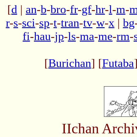
[
d
|
an
-
b
-
bro
-
fr
-
gf
-
hr
-
l
-
m
-
m
r
-
s
-
sci
-
sp
-
t
-
tran
-
tv
-
w
-
x
|
bg
fi
-
hau
-
jp
-
ls
-
ma
-
me
-
rm
-
[
Burichan
] [
Futaba
IIchan Arch