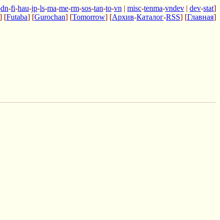
-
dn
-
fi
-
hau
-
jp
-
ls
-
ma
-
me
-
rm
-
sos
-
tan
-
to
-
vn
|
misc
-
tenma
-
vndev
|
dev
-
stat
]
] [
Futaba
] [
Gurochan
] [
Tomorrow
] [
Архив
-
Каталог
-
RSS
] [
Главная
]