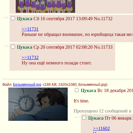
>>
Цукаса
Сб 16 сентября 2017 13:09:49
No.11732
>>11731
Раньше не обращал внимание, но юрийщица такая мел
>>
Цукаса
Ср 20 сентября 2017 02:08:20
No.11733
>>11732
Ну она ещё немного позади стоит.
Файл:
Безымянный.jpg
-(
186 KB, 1920x1080, Безымянный.jpg
)
Цукаса
Вс 18 декабря 201
It's time.
Пропущено 12 сообщений и 
>>
Цукаса
Пт 06 января 
>>11602