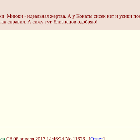
ки. Миюки - идеальная жертва. А у Конаты сисек нет и усики по
лак справил. А сижу тут, близнецов одобряю!
са
Сб 08 апреля 2017 14:46:24
No.11626
[
Ответ
]