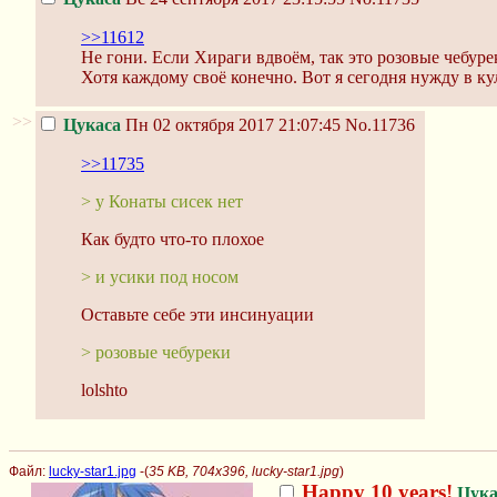
>>11612
Не гони. Если Хираги вдвоём, так это розовые чебуре
Хотя каждому своё конечно. Вот я сегодня нужду в ку
>>
Цукаса
Пн 02 октября 2017 21:07:45
No.11736
>>11735
> у Конаты сисек нет
Как будто что-то плохое
> и усики под носом
Оставьте себе эти инсинуации
> розовые чебуреки
lolshto
Файл:
lucky-star1.jpg
-(
35 KB, 704x396, lucky-star1.jpg
)
Happy 10 years!
Цука