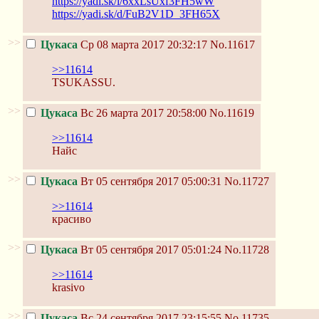
https://yadi.sk/i/6xxLsUxf3FH5wW
https://yadi.sk/d/FuB2V1D_3FH65X
>>
Цукаса
Ср 08 марта 2017 20:32:17
No.11617
>>11614
TSUKASSU.
>>
Цукаса
Вс 26 марта 2017 20:58:00
No.11619
>>11614
Найс
>>
Цукаса
Вт 05 сентября 2017 05:00:31
No.11727
>>11614
красиво
>>
Цукаса
Вт 05 сентября 2017 05:01:24
No.11728
>>11614
krasivo
>>
Цукаса
Вс 24 сентября 2017 23:15:55
No.11735