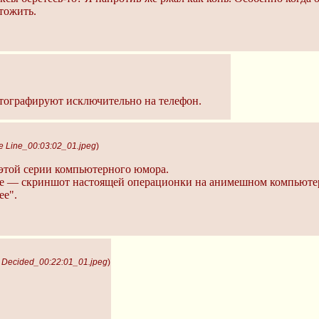
тожить.
отографируют исключительно на телефон.
te Line_00:03:02_01.jpeg
)
в этой серии компьютерного юмора.
ще — скриншот настоящей операционки на анимешном компьютере
ее".
e Decided_00:22:01_01.jpeg
)