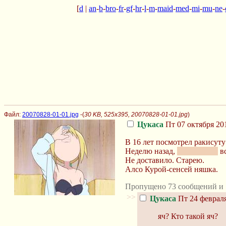
[
d
|
an
-
b
-
bro
-
fr
-
gf
-
hr
-
l
-
m
-
maid
-
med
-
mi
-
mu
-
ne
-
Файл:
20070828-01-01.jpg
-(
30 KB, 525x395, 20070828-01-01.jpg
)
Цукаса
Пт 07 октября 201
В 16 лет посмотрел ракисут
Неделю назад,
под кайфом
вс
Не доставило. Старею.
Алсо Курой-сенсей няшка.
Пропущено 73 сообщений и 
>>
Цукаса
Пт 24 февраля
яч? Кто такой яч?