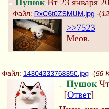
Пушок
Вт 23 января 20
Файл:
RxC6t0ZSMUM.jpg
-(
12
>>7523
Меов.
Файл:
14304333768350.jpg
-(
56 
Пушок
Чт
[
Ответ
]