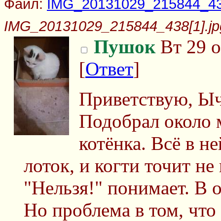
Файл:
IMG_20131029_215844_438
IMG_20131029_215844_438[1].jp
Пушок
Вт 29 о
[
Ответ
]
Приветствую, Ыч
Подобрал около 
котёнка. Всё в не
лоток, и когти точит не
"Нельзя!" понимает. В о
Но проблема в том, что