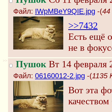
Файл:
IWpMBeY9QIE.jpg
-(
44
>>7432
Есть ещё о
не в фокус
>>
Пушок
Вт 14 февраля 
Файл:
06160012-2.jpg
-(
1135 
Вот эта ф
качеством 