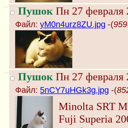
>>
Пушок
Пн 27 февраля 
Файл:
yM0n4urz8ZU.jpg
-(
959
>>
Пушок
Пн 27 февраля 
Файл:
5nCY7uHGk3g.jpg
-(
85
Minolta SRT M
Fuji Superia 20