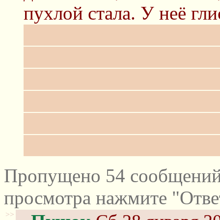
пухлой стала. У неё гл
беременна, потому что к
очень маленькие зубы. А
интернет, коты не снош
была беременной, то да
она бы не скакала по в
ходила бы с огромным 
Пропущено 54 сообщений 
просмотра нажмите "Отве
>>