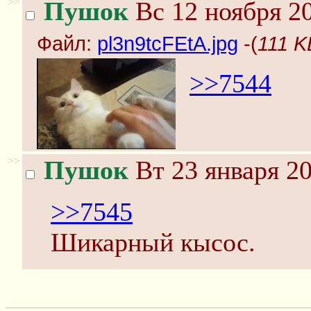
>>
Пушок
Вс 12 ноября 20
Файл:
pl3n9tcFEtA.jpg
-(
111 K
>>7544
>>
Пушок
Вт 23 января 20
>>7545
Шикарный кысос.