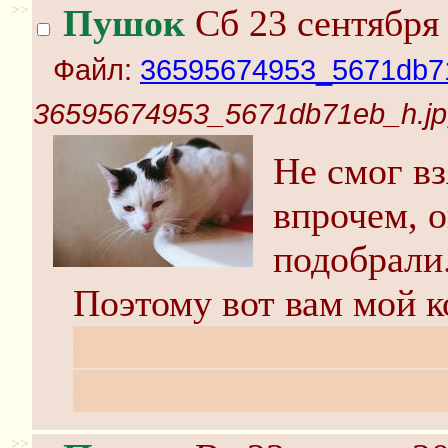
>>
Пушок
Сб 23 сентября 
Файл:
36595674953_5671db71
36595674953_5671db71eb_h.jp
Не смог вз
впрочем, о
подобрали
Поэтому вот вам мой к
Суперия 800. Не покуп
неэкспонированной. Сн
>>