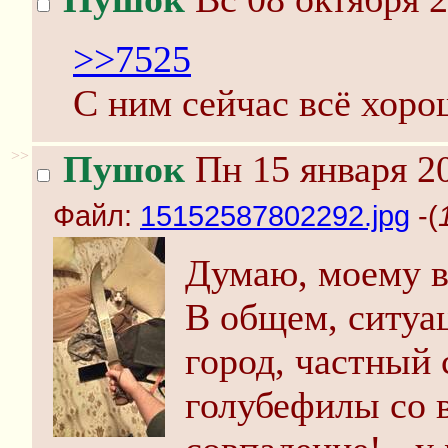
>>7525
С ним сейчас всё хоро
>>
Пушок
Пн 15 января 20
Файл:
15152587802292.jpg
-(
Думаю, моему в
В общем, ситуа
город, частный 
голубефилы со в