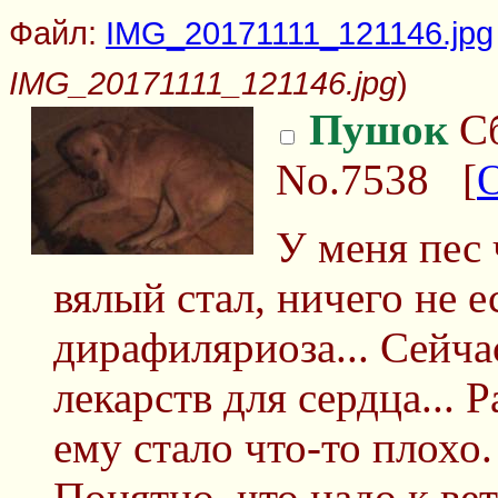
Файл:
IMG_20171111_121146.jpg
IMG_20171111_121146.jpg
)
Пушок
Сб
No.7538
[
У меня пес 
вялый стал, ничего не ес
дирафиляриоза... Сейч
лекарств для сердца... 
ему стало что-то плохо.
Понятно, что надо к вет