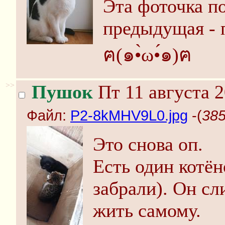
Эта фоточка п
предыдущая - 
ฅ(๑•̀ω•́๑)ฅ
>>
Пушок
Пт 11 августа 2
Файл:
P2-8kMHV9L0.jpg
-(
385
Это снова оп.
Есть один котё
забрали). Он сл
жить самому.