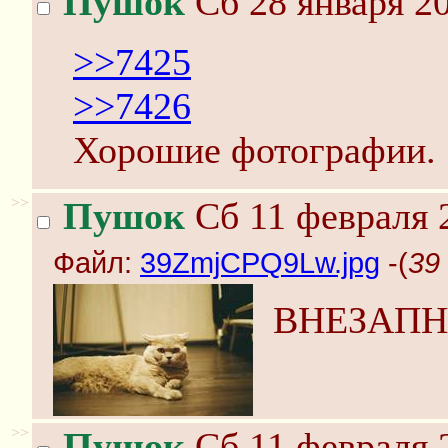
Пушок
Сб 28 января 20
>>7425
>>7426
Хорошие фотографии.
>>
Пушок
Сб 11 февраля 
Файл:
39ZmjCPQ9Lw.jpg
-(
39
ВНЕЗАПНО
>>
Пушок
Сб 11 февраля 