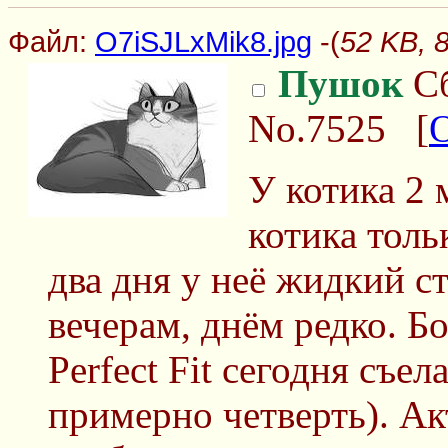
Файл:
O7iSJLxMik8.jpg
-(
52 KB, 
Пушок
Сб
No.7525
[
У котика 2 
котика тольк
два дня у неё жидкий с
вечерам, днём редко. Б
Perfect Fit сегодня съела
примерно четверть). Ак