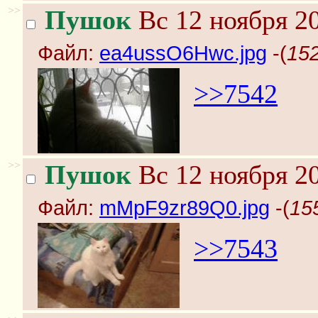
>>
Пушок
Вс 12 ноября 20
Файл:
ea4ussO6Hwc.jpg
-(
15
>>7542
>>
Пушок
Вс 12 ноября 20
Файл:
mMpF9zr89Q0.jpg
-(
15
>>7543