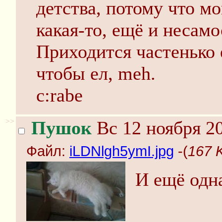
детства, потому что мо
какая-то, ещё и несам
Приходится частенько е
чтобы ел, meh.
c:rabe
>>
Пушок
Вс 12 ноября 20
Файл:
iLDNlgh5ymI.jpg
-(
167 
И ещё одн