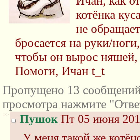
Ичан, как о
котёнка куса
не обращает
бросается на руки/ноги,
чтобы он вырос няшей, 
Помоги, Ичан t_t
Пропущено 13 сообщений 
просмотра нажмите "Отве
>>
Пушок
Пт 05 июня 201
У меня такой же котён