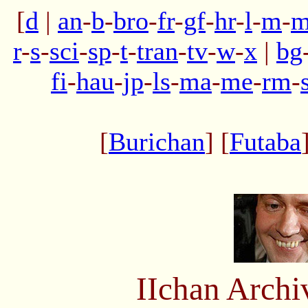
[
d
|
an
-
b
-
bro
-
fr
-
gf
-
hr
-
l
-
m
-
m
r
-
s
-
sci
-
sp
-
t
-
tran
-
tv
-
w
-
x
|
bg
fi
-
hau
-
jp
-
ls
-
ma
-
me
-
rm
-
[
Burichan
] [
Futaba
IIchan Arch