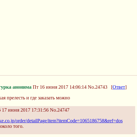
урка анонима
Пт 16 июня 2017 14:06:14
No.24743
[
Ответ
]
кая прелесть и где заказать можно
 17 июня 2017 17:31:56
No.24747
rake.co.jp/order/detailPage/item?itemCode=1065186758&ref=dos
около того.