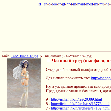
[
d
|
an
-
b
-
bro
-
fr
-
gf
-
hr
-
l
-
m
-
maid
-
med
-
mi
-
mu
-
ne
-
Файл:
1432816457118.jpg
-(
73 KB, 550x800, 1432816457118.jpg
)
Чатовый тред (ньюфаги, олд
Очередной чатовый ньюфаготред объ
Для начала прочитать это:
http://jshopp
Ну, а уж дальше пролистать всю доску
Предыдущие ушли в бамплимит, архив
9 -
http://iichan.hk/fi/res/20389.html
8 -
http://iichan.hk/fi/arch/res/18773.html
7 -
http://iichan.hk/fi/arch/res/17102.html