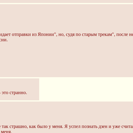
дает отправки из Японии", но, судя по старым трекам", после н
сии.
 это странно.
 так страшно, как было у меня. Я успел познать дзен и уже счит
 меня.