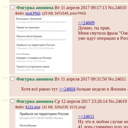
>>
Фигурка анонима
Вт 11 апреля 2017 09:17:13
No.24610
Файл:
post.PNG
-(
25 KB, 547x549, post.PNG
)
>>24609
Думаю, ты прав.
Меня смутила фраза "Ожи
уже идут операции в Рос
>>
Фигурка анонима
Вт 11 апреля 2017 09:31:50
No.24611
Хотя всё равно тут
>>24604
больше недели в Японии -
>>
Фигурка анонима
Ср 12 апреля 2017 23:26:14
No.24619
Файл:
6131.png
-(
11 KB, 320x239, 6131.png
)
>>24611
Ну это в любом случае не
41 день суммарно шло до