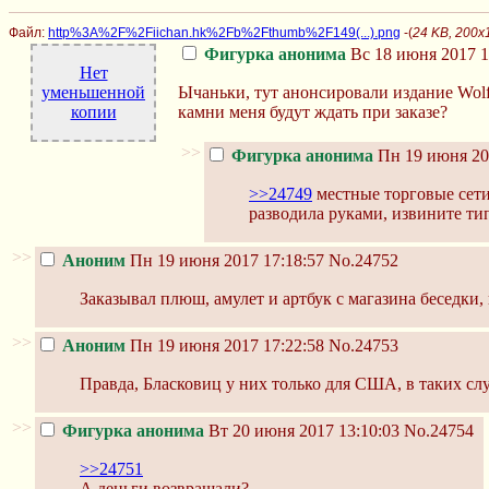
Файл:
http%3A%2F%2Fiichan.hk%2Fb%2Fthumb%2F149(...).png
-(
24 KB, 200
Фигурка анонима
Вс 18 июня 2017 1
Нет
уменьшенной
Ычаньки, тут анонсировали издание Wolfe
копии
камни меня будут ждать при заказе?
>>
Фигурка анонима
Пн 19 июня 20
>>24749
местные торговые сети 
разводила руками, извините тип
>>
Аноним
Пн 19 июня 2017 17:18:57
No.24752
Заказывал плюш, амулет и артбук с магазина беседки,
>>
Аноним
Пн 19 июня 2017 17:22:58
No.24753
Правда, Бласковиц у них только для США, в таких случ
>>
Фигурка анонима
Вт 20 июня 2017 13:10:03
No.24754
>>24751
А деньги возвращали?