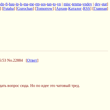
-
dn
-
fi
-
hau
-
jp
-
ls
-
ma
-
me
-
rm
-
sos
-
tan
-
to
-
vn
|
misc
-
tenma
-
vndev
|
dev
-
stat
]
] [
Futaba
] [
Gurochan
] [
Tomorrow
] [
Архив
-
Каталог
-
RSS
] [
Главная
]
6:53
No.22884
[
Ответ
]
ать вопрос сюда. Но по идее это чатовый тред.