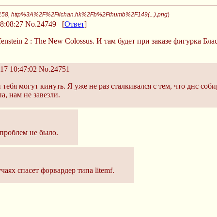
x158, http%3A%2F%2Fiichan.hk%2Fb%2Fthumb%2F149(...).png
)
8:08:27
No.24749
[
Ответ
]
nstein 2 : The New Colossus. И там будет при заказе фигурка Бла
17 10:47:02
No.24751
тебя могут кинуть. Я уже не раз сталкивался с тем, что днс соб
а, нам не завезли.
 проблем не было.
аях спасет форвардер типа litemf.