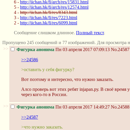
6 -
http://iichan.hk/fi/arch/res/15831.html
5 -
http://iichan.hk/fi/arch/res/12574.html
4 -
httр://iichan.hk/fi/res/8343.html
3 -
http://iichan.hk/fi/res/7223.html
2 -
http://iichan.hk/fi/res/6099.html
Сообщение слишком длинное.
Полный текст
.
Пропущено 245 сообщений и 77 изображений. Для просмотра н
>>
Фигурка анонима
Пн 03 апреля 2017 07:09:13
No.24587
>>24586
>оставить у себя фигурку?
Вот поэтому и интересно, что нужно заказать.
Алсо проверь вот этих ребят injapan.ру. В своё врем
через кого-то в России.
>>
Фигурка анонима
Пн 03 апреля 2017 14:49:27
No.24588
>>24587
>что нужно заказать.