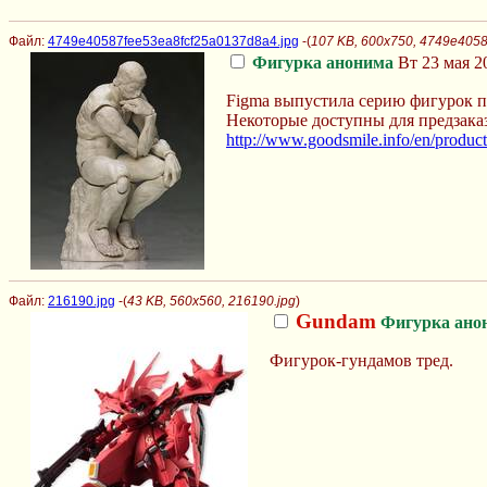
Файл:
4749e40587fee53ea8fcf25a0137d8a4.jpg
-(
107 KB, 600x750, 4749e405
Фигурка анонима
Вт 23 мая 2
Figma выпустила серию фигурок 
Некоторые доступны для предзаказ
http://www.goodsmile.info/en/produc
Файл:
216190.jpg
-(
43 KB, 560x560, 216190.jpg
)
Gundam
Фигурка ано
Фигурок-гундамов тред.