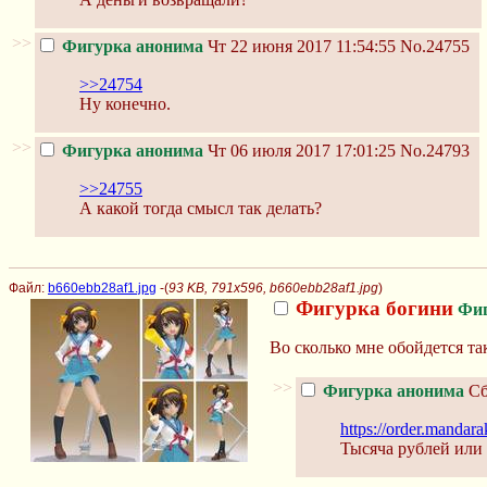
>>
Фигурка анонима
Чт 22 июня 2017 11:54:55
No.24755
>>24754
Ну конечно.
>>
Фигурка анонима
Чт 06 июля 2017 17:01:25
No.24793
>>24755
А какой тогда смысл так делать?
Файл:
b660ebb28af1.jpg
-(
93 KB, 791x596, b660ebb28af1.jpg
)
Фигурка богини
Фиг
Во сколько мне обойдется та
>>
Фигурка анонима
Сб
https://order.manda
Тысяча рублей или 