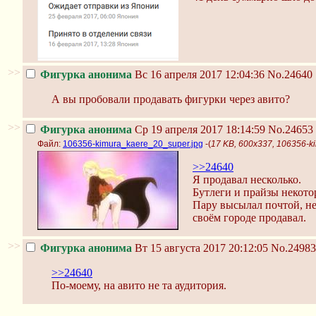
>>
Фигурка анонима
Вс 16 апреля 2017 12:04:36
No.24640
А вы пробовали продавать фигурки через авито?
>>
Фигурка анонима
Ср 19 апреля 2017 18:14:59
No.24653
Файл:
106356-kimura_kaere_20_super.jpg
-(
17 KB, 600x337, 106356-k
>>24640
Я продавал несколько.
Бутлеги и прайзы некото
Пару высылал почтой, не
своём городе продавал.
>>
Фигурка анонима
Вт 15 августа 2017 20:12:05
No.24983
>>24640
По-моему, на авито не та аудитория.