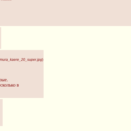
imura_kaere_20_super.jpg
)
рые.
сколько в