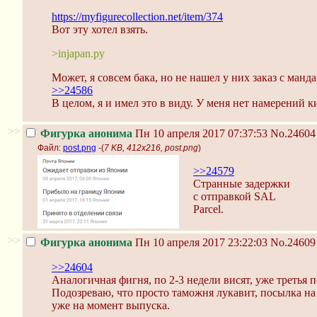
https://myfigurecollection.net/item/374
Вот эту хотел взять.
>injapan.рy
Может, я совсем бака, но не нашел у них заказ с манда
>>24586
В целом, я и имел это в виду. У меня нет намерений к
>>
Фигурка анонима
Пн 10 апреля 2017 07:37:53
No.24604
Файл:
post.png
-(
7 KB, 412x216, post.png
)
>>24579
Странные задержки
с отправкой SAL
Parcel.
>>
Фигурка анонима
Пн 10 апреля 2017 23:22:03
No.24609
>>24604
Аналогичная фигня, по 2-3 недели висят, уже третья п
Подозреваю, что просто таможня лукавит, посылка на 
уже на момент выпуска.