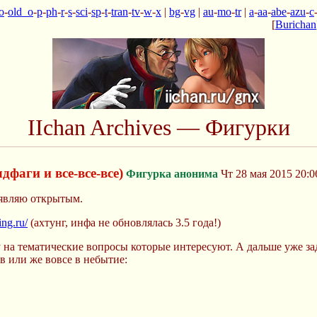
o
-
old_o
-
p
-
ph
-
r
-
s
-
sci
-
sp
-
t
-
tran
-
tv
-
w
-
x
|
bg
-
vg
|
au
-
mo
-
tr
|
a
-
aa
-
abe
-
azu
-
c
[
Burichan
IIchan Archives — Фигурки
фаги и все-все-все)
Фигурка анонима
Чт 28 мая 2015 20:0
являю открытым.
ing.ru/
(ахтунг, инфа не обновлялась 3.5 года!)
 на тематические вопросы которые интересуют. А дальше уже зад
 или же вовсе в небытие: