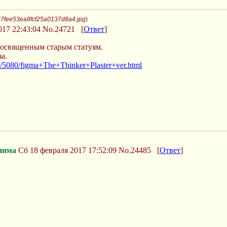
87fee53ea8fcf25a0137d8a4.jpg
)
017 22:43:04
No.24721
[
Ответ
]
посвященным старым статуям.
а.
t/5080/figma+The+Thinker+Plaster+ver.html
нима
Сб 18 февраля 2017 17:52:09
No.24485
[
Ответ
]