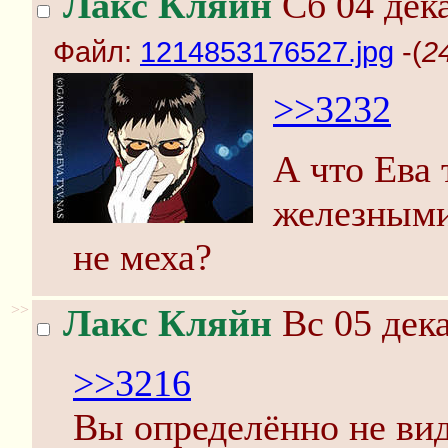
Лакс Кляйн
Сб 04 дека
Файл:
1214853176527.jpg
-(
2
>>3232
А что Ева 
железными 
не меха?
>>
Лакс Кляйн
Вс 05 дека
>>3216
Вы определённо не вид