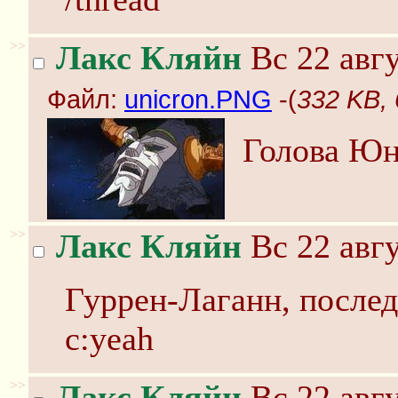
>>
Лакс Кляйн
Вс 22 авгу
Файл:
unicron.PNG
-(
332 KB,
Голова Юни
>>
Лакс Кляйн
Вс 22 авгу
Гуррен-Лаганн, послед
с:yeah
>>
Лакс Кляйн
Вс 22 авгу