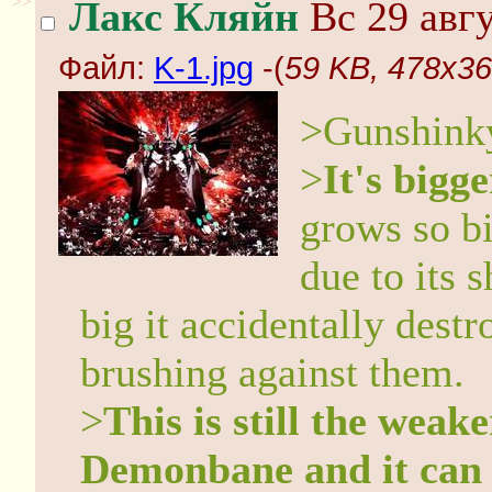
>>
Лакс Кляйн
Вс 29 авгу
Файл:
K-1.jpg
-(
59 KB, 478x36
>Gunshink
>
It's bigg
grows so bi
due to its 
big it accidentally dest
brushing against them.
>
This is still the wea
Demonbane and it can 