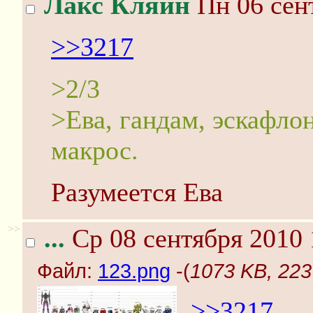
Лакс Кляйн
Пн 06 сент
>>3217
>2/3
>Ева, гандам, эскафло
макрос.
Разумеется Ева
>>
...
Ср 08 сентября 2010 
Файл:
123.png
-(
1073 KB, 223
>>3217