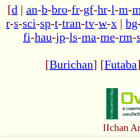
[
d
|
an
-
b
-
bro
-
fr
-
gf
-
hr
-
l
-
m
-
m
r
-
s
-
sci
-
sp
-
t
-
tran
-
tv
-
w
-
x
|
bg
fi
-
hau
-
jp
-
ls
-
ma
-
me
-
rm
-
[
Burichan
] [
Futaba
IIchan A