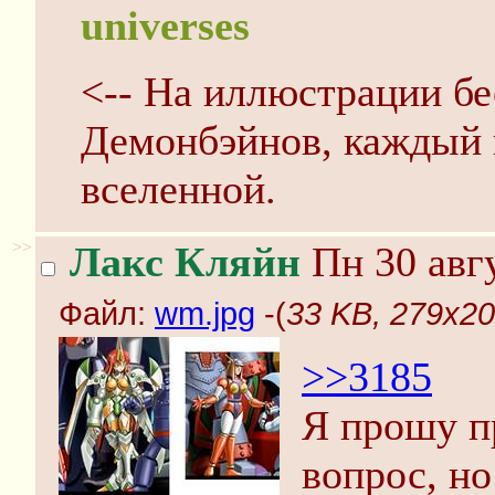
universes
<-- На иллюстрации бе
Демонбэйнов, каждый 
вселенной.
>>
Лакс Кляйн
Пн 30 авгу
Файл:
wm.jpg
-(
33 KB, 279x20
>>3185
Я прошу п
вопрос, но