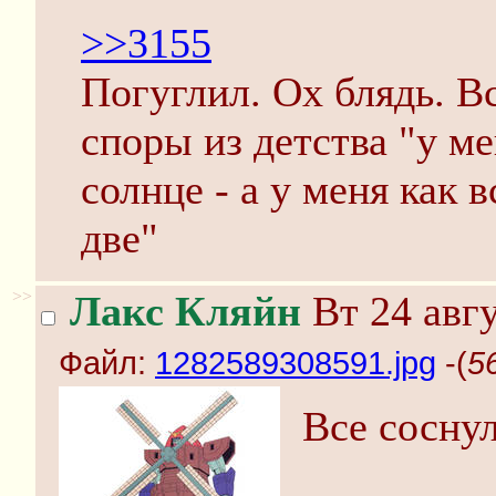
>>3155
Погуглил. Ох блядь. 
споры из детства "у ме
солнце - а у меня как в
две"
>>
Лакс Кляйн
Вт 24 авгу
Файл:
1282589308591.jpg
-(
5
Все соснул