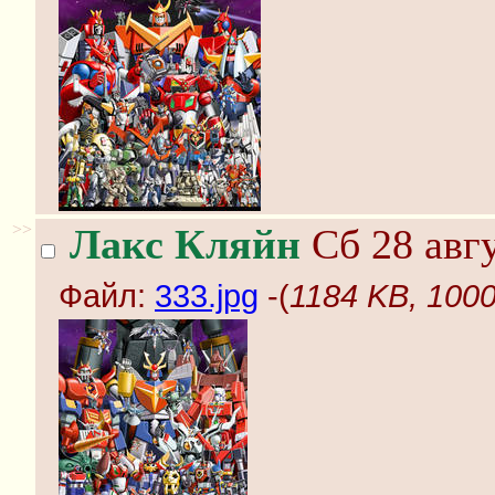
>>
Лакс Кляйн
Сб 28 авгу
Файл:
333.jpg
-(
1184 KB, 1000