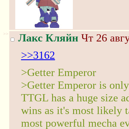
>>
Лакс Кляйн
Чт 26 авгу
>>3162
>Getter Emperor
>Getter Emperor is only
TTGL has a huge size a
wins as it's most likely 
most powerful mecha ev