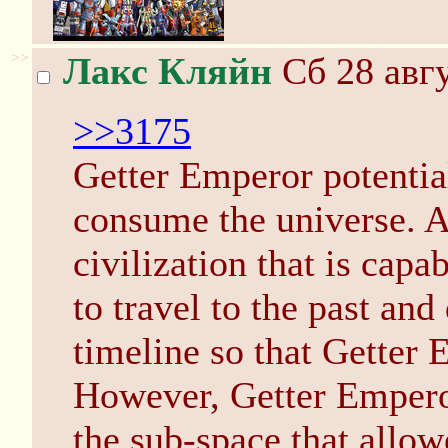
>>
Лакс Кляйн
Сб 28 авгу
>>3175
Getter Emperor potential 
consume the universe. 
civilization that is capab
to travel to the past and
timeline so that Getter 
However, Getter Emperor
the sub-space that all