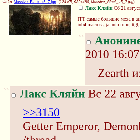
Файл:
Massive_Black_z5_7.jpg
-(
124 KB, 982x480, Massive_Black_z5_7.jpg
)
Лакс Кляйн
Сб 21 август
ITT самые большие меха в а
inb4 macross, jaianto robo, ttgl,
>>
Анонин
2010 16:07
Zearth 
>>
Лакс Кляйн
Вс 22 авгу
>>3150
Getter Emperor, Demon
/thread