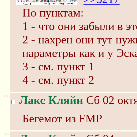
По пунктам:
1 - что они забыли в э
2 - нахрен они тут нуж
параметры как и у Эск
3 - см. пункт 1
4 - см. пункт 2
>>
Лакс Кляйн
Сб 02 октя
Бегемот из FMP
>>