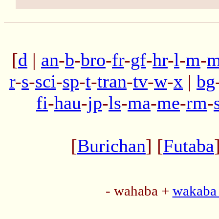
[
d
|
an
-
b
-
bro
-
fr
-
gf
-
hr
-
l
-
m
-
m
r
-
s
-
sci
-
sp
-
t
-
tran
-
tv
-
w
-
x
|
bg
fi
-
hau
-
jp
-
ls
-
ma
-
me
-
rm
-
[
Burichan
] [
Futaba
- wahaba +
wakaba 