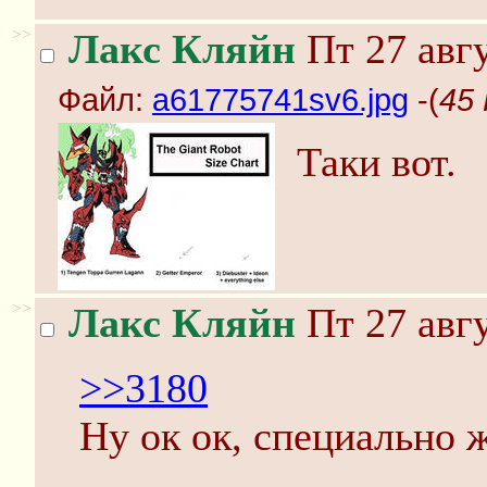
>>
Лакс Кляйн
Пт 27 авгу
Файл:
a61775741sv6.jpg
-(
45 
Таки вот.
>>
Лакс Кляйн
Пт 27 авгу
>>3180
Ну ок ок, специально ж