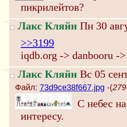
пикрилейтов?
>>
Лакс Кляйн
Пн 30 авгу
>>3199
iqdb.org -> danbooru -
>>
Лакс Кляйн
Вс 05 сент
Файл:
73d9ce38f667.jpg
-(
279
С небес на
интересу.