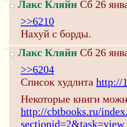
>>
Лакс Кляйн
Сб 26 янва
>>6210
Нахуй с борды.
>>
Лакс Кляйн
Сб 26 янва
>>6204
Список худлита
http://
Некоторые книги можно
http://cbtbooks.ru/ind
sectionid=2&task=view