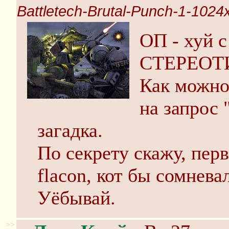
Battletech-Brutal-Punch-1-1024
ОП - хуй
СТЕРЕОТ
Как можно
на запрос 
загадка.
По секрету скажу, перв
flacon, кот бы сомнева
Уёбывай.
>>