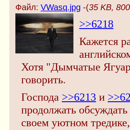
Файл:
VWasq.jpg
-(
35 KB, 80
>>6218
Кажется ра
английском
Хотя "Дымчатые Ягуары
говорить.
Господа
>>6213
и
>>6
продолжать обсуждать
своем уютном тредике,