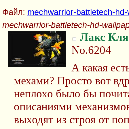
Файл:
mechwarrior-battletech-hd-
mechwarrior-battletech-hd-wallpap
Лакс Кля
No.6204
А какая ест
мехами? Просто вот вд
неплохо было бы почита
описаниями механизмов
выходят из строя от по