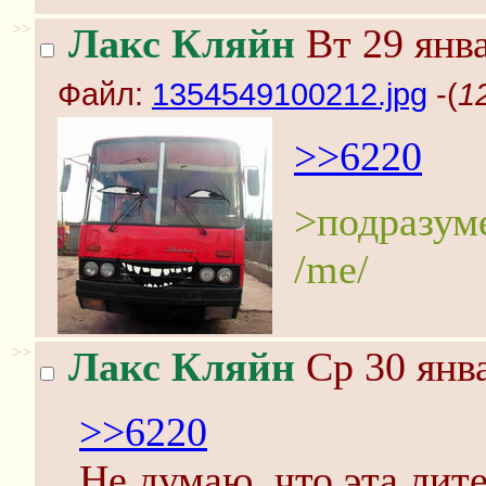
>>
Лакс Кляйн
Вт 29 янва
Файл:
1354549100212.jpg
-(
1
>>6220
>подразуме
/me/
>>
Лакс Кляйн
Ср 30 янва
>>6220
Не думаю, что эта лит