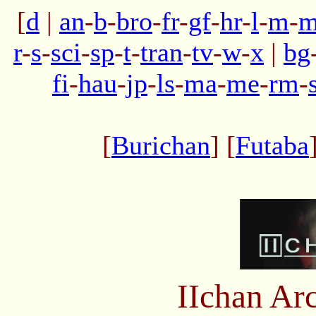
[
d
|
an
-
b
-
bro
-
fr
-
gf
-
hr
-
l
-
m
-
m
r
-
s
-
sci
-
sp
-
t
-
tran
-
tv
-
w
-
x
|
bg
fi
-
hau
-
jp
-
ls
-
ma
-
me
-
rm
-
[
Burichan
] [
Futaba
IIchan Ar