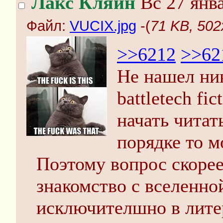
Лакс Кляйн
Вс 27 янва
Файл:
VUCIX.jpg
-(
71 KB, 502
>>6212
>>62
Не нашел ник
battletech fi
начать читат
порядке то м
Поэтому вопрос скорее
знакомство с вселенно
исключителшно в лите