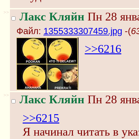
>>
Лакс Кляйн
Пн 28 янва
Файл:
1355333307459.jpg
-(
6
>>6216
>>
Лакс Кляйн
Пн 28 янва
>>6215
Я начинал читать в ук