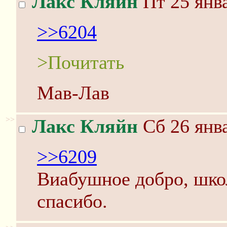
Лакс Кляйн
Пт 25 янва
>>6204
>Почитать
Мав-Лав
>>
Лакс Кляйн
Сб 26 янва
>>6209
Виабушное добро, шко
спасибо.