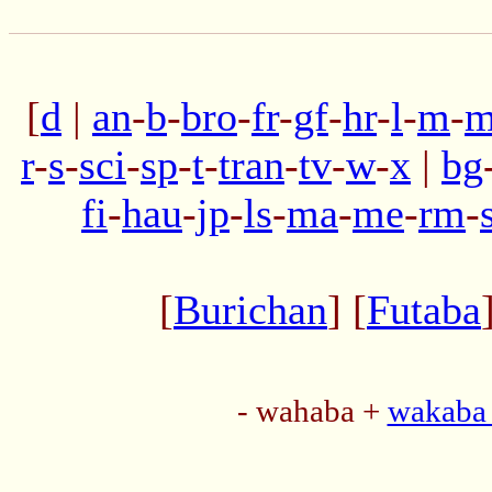
[
d
|
an
-
b
-
bro
-
fr
-
gf
-
hr
-
l
-
m
-
m
r
-
s
-
sci
-
sp
-
t
-
tran
-
tv
-
w
-
x
|
bg
fi
-
hau
-
jp
-
ls
-
ma
-
me
-
rm
-
[
Burichan
] [
Futaba
- wahaba +
wakaba 